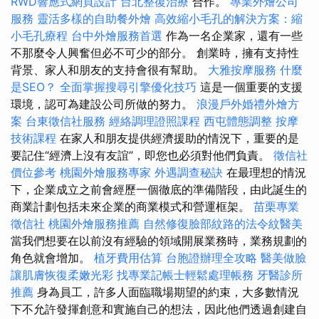
RWD響應式網頁設計
台北整復治療
合作。
專業外燴公司
服務
靈活多樣的自助餐外燴
高效縮小毛孔的解決方案：縮
小毛孔療程
台中外燴服務首選
作為一名企業家，還有一些
不那麼令人興奮但必不可少的部分。 創業時，擁有支持性
背景、家人和朋友的支持會很有幫助。
大雅按摩服務
什麼
是SEO？
全面掌握搜尋引擎優化技巧
這是一個重要的支援
環境，認可為建設公司所做的努力。
浪漫戶外婚禮外燴方
案
台東徵信社服務
經絡調理證照課程
西屯體態調整
按摩
技術課程
在家人和朋友提供經濟援助的情況下，重要的是
要記住“經濟上沒有友誼”，即您也必須對他們負責。
徵信社
價位參考
桃園外燴服務專家
外遇調查秘訣
在最理想的情況
下，企業成立之前會經歷一個徹底的準備階段，由此誕生的
商業計劃包括未來企業的商業模式和營運框架。
苗栗專業
徵信社
桃園外燴服務推薦
自然修復臉部紋路的法令紋醫美
當我們想要在以前沒有經驗的領域開展業務時，業務規劃的
角色就會增加。
植牙費用估算
台胞證辦理全攻略
醫美做臉
讓肌膚恢復柔嫩光彩
找專業記帳士輕鬆處理帳務
牙醫診所
推薦
身為員工，許多人面臨職場期望的約束，大多數情況
下不允許發揮創意和實施自己的想法，因此他們透過創建自