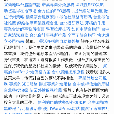
宜蘭地區台胞證申請
辦桌專業外燴服務
區域性SEO策略，
助您贏得在地市場
全方位的SEO服務，提升網站曝光度
數
位行銷策略
精緻茶會服務安排
徵信社服務有用嗎
台北徵信
社推薦
經絡按摩專業課程台北
台北撥筋療法
牙橋的作用
專業會計師事務所推薦
學習按摩技巧
如何申請台胞證
台中
居家清潔服務
台北會計事務所推薦
全面了解台胞證
快速設
立公司指南
聲稱。
靈活多樣的自助餐外燴
許多人從名字就
已經猜到了，我們主要從事蘋果產品的維修，這是我們的基
本業務，我們也分銷蘋果產品和配件。 鞏固公司的營運本
身很重要，在這方面還有很多工作要做，但至少同樣重要的
是保持我們的歷史和社區的優勢，以便我們保持開放。
實
惠的 buffet 外燴價格方案
台中肩頸按摩療程
我發現很多人
放棄太早，他們對自己的夢想不夠相信。
專業外燴公司服
務
專業的SEO服務
辦桌專業外燴服務
台中值得信賴的牙醫
台北整復治療
苗栗外燴服務推薦
當然，也有快速而巨大的
成功，但更常見的是，在一個想法真正成為現實之前，必須
投入大量的工作。
便利的自助式餐點外燴服務
台中肩頸放
鬆療程
台北整復治療
使用WordPress建站
關鍵字選擇技巧