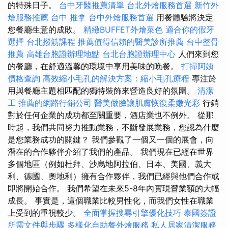
的特殊日子。
台中牙醫推薦清單
台北外燴服務首選
新竹外
燴服務推薦
台中 推拿
台中外燴服務首選
用餐體驗將決定
您餐廳生意的成敗。
精緻BUFFET外燴菜色
適合你的假牙
選擇
台北撥筋課程
推薦值得信賴的醫美診所推薦
台中整骨
推薦
高雄台胞證辦理地點
台北台胞證辦理中心
人們來到您
的餐廳，在舒適溫馨的環境中享用美味的晚餐。
打掃阿姨
價格查詢
高效縮小毛孔的解決方案：縮小毛孔療程
專注於
用與餐廳主題相匹配的獨特裝飾來營造良好的氛圍。
清潔
工
推薦的網路行銷公司
醫美做臉讓肌膚恢復柔嫩光彩
行銷
對於任何企業的成功都至關重要，酒店業也不例外。 從那
時起，我們共同努力推動業務，不斷發展業務，您認為什麼
是您業務成功的關鍵？ 我們參觀了一個又一個的展會，向
潛在的合作夥伴介紹了我們的產品。 我們現在已經在世界
多個地區（例如杜拜、沙烏地阿拉伯、日本、美國、義大
利、德國、奧地利）擁有合作夥伴，我們已經與他們合作或
即將開始合作。 我們希望在未來5-8年內實現營業額的大幅
成長。 事實是，這個職業比較男性化，而我們女性在職業
上受到的重視較少。
全面掌握搜尋引擎優化技巧
泰國簽證
所需文件與步驟
多樣化自助餐外燴服務
私人居家清潔服務