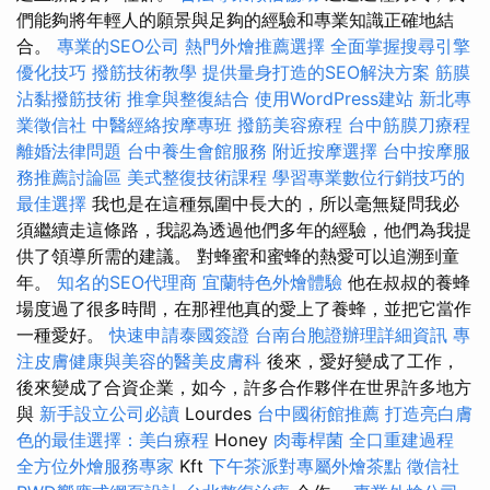
們能夠將年輕人的願景與足夠的經驗和專業知識正確地結
合。
專業的SEO公司
熱門外燴推薦選擇
全面掌握搜尋引擎
優化技巧
撥筋技術教學
提供量身打造的SEO解決方案
筋膜
沾黏撥筋技術
推拿與整復結合
使用WordPress建站
新北專
業徵信社
中醫經絡按摩專班
撥筋美容療程
台中筋膜刀療程
離婚法律問題
台中養生會館服務
附近按摩選擇
台中按摩服
務推薦討論區
美式整復技術課程
學習專業數位行銷技巧的
最佳選擇
我也是在這種氛圍中長大的，所以毫無疑問我必
須繼續走這條路，我認為透過他們多年的經驗，他們為我提
供了領導所需的建議。 對蜂蜜和蜜蜂的熱愛可以追溯到童
年。
知名的SEO代理商
宜蘭特色外燴體驗
他在叔叔的養蜂
場度過了很多時間，在那裡他真的愛上了養蜂，並把它當作
一種愛好。
快速申請泰國簽證
台南台胞證辦理詳細資訊
專
注皮膚健康與美容的醫美皮膚科
後來，愛好變成了工作，
後來變成了合資企業，如今，許多合作夥伴在世界許多地方
與
新手設立公司必讀
Lourdes
台中國術館推薦
打造亮白膚
色的最佳選擇：美白療程
Honey
肉毒桿菌
全口重建過程
全方位外燴服務專家
Kft
下午茶派對專屬外燴茶點
徵信社