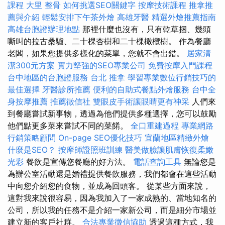
課程
大里 整骨
如何挑選SEO關鍵字
按摩技術課程
推拿推
薦與介紹
輕鬆安排下午茶外燴
高雄牙醫
精選外燴推薦指南
高雄台胞證辦理地點
那裡什麼也沒有，只有乾草捆、幾頭
嘶叫的拉古桑驢、二十棵杏樹和二十棵橄欖樹。 作為餐廳
老闆，如果您提供多樣化的菜單，您就不會出錯。
居家清
潔300元方案
實力堅強的SEO專業公司
免費按摩入門課程
台中地區的台胞證服務
台北 推拿
學習專業數位行銷技巧的
最佳選擇
牙醫診所推薦
便利的自助式餐點外燴服務
台中全
身按摩推薦
推薦徵信社
雙眼皮手術讓眼睛更有神采
人們來
到餐廳嘗試新事物，透過為他們提供多種選擇，您可以鼓勵
他們點更多菜來嘗試不同的菜餚。
全口重建過程
專業網路
行銷策略顧問
On-page SEO優化技巧
宜蘭地區精緻外燴
什麼是SEO？
按摩師證照班訓練
醫美做臉讓肌膚恢復柔嫩
光彩
餐飲是宣傳您餐廳的好方法。
電話查詢工具
無論您是
為辦公室活動還是婚禮提供餐飲服務，我們都會在這些活動
中向您介紹您的食物，並成為回頭客。 從某些方面來說，
這對我來說很容易，因為我加入了一家成熟的、當地知名的
公司，所以我的任務不是介紹一家新公司，而是細分市場並
建立新的客戶社群。
合法專業徵信協助
透過這種方式，我