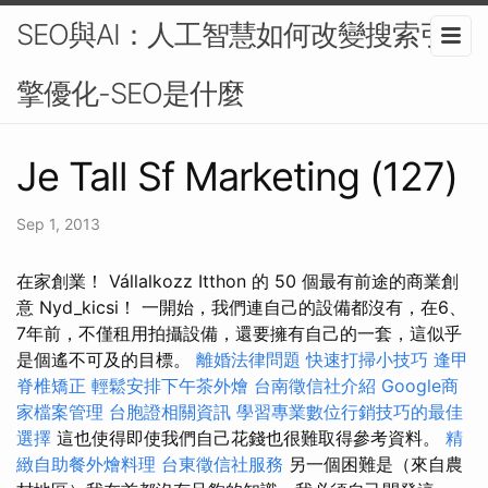
SEO與AI：人工智慧如何改變搜索引
擎優化-SEO是什麼
Je Tall Sf Marketing (127)
Sep 1, 2013
在家創業！ Vállalkozz Itthon 的 50 個最有前途的商業創
意 Nyd_kicsi！ 一開始，我們連自己的設備都沒有，在6、
7年前，不僅租用拍攝設備，還要擁有自己的一套，這似乎
是個遙不可及的目標。
離婚法律問題
快速打掃小技巧
逢甲
脊椎矯正
輕鬆安排下午茶外燴
台南徵信社介紹
Google商
家檔案管理
台胞證相關資訊
學習專業數位行銷技巧的最佳
選擇
這也使得即使我們自己花錢也很難取得參考資料。
精
緻自助餐外燴料理
台東徵信社服務
另一個困難是（來自農