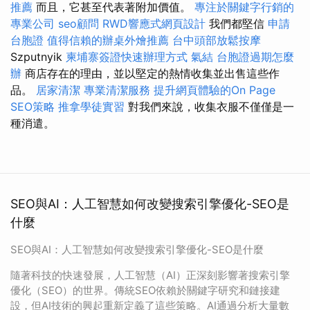
推薦
而且，它甚至代表著附加價值。
專注於關鍵字行銷的
專業公司
seo顧問
RWD響應式網頁設計
我們都堅信
申請
台胞證
值得信賴的辦桌外燴推薦
台中頭部放鬆按摩
Szputnyik
柬埔寨簽證快速辦理方式
氣結
台胞證過期怎麼
辦
商店存在的理由，並以堅定的熱情收集並出售這些作
品。
居家清潔
專業清潔服務
提升網頁體驗的On Page
SEO策略
推拿學徒實習
對我們來說，收集衣服不僅僅是一
種消遣。
SEO與AI：人工智慧如何改變搜索引擎優化-SEO是
什麼
SEO與AI：人工智慧如何改變搜索引擎優化-SEO是什麼
隨著科技的快速發展，人工智慧（AI）正深刻影響著搜索引擎
優化（SEO）的世界。傳統SEO依賴於關鍵字研究和鏈接建
設，但AI技術的興起重新定義了這些策略。AI通過分析大量數