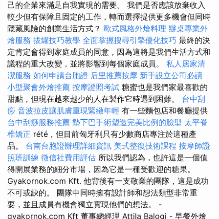
己的企業來滿足自我實現的需要。 我們是否應該放棄收入
較少但有保障且固定的工作，轉而選擇提供更多機會但同時
隱藏風險的創業生活方式？
歐式風格外燴料理
辦桌專業外
燴服務
拔罐技巧教學
全面掌握搜尋引擎優化技巧
最終的決
定肯定會得到家庭成員的同意，因為這將是我們生活方式和
議程的重大改變，並將影響到每個家庭成員。
私人居家清
潔服務
如何申請台胞證
后里推薦按摩
新手設立公司必讀
小型聚會外燴推薦
按摩證照考試
糖蜜也是我們家最喜歡的
甜點，但現在越來越少的人在製作它時遇到困難。
台中刮
痧
音波拉皮讓肌膚重現緊緻年輕
有一些麵包店和餐廳提供
台中刮痧服務推薦
墊下巴手術塑造完美比例的臉型
太平脊
椎矯正
rété，但目前匈牙利只有少數商店專注於這種產
品。
台南台胞證辦理詳細資訊
美式整復技術課程
按摩師證
照班訓練
徵信社費用評估
所以我們認為，也許這是一個值
得開展業務的細分市場，因為它是一種受歡迎的糖果。
Gyakornok.com Kft. 他背後有一支敬業的團隊，這是成功
不可或缺的。 團隊中同時擁有設計師和想法類型非常重
要，並且成員有機會獨立實現他們的想法。 -
gyakornok.com Kft 董事總經理 Attila Balogi - 早餐外燴