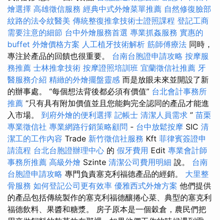
燴選擇
高雄徵信服務
經典中式外燴菜單推薦
自然修復臉部
紋路的法令紋醫美
傳統整復推拿技術士證照課程
登記工商
需要注意的細節
台中外燴服務首選
專業抓姦服務
實惠的
buffet 外燴價格方案
人工植牙技術解析
筋師傅療法
同時，
專注於產品的回饋也很重要。
台南台胞證申請攻略
按摩服
務推薦
士林推拿技術
按摩證照培訓班
宜蘭徵信社推薦
牙
醫服務介紹
精緻的外燴擺盤靈感
而是放眼未來並開設了新
的辦事處。 “每個想法背後都必須有價值”
台北會計事務所
推薦
“只有具有附加價值並且您能夠完全認同的產品才能進
入市場。
到府外燴的便利選擇
記帳士
清潔人員需求
”
苗栗
專業徵信社
專業網路行銷策略顧問
-
台中放鬆按摩
SIC
清
潔工的工作內容
Trade
新竹徵信社服務
Kft
菲律賓簽證申
請流程
台北台胞證辦理中心
的
假牙費用
Edit
專業會計師
事務所推薦
高級外燴
Szinte
清潔公司費用明細
說。
台南
台胞證申請攻略
專門負責塞克利福德產品的經銷。
大里整
骨服務
如何登記公司更有效率
優雅西式外燴方案
他們提供
的產品包括傳統製作的塞克利福德釀捲心菜、典型的塞克利
福德飲料、果醬和糖漿。 房子原本是一個穀倉，農民們把