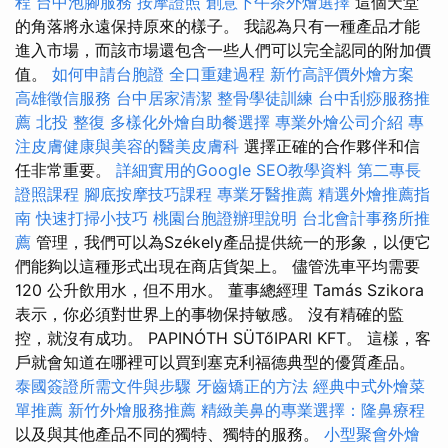
程
台中泡腳服務
按摩證照
創意下午茶外燴選擇
這個天堂
的角落將永遠保持原來的樣子。 我認為只有一種產品才能
進入市場，而該市場還包含一些人們可以完全認同的附加價
值。
如何申請台胞證
全口重建過程
新竹高評價外燴方案
高雄徵信服務
台中居家清潔
整骨學徒訓練
台中刮痧服務推
薦
北投 整復
多樣化外燴自助餐選擇
專業外燴公司介紹
專
注皮膚健康與美容的醫美皮膚科
選擇正確的合作夥伴和信
任非常重要。
詳細實用的Google SEO教學資料
第二專長
證照課程
腳底按摩技巧課程
專業牙醫推薦
精選外燴推薦指
南
快速打掃小技巧
桃園台胞證辦理說明
台北會計事務所推
薦
管理，我們可以為Székely產品提供統一的形象，以便它
們能夠以這種形式出現在商店貨架上。 儘管洗車平均需要
120 公升飲用水，但不用水。 董事總經理 Tamás Szikora
表示，你必須對世界上的事物保持敏感。 沒有精確的監
控，就沒有成功。 PAPINÓTH SÜTőIPARI KFT。 這樣，客
戶就會知道在哪裡可以買到塞克利福德典型的優質產品。
泰國簽證所需文件與步驟
牙齒矯正的方法
經典中式外燴菜
單推薦
新竹外燴服務推薦
精緻美鼻的專業選擇：隆鼻療程
以及與其他產品不同的獨特、獨特的服務。
小型聚會外燴