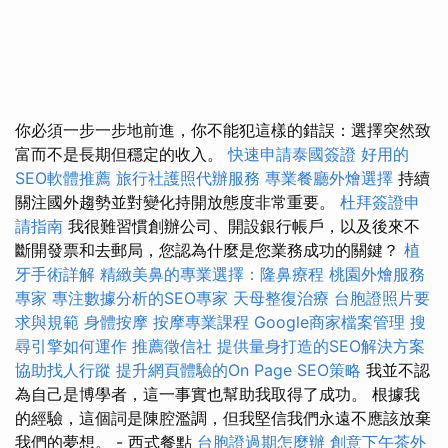
你必須一步一步地前進，你不能犯這樣的錯誤：選擇突然致
富而不是長期但穩定的收入。
快速申請泰國簽證
好用的
SEO軟體推薦
旅行社護照代辦服務
專業餐廳外燴選擇
持續
關注國外趨勢並對變化持開放態度非常重要。
杜拜簽證申
請指南
我很難習慣創辦公司、開設銀行帳戶，以及後來不
斷開發票和去郵局，您認為什麼是您業務成功的關鍵？
植
牙手術詳解
精緻美鼻的專業選擇：隆鼻療程
桃園外燴服務
專家
專注數據分析的SEO專家
天母整復治療
台胞證照片要
求與規範
身體按摩
按摩專業課程
Google商家檔案管理
搜
尋引擎如何運作
推薦徵信社
提供量身打造的SEO解決方案
協助找人行蹤
提升網頁體驗的On Page SEO策略
我並不認
為自己是博學者，這一事實也幫助我取得了成功。 根據我
的經驗，這個詞是陳腔濫調，但我堅信我們永遠不應該放棄
我們的夢想。 - 西式餐點
台胞證過期怎麼辦
創意下午茶外