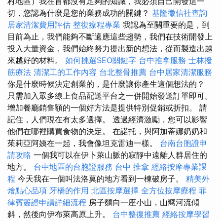
村地區）我在首都沒有足夠的知識，我必須自己開發這一
切，您認為什麼是您的業務成功的關鍵？
基隆徵信社查詢
居家清潔費用評估
整復療程專業
我認為至關重要的是，到
目前為止，我們能夠不斷適應這些趨勢，我們在技術開發上
投入大量資金，我們始終努力提出新的想法，從而製造出越
來越好的材料。
如何挑選SEO關鍵字
台中推拿服務
士林撥
筋療法
清潔工的工作內容
台北整骨推薦
台中居家清潔服務
你是什​​麼時候決定創業的，是什麼讓你產生這個想法的？
只需加入眾多線上食品配送平台之一併開始發送訂單即可。
增加餐廳銷售額的一個好方法是提供特別促銷或折扣。 請
記住，人們現在有太多選擇。 透過經濟激勵，您可以影響
他們在哪裡購買食物的決定。 在諾托，與阿加蒂娜奶奶和
茱莉亞阿姨在一起，我會像坦克雷迪一樣。
台南台胞證申
請攻略
一個我可以在伊卜萊山脈的寂靜中遠離人群居住的
地方。
台中地區的台胞證服務
台中 推拿
經絡按摩專業課
程
今天我在一個叫法洛莫的地方看到一棟破房子。
精美外
燴點心品項
牙橋的作用
北區按摩選擇
全方位按摩療程
菲
律賓簽證申請詳細流程
房子麵向一座小山，山嚮河流傾
斜，然後向伊布萊高原上升。
台中整復推薦
經絡按摩學習