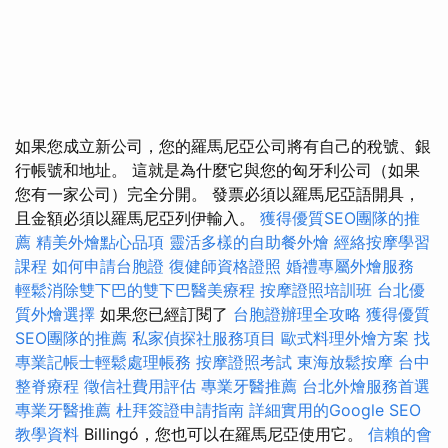
如果您成立新公司，您的羅馬尼亞公司將有自己的稅號、銀
行帳號和地址。 這就是為什麼它與您的匈牙利公司（如果
您有一家公司）完全分開。 發票必須以羅馬尼亞語開具，
且金額必須以羅馬尼亞列伊輸入。
獲得優質SEO團隊的推
薦
精美外燴點心品項
靈活多樣的自助餐外燴
經絡按摩學習
課程
如何申請台胞證
復健師資格證照
婚禮專屬外燴服務
輕鬆消除雙下巴的雙下巴醫美療程
按摩證照培訓班
台北優
質外燴選擇
如果您已經訂閱了
台胞證辦理全攻略
獲得優質
SEO團隊的推薦
私家偵探社服務項目
歐式料理外燴方案
找
專業記帳士輕鬆處理帳務
按摩證照考試
東海放鬆按摩
台中
整脊療程
徵信社費用評估
專業牙醫推薦
台北外燴服務首選
專業牙醫推薦
杜拜簽證申請指南
詳細實用的Google SEO
教學資料
Billingó，您也可以在羅馬尼亞使用它。
信賴的會