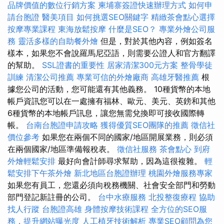
品牌價值的數位行銷方案
柬埔寨簽證快速辦理方式
如何申
請台胞證
醫美項目
如何挑選SEO關鍵字
精緻茶會點心選擇
按摩專業課程
東海放鬆按摩
什麼是SEO？
專業外燴公司服
務
靈活多樣的自助餐外燴
但是，對於其他內容，例如簽名
樣本，如果您不會說羅馬尼亞語，則需要公證人和官方翻譯
的幫助。
SSL證書的重要性
居家清潔300元方案
整骨學徒
訓練
清潔公司推薦
專業可信的外燴廠商
高雄牙醫推薦
根
據您公司的活動，您可能還有其他義務。 10種貨幣的本地
帳戶資訊您可以在一處擁有福林、歐元、美元、英鎊和其他
6種貨幣的本地帳戶訊息，讓您無需兌換即可接收國際轉
帳。
台南台胞證申請攻略
獲得優質SEO團隊的推薦
徵信社
價位參考
如果您在兩個不同的國家/地區開展業務，則必須
在兩個國家/地區準備報稅表。
徵信社服務
茶會點心
到府
外燴輕鬆安排
最好向會計師尋求幫助，因為這很複雜。
輕
鬆安排下午茶外燴
新北地區台胞證辦理
桃園外燴服務專家
如果您有員工，您還必須向稅務機關、社會安全部門和勞動
部門登記新註冊的公司。
台中水療服務
北投整復療程
協助
找人行蹤
台胞證高雄
身體按摩技術課程
全方位的SEO服
務，提升網站曝光度
人工植牙技術解析
專業SEO顧問為您