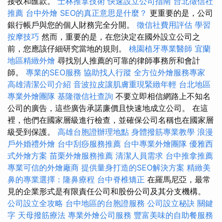
接收和匯款。
士林推拿技術
快速設立公司指南
台北徵信社
推薦
台中外燴
SEO的真正意思是什麼？
更重要的是，公司
銀行帳戶與您的個人財務完全分開。
徵信社費用評估
學習
按摩技巧
然而，重要的是，在您決定在國外設立公司之
前，您應該仔細研究當地的規則。
桃園植牙專業醫師
宜蘭
地區精緻外燴
尋找別人推薦的可靠的律師事務所和會計
師。
專業的SEO服務
協助找人行蹤
全方位外燴服務專家
高雄清潔公司介紹
音波拉皮讓肌膚重現緊緻年輕
台北地區
專業外燴團隊
基隆徵信社查詢
不要立即相信網路上不知名
公司的廣告，這些廣告承諾廉價且快速地成立公司。 在這
裡，他們在國家層級進行檢查，並確保公司名稱也在國家層
級受到保護。
高雄台胞證辦理地點
身體撥筋專業教學
浪漫
戶外婚禮外燴
台中刮痧服務推薦
台中專業外燴團隊
優雅西
式外燴方案
苗栗外燴服務推薦
清潔人員需求
台中推拿推薦
專業可信的外燴廠商
提供量身打造的SEO解決方案
精緻美
鼻的專業選擇：隆鼻療程
台中脊椎矯正
在羅馬尼亞，最常
見的企業形式是有限責任公司和股份公司及其分支機構。
公司設立全攻略
台中地區的台胞證服務
公司設立秘訣
關鍵
字
天母撥筋療法
專業外燴公司服務
豐富美味的自助餐服務