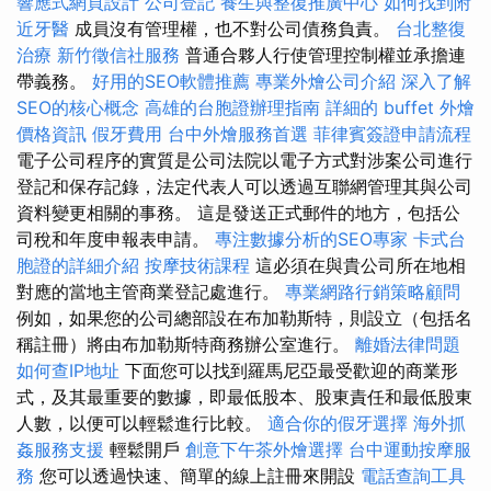
響應式網頁設計
公司登記
養生與整復推廣中心
如何找到附
近牙醫
成員沒有管理權，也不對公司債務負責。
台北整復
治療
新竹徵信社服務
普通合夥人行使管理控制權並承擔連
帶義務。
好用的SEO軟體推薦
專業外燴公司介紹
深入了解
SEO的核心概念
高雄的台胞證辦理指南
詳細的 buffet 外燴
價格資訊
假牙費用
台中外燴服務首選
菲律賓簽證申請流程
電子公司程序的實質是公司法院以電子方式對涉案公司進行
登記和保存記錄，法定代表人可以透過互聯網管理其與公司
資料變更相關的事務。 這是發送正式郵件的地方，包括公
司稅和年度申報表申請。
專注數據分析的SEO專家
卡式台
胞證的詳細介紹
按摩技術課程
這必須在與貴公司所在地相
對應的當地主管商業登記處進行。
專業網路行銷策略顧問
例如，如果您的公司總部設在布加勒斯特，則設立（包括名
稱註冊）將由布加勒斯特商務辦公室進行。
離婚法律問題
如何查IP地址
下面您可以找到羅馬尼亞最受歡迎的商業形
式，及其最重要的數據，即最低股本、股東責任和最低股東
人數，以便可以輕鬆進行比較。
適合你的假牙選擇
海外抓
姦服務支援
輕鬆開戶
創意下午茶外燴選擇
台中運動按摩服
務
您可以透過快速、簡單的線上註冊來開設
電話查詢工具