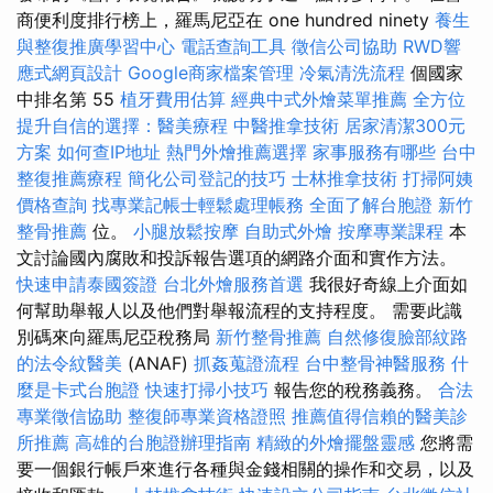
商便利度排行榜上，羅馬尼亞在 one hundred ninety
養生
與整復推廣學習中心
電話查詢工具
徵信公司協助
RWD響
應式網頁設計
Google商家檔案管理
冷氣清洗流程
個國家
中排名第 55
植牙費用估算
經典中式外燴菜單推薦
全方位
提升自信的選擇：醫美療程
中醫推拿技術
居家清潔300元
方案
如何查IP地址
熱門外燴推薦選擇
家事服務有哪些
台中
整復推薦療程
簡化公司登記的技巧
士林推拿技術
打掃阿姨
價格查詢
找專業記帳士輕鬆處理帳務
全面了解台胞證
新竹
整骨推薦
位。
小腿放鬆按摩
自助式外燴
按摩專業課程
本
文討論國內腐敗和投訴報告選項的網路介面和實作方法。
快速申請泰國簽證
台北外燴服務首選
我很好奇線上介面如
何幫助舉報人以及他們對舉報流程的支持程度。 需要此識
別碼來向羅馬尼亞稅務局
新竹整骨推薦
自然修復臉部紋路
的法令紋醫美
(ANAF)
抓姦蒐證流程
台中整骨神醫服務
什
麼是卡式台胞證
快速打掃小技巧
報告您的稅務義務。
合法
專業徵信協助
整復師專業資格證照
推薦值得信賴的醫美診
所推薦
高雄的台胞證辦理指南
精緻的外燴擺盤靈感
您將需
要一個銀行帳戶來進行各種與金錢相關的操作和交易，以及