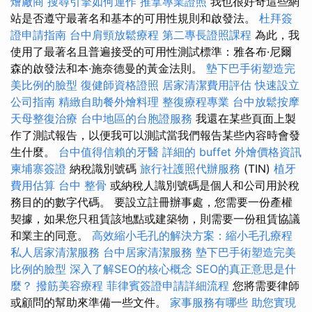
燴廠商
搜尋引擎如何運作
推拿專業證照
我也很好奇這些網
站是否遵守最著名和基本的可用性規則和啟發法。
杜拜簽
證申請指南
台中肩頸放鬆療程
第二專長證照課程
為此，我
使用了最著名且普遍接受的可用性測試標準：雅各布·尼爾
森的啟發法和本·施奈德曼的黃金法則。
墊下巴手術塑造完
美比例的臉型
復健師資格證照
居家清潔費用評估
快速設立
公司指南
精緻自助餐外燴料理
整復療程專業
台中放鬆按摩
天母整復治療
台中地區的台胞證服務
我還在某些頁面上製
作了測試報告，以便我可以測試當我們報告某些內容時會發
生什麼。
台中值得信賴的牙醫
詳細的 buffet 外燴價格資訊
柬埔寨簽證
納稅識別號碼
旅行社護照代辦服務
(TIN)
植牙
費用估算
台中 整骨
或納稅人識別號碼是個人和公司用於稅
務目的的數字代碼。 要設立註冊辦事處，您需要一份產權
契據，如果您只租賃該地點或建築物，則需要一份租賃協議
和業主的同意。
高效縮小毛孔的解決方案：縮小毛孔療程
私人居家清潔服務
台中居家清潔服務
墊下巴手術塑造完美
比例的臉型
深入了解SEO的核心概念
SEO的真正意思是什
麼？
撥筋美容療程
菲律賓簽證申請詳細流程
您將需要律師
或顧問的幫助來準備一些文件。
家事服務有哪些
助您實現