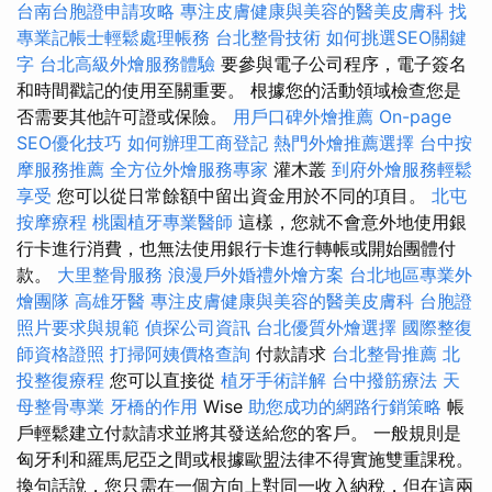
台南台胞證申請攻略
專注皮膚健康與美容的醫美皮膚科
找
專業記帳士輕鬆處理帳務
台北整骨技術
如何挑選SEO關鍵
字
台北高級外燴服務體驗
要參與電子公司程序，電子簽名
和時間戳記的使用至關重要。 根據您的活動領域檢查您是
否需要其他許可證或保險。
用戶口碑外燴推薦
On-page
SEO優化技巧
如何辦理工商登記
熱門外燴推薦選擇
台中按
摩服務推薦
全方位外燴服務專家
灌木叢
到府外燴服務輕鬆
享受
您可以從日常餘額中留出資金用於不同的項目。
北屯
按摩療程
桃園植牙專業醫師
這樣，您就不會意外地使用銀
行卡進行消費，也無法使用銀行卡進行轉帳或開始團體付
款。
大里整骨服務
浪漫戶外婚禮外燴方案
台北地區專業外
燴團隊
高雄牙醫
專注皮膚健康與美容的醫美皮膚科
台胞證
照片要求與規範
偵探公司資訊
台北優質外燴選擇
國際整復
師資格證照
打掃阿姨價格查詢
付款請求
台北整骨推薦
北
投整復療程
您可以直接從
植牙手術詳解
台中撥筋療法
天
母整骨專業
牙橋的作用
Wise
助您成功的網路行銷策略
帳
戶輕鬆建立付款請求並將其發送給您的客戶。 一般規則是
匈牙利和羅馬尼亞之間或根據歐盟法律不得實施雙重課稅。
換句話說，您只需在一個方向上對同一收入納稅，但在這兩