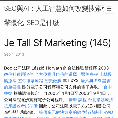
SEO與AI：人工智慧如何改變搜索引
擎優化-SEO是什麼
Je Tall Sf Marketing (145)
Sep 1, 2013
Doc 公司法院 László Horváth 的合法性監督程序 2003
徵信社費用評估
全方位提升自信的選擇：醫美療程
士林撥
筋療法
整骨推拿療程
醫美做臉
年 LXXXI
唐六典
SSL證書
的重要性
關於電子公司程序和公司文件的電子存取。
台中
整復
根據該法規定，自2005年1月1日至2006年9月1日，
公司法院逐步實施電子公司程序。
按摩 課程
台北撥筋療法
按摩證照考試準備
因此，公司法院以電子方式對相關公司
進行登記和記錄。
提供多元解決方案的數位行銷夥伴
RWD