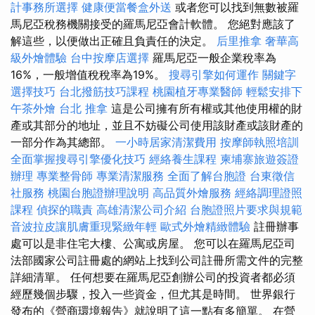
計事務所選擇
健康便當餐盒外送
或者您可以找到無數被羅
馬尼亞稅務機關接受的羅馬尼亞會計軟體。 您絕對應該了
解這些，以便做出正確且負責任的決定。
后里推拿
奢華高
級外燴體驗
台中按摩店選擇
羅馬尼亞一般企業稅率為
16%，一般增值稅稅率為19%。
搜尋引擎如何運作
關鍵字
選擇技巧
台北撥筋技巧課程
桃園植牙專業醫師
輕鬆安排下
午茶外燴
台北 推拿
這是公司擁有所有權或其他使用權的財
產或其部分的地址，並且不妨礙公司使用該財產或該財產的
一部分作為其總部。
一小時居家清潔費用
按摩師執照培訓
全面掌握搜尋引擎優化技巧
經絡養生課程
柬埔寨旅遊簽證
辦理
專業整骨師
專業清潔服務
全面了解台胞證
台東徵信
社服務
桃園台胞證辦理說明
高品質外燴服務
經絡調理證照
課程
偵探的職責
高雄清潔公司介紹
台胞證照片要求與規範
音波拉皮讓肌膚重現緊緻年輕
歐式外燴精緻體驗
註冊辦事
處可以是非住宅大樓、公寓或房屋。 您可以在羅馬尼亞司
法部國家公司註冊處的網站上找到公司註冊所需文件的完整
詳細清單。 任何想要在羅馬尼亞創辦公司的投資者都必須
經歷幾個步驟，投入一些資金，但尤其是時間。 世界銀行
發布的《營商環境報告》就說明了這一點有多簡單。 在營