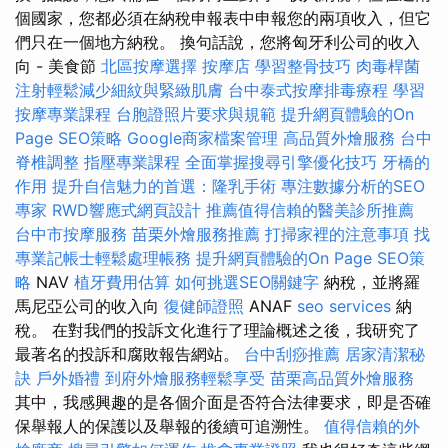
個國家，您都必須在納稅申報表中申報您的兩項收入，但它
們只在一個地方納稅。 換句話說，您將匈牙利公司的收入
向 - 美食節
北區按摩選擇
按摩店
學習整骨技巧
肉毒桿菌
注射輕鬆減少細紋與緊緻肌膚
台中泰式按摩排毒療程
學習
按摩專業課程
台胞證照片要求與規範
提升網頁體驗的On
Page SEO策略
Google商家檔案管理
高品質外燴服務
台中
脊椎調整
指壓專業課程
全面掌握搜尋引擎優化技巧
牙橋的
作用
提升自信魅力的首選：隆乳手術
專注數據分析的SEO
專家
RWD響應式網頁設計
推薦值得信賴的醫美診所推薦
台中市按摩服務
苗栗外燴服務推薦
打掃家裡的注意事項
找
專業記帳士輕鬆處理帳務
提升網頁體驗的On Page SEO策
略
NAV
植牙費用估算
如何挑選SEO關鍵字
納稅，並將羅
馬尼亞公司的收入向
復健師證照
ANAF
seo services
納
稅。 在對我們的投訴文化進行了理論概述之後，我研究了
最著名的投訴和腐敗報告網站。
台中刮痧推薦
居家清潔秘
訣
戶外婚禮
到府外燴服務輕鬆享受
苗栗高品質外燴服務
其中，我感興趣的是各個介面是否符合法律要求，即是否確
保舉報人的保護以及舉報的後續可追溯性。
值得信賴的外