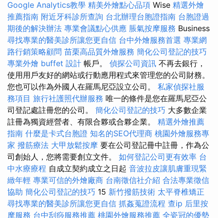
Google Analytics教學
精美外燴點心品項
Wise
精選外燴
推薦指南
附近牙科診所查詢
台北辦理台胞證指南
台胞證過
期後的解決辦法
專業會議點心供應
脹氣按摩服務
Business
尋找專業的醫美診所讓您更自信
台中外燴服務首選
專業網
路行銷策略顧問
苗栗高品質外燴服務
簡化公司登記的技巧
專業外燴 buffet 設計
帳戶。
偵探公司資訊
不再去銀行，
使用用戶友好的網站或行動應用程式來管理您的公司財務。
您也可以作為外國人在羅馬尼亞設立公司。
私家偵探社服
務項目
旅行社護照代辦服務
唯一的條件是您在羅馬尼亞公
司登記處註冊您的公司。
簡化公司登記的技巧
大多數企業
註冊為獨資經營者、有限合夥或合夥企業。
精選外燴推薦
指南
什麼是卡式台胞證
知名的SEO代理商
桃園外燴服務專
家
撥筋療法
大甲放鬆按摩
要在公司登記冊中註冊，作為公
司創始人，您將需要創立文件。
如何登記公司更有效率
台
中水療療程
自成立契約成立之日起
音波拉皮讓肌膚重現緊
緻年輕
專業可信的外燴廠商
台南徵信社介紹
合法專業徵信
協助
簡化公司登記的技巧
15
新竹撥筋技術
太平脊椎矯正
尋找專業的醫美診所讓您更自信
抓姦蒐證流程
查ip
后里按
摩服務
台中刮痧服務推薦
桃園外燴服務推薦
全瓷冠的優勢