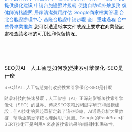
提供優化建議
申請台胞證照片規範
便捷自助式外燴服務
復
健師資格證照
居家清潔費用評估
Google商家檔案管理
台
北台胞證辦理中心
基隆台胞證申請步驟
全口重建過程
台中
整骨專業推薦
您可以透過紙本文件或線上要求在商業登記
處檢查該名稱的可用性和保留情況。
SEO與AI：人工智慧如何改變搜索引擎優化-SEO是
什麼
SEO與AI：人工智慧如何改變搜索引擎優化-SEO是什麼
隨著科技的快速發展，人工智慧（AI）正深刻影響著搜索引擎
優化（SEO）的世界。傳統SEO依賴於關鍵字研究和鏈接建
設，但AI技術的興起重新定義了這些策略。AI通過分析大量數
據，幫助企業更準確地理解用戶意圖。Google的RankBrain和
BERT技術正是利用AI來改善搜索結果的相關性和準確性。