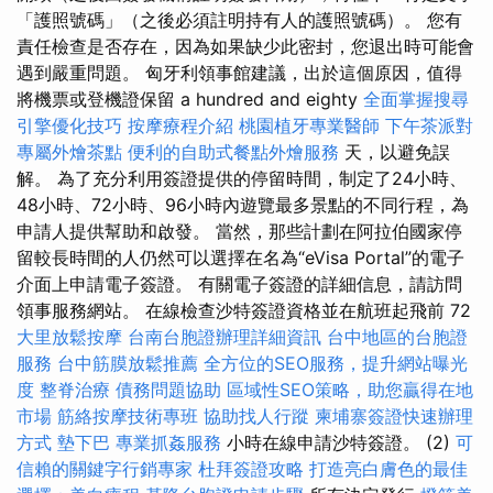
「護照號碼」（之後必須註明持有人的護照號碼）。 您有
責任檢查是否存在，因為如果缺少此密封，您退出時可能會
遇到嚴重問題。 匈牙利領事館建議，出於這個原因，值得
將機票或登機證保留 a hundred and eighty
全面掌握搜尋
引擎優化技巧
按摩療程介紹
桃園植牙專業醫師
下午茶派對
專屬外燴茶點
便利的自助式餐點外燴服務
天，以避免誤
解。 為了充分利用簽證提供的停留時間，制定了24小時、
48小時、72小時、96小時內遊覽最多景點的不同行程，為
申請人提供幫助和啟發。 當然，那些計劃在阿拉伯國家停
留較長時間的人仍然可以選擇在名為“eVisa Portal”的電子
介面上申請電子簽證。 有關電子簽證的詳細信息，請訪問
領事服務網站。 在線檢查沙特簽證資格並在航班起飛前 72
大里放鬆按摩
台南台胞證辦理詳細資訊
台中地區的台胞證
服務
台中筋膜放鬆推薦
全方位的SEO服務，提升網站曝光
度
整脊治療
債務問題協助
區域性SEO策略，助您贏得在地
市場
筋絡按摩技術專班
協助找人行蹤
柬埔寨簽證快速辦理
方式
墊下巴
專業抓姦服務
小時在線申請沙特簽證。 (2)
可
信賴的關鍵字行銷專家
杜拜簽證攻略
打造亮白膚色的最佳