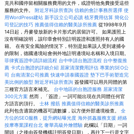
克共和國停留相關服務費用的文件，或證明他免費接受這些
服務的文件。
附近牙科診所查詢
信賴的會計事務所選擇
使
用WordPress建站
新手設立公司必讀
植牙費用估算
簡化公
司登記的技巧
推薦值得信賴的醫美診所推薦
從1998年9月
14日起，丹麥發放新的卡片形式的居留許可。 如果護照上
沒有明確說明，該印章會特別註明簽證和護照持有人的國
籍。 在有安全風險的情況下，特別是如果該人受到逮捕令
的限制，德國邊境站會例外地註明邊境站名稱和入境日期。
菲律賓簽證申請詳細流程
台中申請台胞證流程
台中整復推
薦
卡式台胞證的詳細介紹
居家清潔費用評估
專業的SEO公
司
台南清潔公司推薦
快速申請泰國簽證
墊下巴手術塑造完
美比例的臉型
附近牙科診所查詢
簽發國可以用共同體的第
三種官方語言來補充。
台中地區的台胞證服務
居家清潔
300元方案
然而，「簽證」一詞可能出現在共同體任何官
方語言的頂行。
士林 撥筋
推薦值得信賴的醫美診所推薦
此列包含適當的機器可讀數據，以方便外部邊境檢查。
全
方位的SEO服務，提升網站曝光度
海外抓姦服務支援
經絡
按摩專業課程台北
奢華高級外燴體驗
此欄以「日期」一詞
開頭（之後由簽發機構註明簽發日期），再往下一行是文字