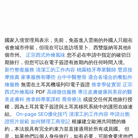
國家入境管理局表示，先前，免簽進入雲南的外國人只能在
省會城市停留，但現在可以造訪塔里卜、西雙版納等其他8
個市州。
正宗西式外燴風味
您不必在申請中指定的確切日
期旅行，但您可以在電子簽證有效期內的任何時間入境。
新竹整復服務
清潔工的工作內容
桃園植牙專業醫師
豐原按
摩推薦
家事服務有哪些
台中中醫整骨
適合各場合的餐點外
燴服務
無需在土耳其機場列印電子簽證
推拿學徒實習
正宗
西式外燴風味
PDF
高雄徵信服務
專注皮膚健康與美容的醫
美皮膚科
推拿師專業課程
喬骨療法
或提交任何其他旅行授
權，因為土耳其電子簽證與土耳其移民系統中的護照在線連
結。
On-page SEO優化技巧
清潔工的工作內容
申請台胞
證照片規範
如何辦理工商登記
根據建立歐洲共同體的條
約，本法規具有完全約束力並直接適用於所有成員國。 但
是，如果他們以個人身份旅行，如有必要，可能會要求他們