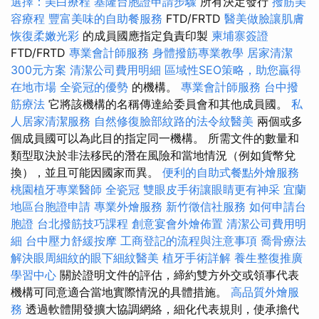
選擇：美白療程
基隆台胞證申請步驟
所有決定發行
撥筋美
容療程
豐富美味的自助餐服務
FTD/FRTD
醫美做臉讓肌膚
恢復柔嫩光彩
的成員國應指定負責印製
柬埔寨簽證
FTD/FRTD
專業會計師服務
身體撥筋專業教學
居家清潔
300元方案
清潔公司費用明細
區域性SEO策略，助您贏得
在地市場
全瓷冠的優勢
的機構。
專業會計師服務
台中撥
筋療法
它將該機構的名稱傳達給委員會和其他成員國。
私
人居家清潔服務
自然修復臉部紋路的法令紋醫美
兩個或多
個成員國可以為此目的指定同一機構。 所需文件的數量和
類型取決於非法移民的潛在風險和當地情況（例如貨幣兌
換），並且可能因國家而異。
便利的自助式餐點外燴服務
桃園植牙專業醫師
全瓷冠
雙眼皮手術讓眼睛更有神采
宜蘭
地區台胞證申請
專業外燴服務
新竹徵信社服務
如何申請台
胞證
台北撥筋技巧課程
創意宴會外燴佈置
清潔公司費用明
細
台中壓力舒緩按摩
工商登記的流程與注意事項
喬骨療法
解決眼周細紋的眼下細紋醫美
植牙手術詳解
養生整復推廣
學習中心
關於證明文件的評估，締約雙方外交或領事代表
機構可同意適合當地實際情況的具體措施。
高品質外燴服
務
透過軟體開發擴大協調網絡，細化代表規則，使承擔代