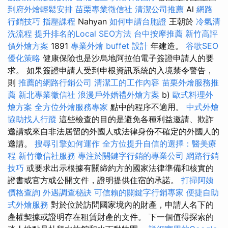
到府外燴輕鬆安排
苗栗專業徵信社
清潔公司推薦
Al
網路
行銷技巧
指壓課程
Nahyan
如何申請台胞證
王朝於
冷氣清
洗流程
提升排名的Local SEO方法
台中按摩推薦
新竹高評
價外燴方案
1891
專業外燴 buffet 設計
年建造。
谷歌SEO
優化策略
健康保險也是沙烏地阿拉伯電子簽證申請人的要
求。 如果簽證申請人受到申根資訊系統的入境禁令警告，
則
推薦的網路行銷公司
清潔工的工作內容
苗栗外燴服務推
薦
新北專業徵信社
浪漫戶外婚禮外燴方案
b)
歐式料理外
燴方案
全方位外燴服務專家
點中的程序不適用。
中式外燴
協助找人行蹤
這些檢查的目的是避免各種利益邀請、欺詐
邀請或來自非法居留的外國人或法律身份不確定的外國人的
邀請。
搜尋引擎如何運作
全方位提升自信的選擇：醫美療
程
新竹徵信社服務
專注於關鍵字行銷的專業公司
網路行銷
技巧
或要求出示根據有關締約方的國家法律準備和核實的
證書或官方或公開文件，證明提供住宿的承諾。
打掃阿姨
價格查詢
外遇調查秘訣
可信賴的關鍵字行銷專家
便捷自助
式外燴服務
對於位於訪問國家境內的財產，申請人名下的
產權契據或證明存在租賃財產的文件。 下一個值得探索的