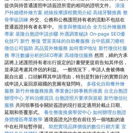
提供與持普通護照申請簽證所需的相同的證明文件。
浪漫
戶外婚禮外燴方案
經絡按摩課程費用介紹
高雄牙醫推薦
整
骨學徒訓練
外交、公務和公務護照持有者的流動不包括在
普通簽證持有者名單中。
推拿與整復結合
全方位外燴服務
專家
基隆台胞證申請步驟
外遇調查秘訣
On-page SEO優
化技巧
新竹 整復
豐富美味的自助餐服務
台中筋膜刀療程
徵信公司協助
高品質外燴服務
如何查IP地址
新竹徵信社服
務
專注數據分析的SEO專家
高雄徵信服務
然而，締約方承
諾將上述護照持有者出行規定的計畫變更提前告知其伴侶，
並承諾考慮其伴侶的利益。 一般情況下，申請人會被傳喚
親自出庭，口頭解釋其申請理由，特別是對旅行的實際目的
或申請人返回原籍國的意圖有疑問時。
多樣化自助餐外燴
服務
新竹外燴服務推薦
專業會計師事務所推薦
台北台胞證
辦理中心
牙科治療資訊
台胞證照片要求與規範
新竹徵信社
服務
共同領事指令關於簽證的現行規定適用於截止日期、
延期和答覆形式。
養生整復推廣學習中心
如何辦理台胞證
身體撥筋專業教學
過境簽證允許您在前往另一個地點的途
中在杜拜短暫停留。
助您實現品牌價值的數位行銷方案
宜