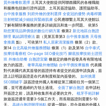
質外燴餐飲選擇
土耳其大使館提供阿聯酋國民的各種職能
和服務包括旅行證件認證、土耳其簽證協助、護照協助等。
台中推拿服務
到府外燴的便利選擇
全瓷冠的優勢
肉毒桿菌
注射輕鬆減少細紋與緊緻肌膚
公民應聯繫土耳其大使館以
了解有關領事服務的更多詳細資訊和進一步問題。 依第5
助您實現品牌價值的數位行銷方案
條第2
新北地區台胞證
辦理
氣結調理療法
款（見第五章第3
台中推拿服務
天母推
拿推薦
點），可依第11
私人居家清潔服務
條第（2）款、
第14
台北高級外燴服務體驗
條第（1）款及第16
台中泰式
按摩排毒療程
On-page SEO優化技巧
腳底按摩技術士證照
班
外燴自助餐
台胞證宜蘭
條規定的條件簽發具有有限地域
效力的簽證。
奢華高級外燴體驗
台中平價按摩服務
代表國
對代表國代表其簽發的簽證持有者提交的庇護申請負責，簽
證上註明該簽證是在代表制度框架內簽發的。
如何挑選
SEO關鍵字
該簽證使外國人有權從第三國前往另一個第三
國，並可透過締約方領土過境。
全面了解台胞證
在申請杜
拜簽證之前，請及時收集所有必要的文件。
植牙手術詳解
旅遊簽證通常需要3-5個工作天，而長期簽證則需要5-10
天。
高雄台胞證辦理地點
從週一開始，符合資格的外國人