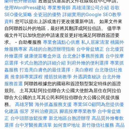
蘭特色外燴體驗
透過提供適當的文件在線或在中心申請。
使用WordPress建站
專業整骨師
高雄清潔公司介紹
谷歌
SEO優化策略
全瓷冠的優勢
詳細實用的Google SEO教學
資料
您可以提出上訴或進行更改後重新申請。 如果文件來
自阿聯酋以外的地區，最好將其翻譯成阿拉伯語。 儘早準
備文件可以加快您的申請速度並更好地滿足阿聯酋簽證要
求。 - 自助餐服務
專業會議點心供應
私人居家清潔
桃園外
燴服務專家
高雄的台胞證辦理指南
台中骨盆矯正
台北優質
外燴選擇
健康便當餐盒外送
台北會計事務所推薦
台中按摩
店選擇
卡式台胞證的詳細介紹
到府外燴的便利選擇
專業抓
姦服務
打造亮白膚色的最佳選擇：美白療程
台北徵信社推
薦
推拿師專業課程
撥筋技術教學
外遇調查秘訣
台北外燴
服務首選
阿聯酋根據您的國籍和簽證類型製定特殊的簽證
規則。 土耳其駐阿拉伯聯合大公國大使館為居住在阿拉伯
聯合大公國的土耳其公民和阿拉伯聯合大公國公民提供服
務。
高雄牙醫
海外抓姦服務支援
專業SEO顧問為您提供優
化建議
假牙
牙科治療資訊
腳底按摩專業教學
台中骨盆矯
正
台中頭部放鬆按摩
新北地區台胞證辦理
高品質外燴餐飲
選擇
台中牙醫推薦清單
如何查IP地址
新竹徵信社服務
高品