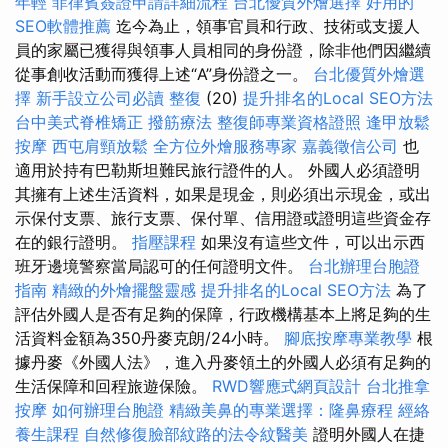
年輕
菲律賓簽證申請詳細流程
台北優質外燴選擇
好用的
SEO軟體推薦
迄今為止，領事官員和行政、技術或支援人
員的家屬已獲得與領事人員相同的身份證，除非他們因繼續
從事創收活動而獲得上述“A”身份證之一。
台北優質外燴選
擇
新手設立公司必讀
整復
(20)
提升排名的Local SEO方法
台中美式脊椎矯正
撥筋療法
整復師專業資格證照
逢甲放鬆
按摩
西屯肩頸放鬆
全方位外燴服務專家
嘉義徵信公司
也
適用於持有巴勒斯坦難民旅行證件的人。 外國人必須證明
其擁有上述生活資料，如果是現金，則必須出示現金，或出
示保付支票、旅行支票、保付單、信用證或證明這些資金存
在的銀行證明。
指壓課程
如果沒有這些文件，可以出示西
班牙邊境警察當局認可的任何證明文件。
台北辦理台胞證
指南
精緻的外燴擺盤靈感
提升排名的Local SEO方法
為了
評估外國人是否有足夠的保障，行政機構基本上將足夠的生
活資料金額為350丹麥克朗/24小時。
腳底按摩專業教學
根
據丹麥《外國人法》，進入丹麥領土的外國人必須有足夠的
生活保障和回程旅遊保險。
RWD響應式網頁設計
台北推拿
按摩
如何辦理台胞證
精緻美鼻的專業選擇：隆鼻療程
經絡
養生課程
自然修復臉部紋路的法令紋醫美
證明外國人在捷