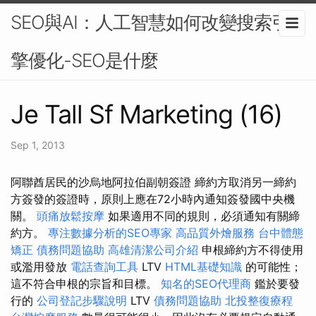
SEO與AI：人工智慧如何改變搜索引
擎優化-SEO是什麼
Je Tall Sf Marketing (16)
Sep 1, 2013
阿聯酋居民的沙烏地阿拉伯副朝簽證 締約方取消另一締約
方簽發的簽證時，原則上應在72小時內通知簽發國中央機
關。
頭痛放鬆按摩
如果適用不同的規則，必須通知有關締
約方。
專注數據分析的SEO專家
高品質外燴服務
台中體態
矯正
債務問題協助
高雄清潔公司介紹
申根締約方不得使用
或濫用發放
電話查詢工具
LTV
HTML基礎知識
的可能性；
這不符合申根的宗旨和目標。
知名的SEO代理商
鑑於要發
行的
公司登記步驟說明
LTV
債務問題協助
北投整復療程