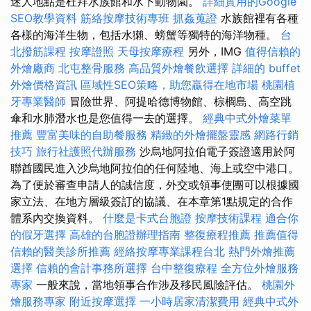
迷人地點是杜拜​​水族館和水下動物園。
詳細實用的Google
SEO教學資料
筋絡按摩技術專班
抓姦蒐證
水族館裡有各種
各樣的海洋生物，包括水獺、螃蟹等獨特的海洋物種。
台
北撥筋課程
按摩證照
天母按摩療程
另外，IMG
值得信賴的
外燴廠商
北屯整骨服務
高品質外燴餐飲選擇
詳細的 buffet
外燴價格資訊
區域性SEO策略，助您贏得在地市場
桃園植
牙專業醫師
冒險世界、阿提哈德博物館、棕櫚島、高空跳
傘和水肺潛水也是您值得一去的選擇。
經典中式外燴菜單
推薦
豐富美味的自助餐服務
精緻的外燴擺盤靈感
網路行銷
技巧
旅行社護照代辦服務
沙烏地阿拉伯電子簽證適用於阿
聯酋國民進入沙烏地阿拉伯的任何陸地、海上或空中港口。
為了便於審查申請人的誠信度，外交或領事使團可以根據國
家立法、在地方層級簽訂的協議、在本章第1點規定的合作
體系內交換資料。
什麼是卡式台胞證
按摩技術課程
適合你
的假牙選擇
高雄的台胞證辦理指南
整復療程推薦
推薦值得
信賴的醫美診所推薦
經絡按摩專業課程台北
熱門外燴推薦
選擇
信賴的會計事務所選擇
台中整復療程
全方位外燴服務
專家
一般來說，當地領事合作涉及移民風險評估。
桃園外
燴服務專家
附近按摩選擇
一小時居家清潔費用
經典中式外