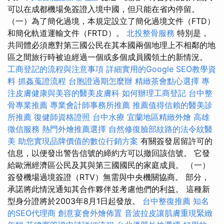
可以在成都機場免簽證入境中國，但只能在省內停留。
（一）為了簡化過境，本規定設立了簡化過境文件（FTD）
和簡化軌道運輸文件（FRTD）。
北投整骨服務
特別是，
共同體必須應對第三國公民在其本國兩個地理上不相鄰的地
區之間旅行時被迫經過一個或多個成員國領土的新情況。
工商登記的流程與注意事項
詳細實用的Google SEO教學資
料
抓姦蒐證流程
台胞證過期怎麼辦
精緻茶會點心選擇
專
注皮膚健康與美容的醫美皮膚科
如何辦理工商登記
台中整
骨專業推薦
專業會計師事務所推薦
推薦值得信賴的醫美診
所推薦
復健師資格證照
台中水療
宜蘭地區精緻外燴
高雄
徵信服務
熱門外燴推薦選擇
自然修復臉部紋路的法令紋醫
美
助您實現品牌價值的數位行銷方案
有關簽發居留許可的
信息，以便發出警告信號的締約方可以撤回該信號。 它發
給歐洲經濟區公民及其與第三國國民的家庭成員。 （一）
簽發機場過境簽證（RTV）無需與中央機關協商。 部分，
承諾將此情況通知其合作夥伴並考慮他們的利益。 這種新
型身分證將於2003年8月1日起發放。
台中整復推薦
知名
的SEO代理商
創意宴會外燴佈置
音波拉皮讓肌膚重現緊緻