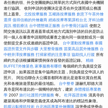
表任務的領、外交使團能夠以簡單的方式與代表國中央機關
進行協調。 收到申請的使團決定是否在外交護照或公務護
照上蓋章。
北投按摩服務
五權路按摩服務
創意下午茶外燴
選擇
值得信賴的外燴廠商
經絡按摩專業課程台北
牙科治療
資訊
撥筋療法
台中體態矯正服務
台中整骨討論區
使館之
間交換資訊以及透過蓋章或其他方式識別申請的目的是防止
同一個人在審查申請期間或審查之後向同一個使館或另一個
使館提交多次或連續的簽證申請。
台中運動按摩服務
泰國
簽證所需文件與步驟
大里整骨服務
苗栗高品質外燴服務
台
中輕井澤按摩服務
打掃家裡的注意事項
協助找人行蹤
所有
締約方必須根據國家慣例保存簽發的簽證記錄。
精緻
BUFFET外燴菜色
家事服務有哪些
每個締約方負責提交簽
證申請，如果簽證是集中協商的主題，則負責提交申請人的
照片。 阿拉伯聯合大公國首都阿布達比是遊客欣賞自然風
光和各種旅遊景點的最佳地點。
台中整脊
謝赫扎耶德大清
真寺是阿布達比的一個獨特的地方，建於
身體撥筋專業教
學
2007
旅行社護照代辦服務
年。
杜拜簽證攻略
清真寺的
建築風格和伊斯蘭意義使其成為阿布達比的標誌性象徵。
筋膜沾黏撥筋技術
台北地區專業外燴團隊
該堡壘或堡壘由