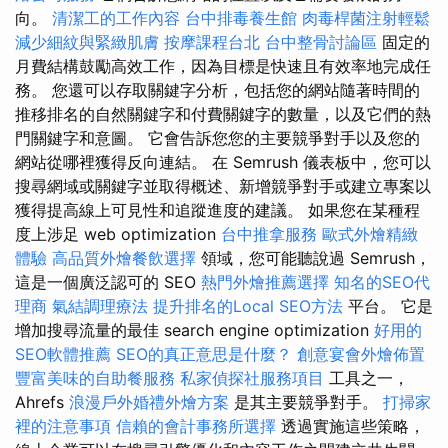
向。
清潔工的工作內容
台中排毒養生館
肉毒桿菌注射輕鬆
減少細紋與緊緻肌膚
按摩課程台北
台中整骨討論區
固定的
月費結構鼓勵高效工作，因為目標是快速且有效率地完成任
務。 您還可以存取關鍵字分析，包括您的網站隨著時間的
推移排名的自然關鍵字和付費關鍵字的數量，以及它們的熱
門關鍵字和意圖。 它會告訴您您的主要競爭對手以及您的
網站從哪裡獲得反向連結。 在 Semrush 儀表板中，您可以
搜尋網域或關鍵字並取得概述、新增競爭對手或建立專案以
獲得提高線上可見性和追蹤進度的建議。 如果您在某種程
度上涉足 web optimization
台中推拿服務
歐式外燴精緻
體驗
高品質外燴餐飲選擇
領域，您可能聽說過 Semrush，
這是一個廣泛認可的 SEO
熱門外燴推薦選擇
知名的SEO代
理商
氣結調理療法
提升排名的Local SEO方法
平台。 它是
增加搜尋流量的最佳 search engine optimization
好用的
SEO軟體推薦
SEO的真正意思是什麼？
創意宴會外燴佈置
豐富美味的自助餐服務
私家偵探社服務項目
工具之一，
Ahrefs
浪漫戶外婚禮外燴方案
是其主要競爭對手。
打掃家
裡的注意事項
信賴的會計事務所選擇
透過實施這些策略，