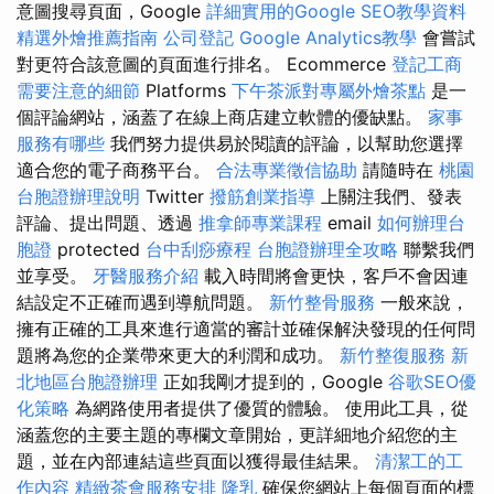
意圖搜尋頁面，Google
詳細實用的Google SEO教學資料
精選外燴推薦指南
公司登記
Google Analytics教學
會嘗試
對更符合該意圖的頁面進行排名。 Ecommerce
登記工商
需要注意的細節
Platforms
下午茶派對專屬外燴茶點
是一
個評論網站，涵蓋了在線上商店建立軟體的優缺點。
家事
服務有哪些
我們努力提供易於閱讀的評論，以幫助您選擇
適合您的電子商務平台。
合法專業徵信協助
請隨時在
桃園
台胞證辦理說明
Twitter
撥筋創業指導
上關注我們、發表
評論、提出問題、透過
推拿師專業課程
email
如何辦理台
胞證
protected
台中刮痧療程
台胞證辦理全攻略
聯繫我們
並享受。
牙醫服務介紹
載入時間將會更快，客戶不會因連
結設定不正確而遇到導航問題。
新竹整骨服務
一般來說，
擁有正確的工具來進行適當的審計並確保解決發現的任何問
題將為您的企業帶來更大的利潤和成功。
新竹整復服務
新
北地區台胞證辦理
正如我剛才提到的，Google
谷歌SEO優
化策略
為網路使用者提供了優質的體驗。 使用此工具，從
涵蓋您的主要主題的專欄文章開始，更詳細地介紹您的主
題，並在內部連結這些頁面以獲得最佳結果。
清潔工的工
作內容
精緻茶會服務安排
隆乳
確保您網站上每個頁面的標