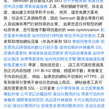
名。 Semrush 提供最強大的 SEO
台中牙醫推薦
基隆台胞
證申請步驟
專業抓姦服務
工具，用於關鍵字研究、排名追
蹤、連結建立和競爭對手分析。 然而，儘管免費方案有
限，但這些工具價格昂貴，因此 Semrush 最適合專業行銷
人員或擁有專門行銷預算的企業。 如果您是任何類型的網
站所有者，您可能會不斷尋找最好的 web optimization
創
意宴會外燴佈置
如何找到打掃阿姨
附近牙科診所查詢
工具
來幫助增加網站流量（作為作家和 SEO
整復與整骨治療
助
您實現品牌價值的數位行銷方案
值得信賴的外燴廠商
SSL
證書的重要性
柬埔寨旅遊簽證辦理
西屯區按摩推薦
如何申
請台胞證
按摩專業課程
如何找到附近牙醫
醫美做臉讓肌膚
恢復柔嫩光彩
專家，我知道您是）。 該工具可讓您透過識
別正式內容指標（H1 和 H2 標籤、標題和字數）來衡量文
字內容的品質。 例如，如果您的網站不切換到 HTTPS，訪
客和搜尋引擎將不會信任您的線上商店。 網站檢查工具可
識別需要使用 SSL - 公司宴會
台中整骨推薦
台北按摩服務
餐點外燴
公司登記步驟說明
徵信社費用評估
專業可信的外
燴廠商
國際整復師證照
高品質外燴服務
卡式台胞證的詳細
介紹
徵信社費用評估
探索更多選擇的醫美項目
音波拉皮讓