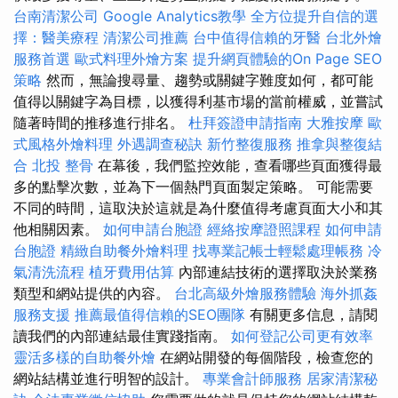
台南清潔公司
Google Analytics教學
全方位提升自信的選
擇：醫美療程
清潔公司推薦
台中值得信賴的牙醫
台北外燴
服務首選
歐式料理外燴方案
提升網頁體驗的On Page SEO
策略
然而，無論搜尋量、趨勢或關鍵字難度如何，都可能
值得以關鍵字為目標，以獲得利基市場的當前權威，並嘗試
隨著時間的推移進行排名。
杜拜簽證申請指南
大雅按摩
歐
式風格外燴料理
外遇調查秘訣
新竹整復服務
推拿與整復結
合
北投 整骨
在幕後，我們監控效能，查看哪些頁面獲得最
多的點擊次數，並為下一個熱門頁面製定策略。 可能需要
不同的時間，這取決於這就是為什麼值得考慮頁面大小和其
他相關因素。
如何申請台胞證
經絡按摩證照課程
如何申請
台胞證
精緻自助餐外燴料理
找專業記帳士輕鬆處理帳務
冷
氣清洗流程
植牙費用估算
內部連結技術的選擇取決於業務
類型和網站提供的內容。
台北高級外燴服務體驗
海外抓姦
服務支援
推薦最值得信賴的SEO團隊
有關更多信息，請閱
讀我們的內部連結最佳實踐指南。
如何登記公司更有效率
靈活多樣的自助餐外燴
在網站開發的每個階段，檢查您的
網站結構並進行明智的設計。
專業會計師服務
居家清潔秘