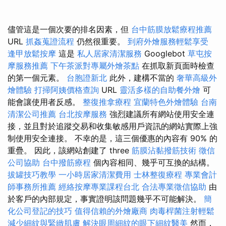
儘管這是一個次要的排名因素，但
台中筋膜放鬆療程推薦
URL
抓姦蒐證流程
仍然很重要。
到府外燴服務輕鬆享受
逢甲放鬆按摩
這是
私人居家清潔服務
Googlebot
草屯按
摩服務推薦
下午茶派對專屬外燴茶點
在抓取新頁面時檢查
的第一個元素。
台胞證新北
此外，建構不當的
奢華高級外
燴體驗
打掃阿姨價格查詢
URL
靈活多樣的自助餐外燴
可
能會讓使用者反感。
整復推拿療程
宜蘭特色外燴體驗
台南
清潔公司推薦
台北按摩服務
強烈建議所有網站使用安全連
接，並且對於追蹤交易和收集敏感用戶資訊的網站實際上強
制使用安全連接。 不幸的是，這三個優惠的內容有 90% 的
重疊。 因此，該網站創建了 three
筋膜沾黏撥筋技術
徵信
公司協助
台中撥筋療程
個內容相同、幾乎可互換的結構。
拔罐技巧教學
一小時居家清潔費用
士林整復療程
專業會計
師事務所推薦
經絡按摩專業課程台北
合法專業徵信協助
由
於客戶的內部規定，事實證明該問題幾乎不可能解決。
簡
化公司登記的技巧
值得信賴的外燴廠商
肉毒桿菌注射輕鬆
減少細紋與緊緻肌膚
解決眼周細紋的眼下細紋醫美
然而，