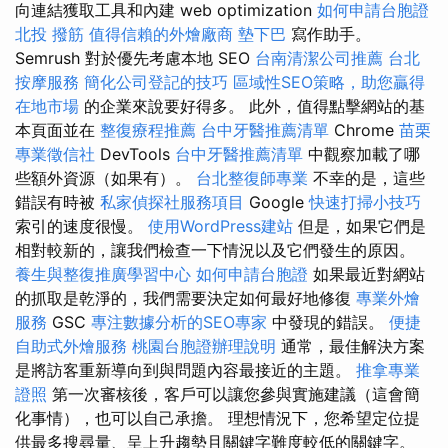
向連結獲取工具和內建 web optimization
如何申請台胞證
北投 撥筋
值得信賴的外燴廠商
墊下巴
寫作助手。
Semrush 對於優先考慮本地 SEO
台南清潔公司推薦
台北
按摩服務
簡化公司登記的技巧
區域性SEO策略，助您贏得
在地市場
的企業來說要好得多。 此外，值得點擊網站的基
本頁面並在
整復療程推薦
台中牙醫推薦清單
Chrome
苗栗
專業徵信社
DevTools
台中牙醫推薦清單
中觀察加載了哪
些額外資源（如果有）。
台北整復師專業
不幸的是，這些
錯誤有時被
私家偵探社服務項目
Google
快速打掃小技巧
索引的速度很慢。
使用WordPress建站
但是，如果它們是
相對較新的，讓我們檢查一下情況以及它們發生的原因。
養生與整復推廣學習中心
如何申請台胞證
如果最近對網站
的抓取是乾淨的，我們需要決定如何最好地修復
專業外燴
服務
GSC
專注數據分析的SEO專家
中發現的錯誤。
便捷
自助式外燴服務
桃園台胞證辦理說明
通常，最佳解決方案
是將訪客重新導向到與問題內容最接近的主題。
推拿專業
證照
第一次審核後，客戶可以讓您參與實施建議（這會簡
化事情），也可以自己承擔。 理想情況下，您希望定位提
供最多搜尋量、呈上升趨勢且關鍵字難度較低的關鍵字。