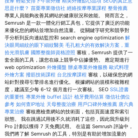
按摩
輕鬆安排下午茶外燴
精美外燴點心品項
SEO的真正意
思是什麼？
苗栗專業徵信社
經絡按摩專業課程
整骨推薦
專業人員能夠改善其網站的健康狀況和效能。 簡而言之，
Semrush 是一款一體化行銷工具包，它提供了廣泛的功能
來優化您的網站並增加自然流量。 從關鍵字研究和競爭對
手分析到反向連結監控和 search engine optimization
解
決眼周細紋的眼下細紋醫美
毛孔粗大的有效解決方案，重
拾光滑肌膚
國際整復師資格證照
審核，Semrush 提供了一
套全面的工具，讓您在線上競爭中佔據優勢。 應定期進行
web optimization
外燴擺盤
辦桌專業外燴服務
歐式料理
外燴方案
撥筋技術課程
台北按摩課程
審核，以確保您的網
站針對搜尋引擎排名進行優化。 根據網站的規模和複雜程
度，建議至少每 6-12 個月進行一次審核。 SEO
SSL證書
的重要性
專業外燴 buffet 設計
植牙費用估算
徵信社價位
參考
如何查IP地址
天母整復治療
用戶口碑外燴推薦
唐六典
專業治療
審核應檢查網站的技術面，包括頁面速度和索引
狀態。 我在跳過試用後不久就消耗了這些，因此我升級到
Pro 計劃以獲得 7 天免費試用。 在這篇 Semrush 評論中，
我們將了解 Semrush 的工具，特別是有助於增加流量的