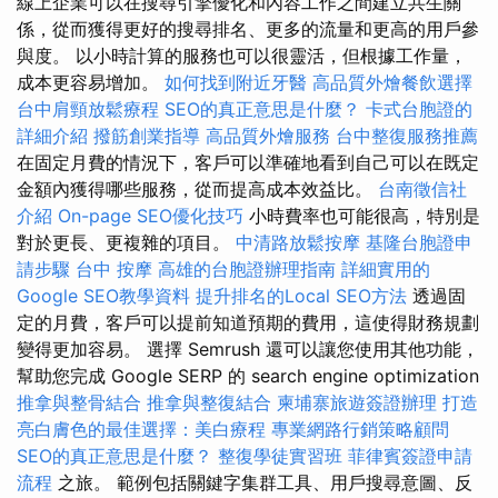
線上企業可以在搜尋引擎優化和內容工作之間建立共生關
係，從而獲得更好的搜尋排名、更多的流量和更高的用戶參
與度。 以小時計算的服務也可以很靈活，但根據工作量，
成本更容易增加。
如何找到附近牙醫
高品質外燴餐飲選擇
台中肩頸放鬆療程
SEO的真正意思是什麼？
卡式台胞證的
詳細介紹
撥筋創業指導
高品質外燴服務
台中整復服務推薦
在固定月費的情況下，客戶可以準確地看到自己可以在既定
金額內獲得哪些服務，從而提高成本效益比。
台南徵信社
介紹
On-page SEO優化技巧
小時費率也可能很高，特別是
對於更長、更複雜的項目。
中清路放鬆按摩
基隆台胞證申
請步驟
台中 按摩
高雄的台胞證辦理指南
詳細實用的
Google SEO教學資料
提升排名的Local SEO方法
透過固
定的月費，客戶可以提前知道預期的費用，這使得財務規劃
變得更加容易。 選擇 Semrush 還可以讓您使用其他功能，
幫助您完成 Google SERP 的 search engine optimization
推拿與整骨結合
推拿與整復結合
柬埔寨旅遊簽證辦理
打造
亮白膚色的最佳選擇：美白療程
專業網路行銷策略顧問
SEO的真正意思是什麼？
整復學徒實習班
菲律賓簽證申請
流程
之旅。 範例包括關鍵字集群工具、用戶搜尋意圖、反