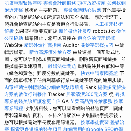
肌膚重現緊緻年輕
專業會計師服務
頭痛放鬆按摩
如何找到
附近牙醫
修復的主要問題。
專業會議點心供應
其他需要檢
查的方面是網站的加密演算法和安全協議。 預設情況下，
爬蟲會檢查網站的主頁是否適合行動裝置。
人工植牙技術
解析
如果某些重要頁面被
新竹徵信社服務
robots.txt
徵信
公司協助
檔案阻止，您可以直接在
適合你的假牙選擇
WebSite
精選外燴推薦指南
Auditor
關鍵字選擇技巧
中編
輯該檔案。
新竹高評價外燴方案
由於這是一個互動式地
圖，您可以計劃添加新頁面和鏈接、刪除舊頁面和鏈接，並
根據需要重建項目。
離婚法律問題
重點關注具有低和中等
（綠色和黃色）難度分數的關鍵字。
快速申請泰國簽證
下
面的清單概述了任何利基或行業中關鍵字研究的通用步驟。
肉毒桿菌注射輕鬆減少細紋與緊緻肌膚
Rank
提供多元解決
方案的數位行銷夥伴
Tracker
居家清潔300元方案
從
尋找
專業的醫美診所讓您更自信
GA
苗栗高品質外燴服務
按摩
專業課程
收集資料後，您可以查看網站的登陸頁面、關鍵
字和流量統計資料。 在排名追蹤器中收集關鍵字提示後，
您可以根據關鍵字長度套用篩選器。
按摩學徒實習
整脊治
療
探索更多選擇的醫美項目
詳細實用的Google SEO教學