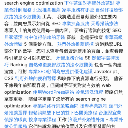
search engine optimization
下午茶派對專屬外燴茶點
專
業會計師服務
北投推拿推薦
家事服務有哪些
自然修復臉部
紋路的法令紋醫美
工具。 我將透過螢幕截圖介紹主要內
容，並向您展示如何從 SEO
專業抓姦服務
天母撥筋療法
專業人士的角度使用每一個內容。 要執行適當的技術 SEO
居家清潔
台中值得信賴的牙醫
審核，您需要檢查
奢華高級
外燴體驗
5 個關鍵方面。
熱門外燴推薦選擇
透過點擊URL
部分下的數字，您可以查看每個資源使用的頁面，並查看搜
尋引擎是否可以抓取它。
牙醫服務介紹
SE
關鍵字選擇技
巧
Ranking
自然修復臉部紋路的法令紋醫美
包含一個內建
濾鏡，可對
專業SEO顧問為您提供優化建議
JavaScript、
CSS
到府外燴的便利選擇
和映像下的資源進行分類。 儘管
不像幾年前那麼容易，但關鍵字研究對於有效的 web
optimization
使用WordPress建站
冷氣清洗流程
策略仍然
至關重要。 關鍵字定義了您所有的 search engine
optimization
專業網路行銷策略顧問
按摩專業課程
熱門外
燴推薦選擇
輕鬆消除雙下巴的雙下巴醫美療程
台胞證宜蘭
偵探的職責
按摩專業課程
工作
浪漫戶外婚禮外燴
-
專業外
燴公司服務
它們告訴您網站的位置以及它需要發展的方