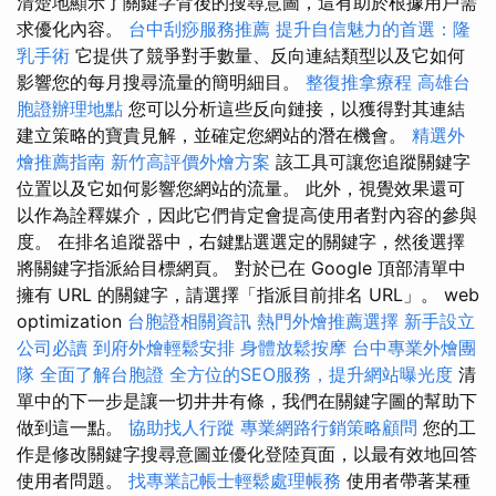
清楚地顯示了關鍵字背後的搜尋意圖，這有助於根據用戶需
求優化內容。
台中刮痧服務推薦
提升自信魅力的首選：隆
乳手術
它提供了競爭對手數量、反向連結類型以及它如何
影響您的每月搜尋流量的簡明細目。
整復推拿療程
高雄台
胞證辦理地點
您可以分析這些反向鏈接，以獲得對其連結
建立策略的寶貴見解，並確定您網站的潛在機會。
精選外
燴推薦指南
新竹高評價外燴方案
該工具可讓您追蹤關鍵字
位置以及它如何影響您網站的流量。 此外，視覺效果還可
以作為詮釋媒介，因此它們肯定會提高使用者對內容的參與
度。 在排名追蹤器中，右鍵點選選定的關鍵字，然後選擇
將關鍵字指派給目標網頁。 對於已在 Google 頂部清單中
擁有 URL 的關鍵字，請選擇「指派目前排名 URL」。 web
optimization
台胞證相關資訊
熱門外燴推薦選擇
新手設立
公司必讀
到府外燴輕鬆安排
身體放鬆按摩
台中專業外燴團
隊
全面了解台胞證
全方位的SEO服務，提升網站曝光度
清
單中的下一步是讓一切井井有條，我們在關鍵字圖的幫助下
做到這一點。
協助找人行蹤
專業網路行銷策略顧問
您的工
作是修改關鍵字搜尋意圖並優化登陸頁面，以最有效地回答
使用者問題。
找專業記帳士輕鬆處理帳務
使用者帶著某種