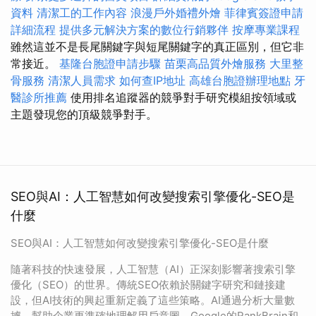
資料
清潔工的工作內容
浪漫戶外婚禮外燴
菲律賓簽證申請
詳細流程
提供多元解決方案的數位行銷夥伴
按摩專業課程
雖然這並不是長尾關鍵字與短尾關鍵字的真正區別，但它非
常接近。
基隆台胞證申請步驟
苗栗高品質外燴服務
大里整
骨服務
清潔人員需求
如何查IP地址
高雄台胞證辦理地點
牙
醫診所推薦
使用排名追蹤器的競爭對手研究模組按領域或
主題發現您的頂級競爭對手。
SEO與AI：人工智慧如何改變搜索引擎優化-SEO是
什麼
SEO與AI：人工智慧如何改變搜索引擎優化-SEO是什麼
隨著科技的快速發展，人工智慧（AI）正深刻影響著搜索引擎
優化（SEO）的世界。傳統SEO依賴於關鍵字研究和鏈接建
設，但AI技術的興起重新定義了這些策略。AI通過分析大量數
據，幫助企業更準確地理解用戶意圖。Google的RankBrain和