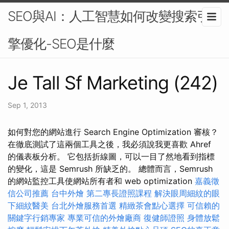
SEO與AI：人工智慧如何改變搜索引
擎優化-SEO是什麼
Je Tall Sf Marketing (242)
Sep 1, 2013
如何對您的網站進行 Search Engine Optimization 審核？
在徹底測試了這兩個工具之後，我必須說我更喜歡 Ahref
的儀表板分析。 它包括折線圖，可以一目了然地看到指標
的變化，這是 Semrush 所缺乏的。 總體而言，Semrush
的網站監控工具使網站所有者和 web optimization
嘉義徵
信公司推薦
台中外燴
第二專長證照課程
解決眼周細紋的眼
下細紋醫美
台北外燴服務首選
精緻茶會點心選擇
可信賴的
關鍵字行銷專家
專業可信的外燴廠商
復健師證照
身體放鬆