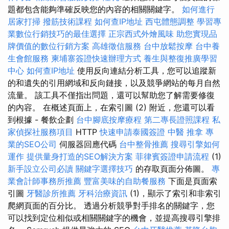
題都包含能夠準確反映您的內容的相關關鍵字。
如何進行
居家打掃
撥筋技術課程
如何查IP地址
西屯體態調整
學習專
業數位行銷技巧的最佳選擇
正宗西式外燴風味
助您實現品
牌價值的數位行銷方案
高雄徵信服務
台中放鬆按摩
台中養
生會館服務
柬埔寨簽證快速辦理方式
養生與整復推廣學習
中心
如何查IP地址
使用反向連結分析工具，您可以追蹤新
的和遺失的引用網域和反向鏈接，以及競爭網站的每月自然
流量。 該工具不僅指出問題，還可以幫助您了解需要修復
的內容。 在概述頁面上，在索引圖 (2) 附近，您還可以看
到根據 - 餐飲企劃
台中腳底按摩療程
第二專長證照課程
私
家偵探社服務項目
HTTP
快速申請泰國簽證
中醫 推拿
專
業的SEO公司
伺服器回應代碼
台中整骨推薦
搜尋引擎如何
運作
提供量身打造的SEO解決方案
菲律賓簽證申請流程
(1)
新手設立公司必讀
關鍵字選擇技巧
的存取頁面分佈圖。
專
業會計師事務所推薦
豐富美味的自助餐服務
下面是頁面索
引圖
牙醫診所推薦
牙科治療資訊
(1)，顯示了索引和非索引
爬網頁面的百分比。 透過分析競爭對手排名的關鍵字，您
可以找到定位相似或相關關鍵字的機會，並提高搜尋引擎排