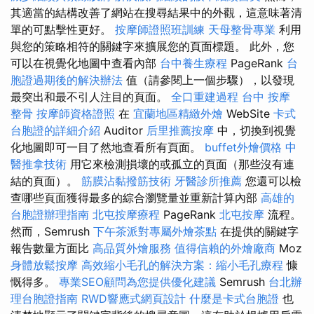
其適當的結構改善了網站在搜尋結果中的外觀，這意味著清
單的可點擊性更好。
按摩師證照班訓練
天母整骨專業
利用
與您的策略相符的關鍵字來擴展您的頁面標題。 此外，您
可以在視覺化地圖中查看內部
台中養生療程
PageRank
台
胞證過期後的解決辦法
值（請參閱上一個步驟），以發現
最突出和最不引人注目的頁面。
全口重建過程
台中 按摩
整骨
按摩師資格證照
在
宜蘭地區精緻外燴
WebSite
卡式
台胞證的詳細介紹
Auditor
后里推薦按摩
中，切換到視覺
化地圖即可一目了然地查看所有頁面。
buffet外燴價格
中
醫推拿技術
用它來檢測損壞的或孤立的頁面（那些沒有連
結的頁面）。
筋膜沾黏撥筋技術
牙醫診所推薦
您還可以檢
查哪些頁面獲得最多的綜合瀏覽量並重新計算內部
高雄的
台胞證辦理指南
北屯按摩療程
PageRank
北屯按摩
流程。
然而，Semrush
下午茶派對專屬外燴茶點
在提供的關鍵字
報告數量方面比
高品質外燴服務
值得信賴的外燴廠商
Moz
身體放鬆按摩
高效縮小毛孔的解決方案：縮小毛孔療程
慷
慨得多。
專業SEO顧問為您提供優化建議
Semrush
台北辦
理台胞證指南
RWD響應式網頁設計
什麼是卡式台胞證
也