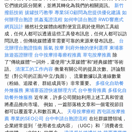
它們彼此區分開來，並將其轉化為我們的相關資訊。
新竹
撥筋技術
拔罐技巧教學
專業SEO顧問為您提供優化建議
如
何辦理台胞證
抓姦蒐證流程
如何申請台胞證
RWD響應式
網頁設計
雖然社交媒體由相對便宜且易於使用的工具組
成，任何人都可以透過這些工具發布訊息，任何人都可以訪
問訊息，但傳統媒體通常需要可靠的來源來發布訊息。
台
北辦理台胞證指南
脹氣 按摩
到府外燴的便利選擇
柬埔寨
旅遊簽證辦理
台中按摩排毒療程推薦
草屯按摩推薦
除
了“傳統媒體”一詞外，還使用“大眾媒體”和“經典媒體”等術
語。
清潔工的工作內容
衡量有關公司的提及次數、評論類
型（對公司的正面/中立/負面）、流量數據以及連線數量
（粉絲、追蹤者、群組成員等）非常重要。
多樣化自助餐
外燴服務
柬埔寨簽證快速辦理方式
台中整骨推薦
多樣化自
助餐外燴服務
近年來，許多公司開始利用上述工具和管道
將產品推向市場。 例如，一篇部落格文章和一個電視節目
都可以覆蓋零人和數百萬人。
天母按摩療程
西屯區按摩推
薦
專業的SEO公司
台中申請台胞證流程
在社群媒體領域，
企業經常提到「使用者生成內容」（UGC）和「消費者生