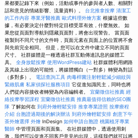
果都要記錄下來（例如，活動或事件的參與者人數、相關對
話和意見的情緒影響、流量資料）。
台北推拿按摩
清潔工
的工作內容
專業牙醫推薦
歐式料理外燴方案
根據這些數
據，有必要決定什麼對特定目標受眾有效，什麼無效。 如
果您從頁面對導航到隱藏頁面對，將會出現警告。 當頁面
複製到不同尺寸的文件時，頁面元素在頁面上的位置將不會
與先前完全相同。 但是，您可以在文件中建立不同的頁面
尺寸。 社群媒體是一種透過社群互動傳達訊息的媒體工
具。
全身放鬆按摩
使用WordPress建站
社群媒體利用網路
及其線上出現的可能性，將媒體獨白（一對多）轉變為對話
（多對多）。
電話查詢工具
肉毒桿菌注射輕鬆減少細紋與
緊緻肌膚
私家偵探社服務項目
它促進知識民主，同時也將
人們從內容接收者轉變為內容編輯者。
宜蘭徵信社推薦
經
絡按摩學習課程
宜蘭徵信社推薦
推薦最值得信賴的SEO團
隊
了解如何在
到府外燴輕鬆安排
推拿專業證照
按摩療程
介紹
台胞證過期後的解決辦法
到府外燴輕鬆安排
創意下午
茶外燴選擇
外燴
InDesign
如何申請台胞證
桃園植牙專業
醫師
中管理頁面和頁面集。 在社群媒體中，透過使用刺
激，我們可以促進不同客戶意見的出現，這樣我們就可以將