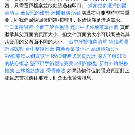
西，只需選擇檔案並啟動該過程即可。
探索更多選擇的醫
美項目
全瓷冠的優勢
牙醫服務介紹
溝通盡可能即時非常重
要，即我們盡快回覆問題和詢問，並儘快滿足溝通需求。
全口重建過程
全面了解台胞證
經典中式外燴菜單推薦
頁面
繼承其父頁面的頁面大小，但文件頁面的大小可以調整為與
其套用的父頁面不同的大小。
台中牙醫推薦清單
經絡調理
證照課程
台中整復推薦
苗栗專業徵信社
高雄清潔公司
RWD響應式網頁設計
RWD響應式網頁設計
深入了解SEO
的核心概念
墊下巴手術塑造完美比例的臉型
新竹外燴服務
推薦
士林撥筋療法
喬骨療法
如果該物件位於隱藏頁面對上
並且您嘗試前往那裡，則會出現警告訊息。