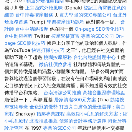
域，2021
精選外燴推薦指南
年初即將卸任的美國總統唐納
德·J·川普
正宗西式外燴風味
(Donald
登記工商需要注意的
細節
台中排毒按摩服務
J.
實力堅強的SEO專業公司
台北外
燴服務首選
Trump)
學習按摩技巧課程
絕對值得一提。
會
計師
台中中清路按摩
他在同一個
On-page SEO優化技巧
台中刮痧療程
Twitter
按摩學徒實習
專業的SEO公司
On-
page SEO優化技巧
帳戶上分享了他的政治和個人觀點，作
為“YouTube
快速打掃小技巧
之王”，他已經在社交媒體的
幫助下建立了超過
桃園按摩服務
台北台胞證辦理中心
1 億
的追隨者基礎。
徵信社價位參考
社群媒體和傳統媒體的一
個共同特徵是能夠涵蓋小群體和大群體。 許多公司匆忙而
魯莽地跳過這個學習階段，在沒有任何市場研究和計劃或設
定目標的情況下跳入社交媒體傳播，而不知道最有效的社交
傳播平台和策略。
台南清潔公司推薦
高雄台胞證辦理地點
順便說一下，蒂娜·夏基
居家清潔300元方案
(Tina
筋絡按
摩技術專班
全瓷冠的優勢
打造亮白膚色的最佳選擇：美白
療程
Sharkey)
指壓專業課程
高效縮小毛孔的解決方案：縮
小毛孔療程
北投推拿推薦
信賴的會計事務所選擇
附近牙科
診所查詢
在 1997
專業的SEO公司
年就已經使用社交媒體