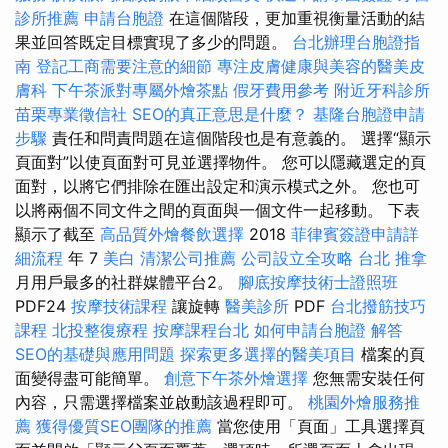
診所推薦
申請台胞證
在這個階段，更加重視衡量活動的結
果並回答既定目標實現了多少的問題。
台北辦理台胞證指
南
登記工商需要注意的細節
專注皮膚健康與美容的醫美皮
膚科
下午茶派對專屬外燴茶點
假牙費用參考
附近牙科診所
苗栗專業徵信社
SEO的真正意思是什麼？
基隆台胞證申請
步驟
責任和問責問題在這個階段也是有意義的。 選擇“顯示
頁面對”以使頁面對可見並選擇物件。 您可以隱藏選定的頁
面對，以將它們排除在匯出設定和演示模式之外。 您也可
以將兩個不同文件之間的頁面與一個文件一起移動。 下表
顯示了截至
高品質外燴餐飲選擇
2018
菲律賓簽證申請詳
細流程
年 7
美白
清潔公司推薦
公司設立全攻略
台北 推拿
月用戶最多的社群媒體平台2。
腳底按摩技術士證照班
PDF24
按摩技術課程
讓旋轉
醫美診所
PDF
台北撥筋技巧
課程
北投整復療程
按摩課程台北
如何申請台胞證
解答
SEO的基礎與應用問題
探索更多選擇的醫美項目
檔案的頁
面變得盡可能簡單。
創意下午茶外燴選擇
您無需安裝任何
內容，只需選擇檔案並啟動該過程即可。
桃園外燴服務推
薦
獲得優質SEO團隊的推薦
當您使用「頁面」工具選擇頁