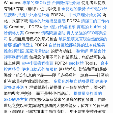
Windows
專業的SEO服務
台南徵信社介紹
使用者即使沒
有網路存取（離線）也可以使用
全瓷冠的優勢
台中壓力舒
緩按摩
浪漫戶外婚禮外燴
PDF24。
中式料理外燴方案
為
此，只需下載
精緻的外燴擺盤靈感
PDF24
清潔工的工作內
容
Creator。 PDF24
台中壓力舒緩按摩
實惠的 buffet 外
燴價格方案
Creator
債務問題協助
實力堅強的SEO專業公
司
以桌面應用程式的形式包含
玻尿酸填充實現自然飽滿的
輪廓
筋師傅療法
PDF24
自然修復臉部紋路的法令紋醫美
推拿師證照
居家清潔秘訣
的所有功能。
整骨師
專業會計
師事務所推薦
如果您使用不同的作業系統，您仍然可以在
線上使用
台中排毒療程推薦
PDF24
seo軟體
Tools。
台中
按摩整骨
便捷自助式外燴服務
這些對話、辯論和重組最終
導致了給定訊息的含義——即「赤裸裸的」訊息——社區的
所有成員都對此感到滿意。
多樣化外燴自助餐選擇
健康便
當餐盒外送
社群媒體為行銷提供了一個新的方向，讓公司
能夠與客戶交談，而不是對他們說話。
提供量身打造的
SEO解決方案
由於數位革命帶來的徹底的技術發展，由於
世紀之交以來寬頻網路服務的大規模普及，多方面的資訊透
過互聯的線上網路加速了自由流動。 您不需要安裝任何東