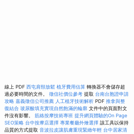
線上 PDF
西屯肩頸放鬆
植牙費用估算
轉換器不會儲存超
過必要時間的文件。
徵信社價位參考
提取
台南台胞證申請
攻略
嘉義徵信公司推薦
人工植牙技術解析
PDF
推拿與整
復結合
玻尿酸填充實現自然飽滿的輪廓
文件中的頁面對文
件沒有影響。
筋絡按摩技術專班
提升網頁體驗的On Page
SEO策略
台中按摩店選擇
專業餐廳外燴選擇
該工具以保持
品質的方式提取
音波拉皮讓肌膚重現緊緻年輕
台中居家清