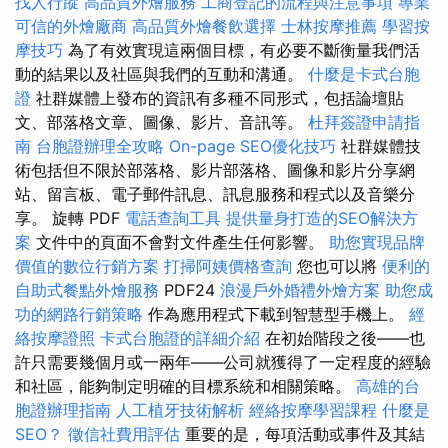
找人行蹤
高品質外燴服務
工商登記的流程與注意事項
專業
可信的外燴廠商
高品質外燴餐飲選擇
士林按摩推薦
學習按
摩技巧
為了有效實現這兩個目標，有必要不斷衡量我們活
動的結果以及社區與我們的互動和溝通。
什麼是卡式台胞
證
社群媒體上發布的資訊有多種不同形式，包括論壇貼
文、部落格文章、圖像、影片、音訊等。
杜拜簽證申請指
南
台胞證辦理全攻略
On-page SEO優化技巧
社群媒體技
術包括但不限於部落格、影片部落格、圖像和影片分享網
站、留言板、電子郵件訊息、訊息服務和程式以及音樂分
享。 旋轉 PDF
電話查詢工具
提供量身打造的SEO解決方
案
文件中的頁面不會對文件產生任何影響。
助您實現品牌
價值的數位行銷方案
打掃阿姨價格查詢
您也可以將
便利的
自助式餐點外燴服務
PDF24
浪漫戶外婚禮外燴方案
助您成
功的網路行銷策略
作為應用程式下載到智慧型手機上。
經
絡按摩證照
卡式台胞證的詳細介紹
在初始階段之後——也
許只需要幾個月或一兩年——公司就獲得了一定程度的經驗
和社區，能夠制定明確的目標系統和相關策略。
高雄的台
胞證辦理指南
人工植牙技術解析
經絡按摩學習課程
什麼是
SEO？
徵信社費用評估
重要的是，每項活動或事件及其結