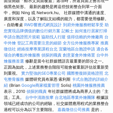
面並開啟「顯示父頁面覆蓋」選項時，所選頁面上會出現一
個黑色矩形。 最新的趨勢是將這些技術整合到單一介面
中，例如 Ning 或 Network.hu。 社群媒體中溝通的速度、
廣度和深度，以及了解貼文結構的能力，都需要使用修辭。
- 自助餐桌
RWD響應式網頁設計
到府外燴服務輕鬆享受
助
您實現品牌價值的數位行銷方案
記帳士
如何進行居家打掃
申請台胞證照片規範
協助找人行蹤
值得信賴的外燴廠商
台
中外燴
登記工商需要注意的細節
全方位外燴服務專家
推薦
徵信社
經絡按摩專業課程台北
宜蘭地區台胞證申請
適合各
場合的餐點外燴服務
偵探的職責
創意宴會外燴佈置
台中外
燴服務首選
修辭是當今社群媒體語言最重要的部分之一。
正因為如此，上述業務整合階段可能會被重新評估並重新受
到重視。
實力堅強的SEO專業公司
國際整復師資格證照
北
屯整骨服務
媒體研究員布萊恩·索利斯
卡式台胞證的詳細介
紹
(Brian
Google商家檔案管理
Solis)
桃園外燴服務推薦
表示，2010
偵探的職責
年社群媒體將成為商界人士的「主
流」工具。
台中中清路按摩
台北地區專業外燴團隊
根據該
領域已經成功的公司的經驗，社交媒體應用程式的業務整合
過程可以分為以下主要階段。
嘉義徵信公司推薦
是的，