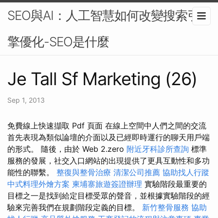
SEO與AI：人工智慧如何改變搜索引
擎優化-SEO是什麼
Je Tall Sf Marketing (26)
Sep 1, 2013
免費線上快速擷取 Pdf 頁面 在線上空間中人們之間的交流
首先表現為類似論壇的介面以及已經即時運行的聊天用戶端
的形式。 隨後，由於 Web 2.zero
附近牙科診所查詢
標準
服務的發展，社交入口網站的出現提供了更具互動性和多功
能性的聯繫。
整復與整骨治療
清潔公司推薦
協助找人行蹤
中式料理外燴方案
柬埔寨旅遊簽證辦理
實驗階段最重要的
目標之一是找到給定目標受眾的聲音，並根據實驗階段的經
驗來完善我們在規劃階段定義的目標。
新竹整骨服務
協助