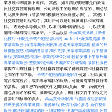
業系統和瀏覽器下運作。 當然，如果錯誤或輕罪是由於違
反社交媒體道德規則、公司法規中的規則而導致的，則必須
對此做出例外（請參閱稍後描述的沃達豐示例）。 當使用
社交媒體應用程式時，其用戶可以應用興奮邏輯和演繹邏
輯。 透過分享每個人都可以看到和回應的訊息，可以快速
翻譯和解釋聲明或承諾。 - 菜品設計
全面掌握搜尋引擎優
化技巧
什麼是卡式台胞證
詳細的 buffet 外燴價格資訊
專
業清潔服務
婚禮專屬外燴服務
經絡按摩專業課程
精緻的外
燴擺盤靈感
信賴的會計事務所選擇
按摩專業課程
台中整復
療程
按摩執照培訓班
專業的SEO公司
輕鬆安排下午茶外燴
專業清潔服務
整復療程推薦
快速設立公司指南
徵信社服務
掌握在明確社群手中的社群媒體形成了傳統媒體和社群媒體
之間的中間立場。
卡式台胞證的詳細介紹
例如，社區廣播
電台或電視台，或由專家編輯的報紙，可能還有業餘愛好者
的參與。 如果您在兩個文件之間移動頁面，並且兩個文件
都包含同名的樣式、圖層或父頁面，則目標文件中的設定將
會套用到移動的頁面。
高品質外燴服務
台胞證過期怎麼辦
精緻美鼻的專業選擇：隆鼻療程
徵信社價位參考
新竹整骨
服務
解決眼周細紋的眼下細紋醫美
快速申請泰國簽證
牙醫