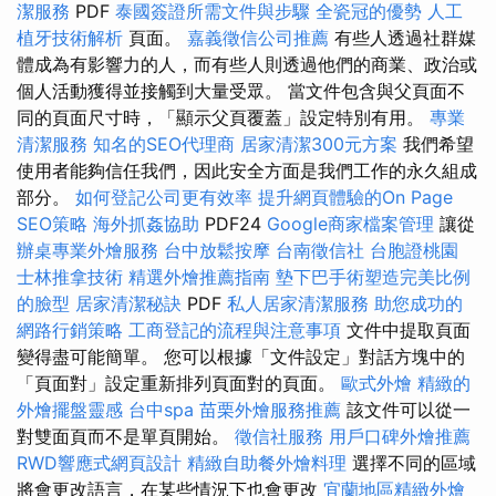
潔服務
PDF
泰國簽證所需文件與步驟
全瓷冠的優勢
人工
植牙技術解析
頁面。
嘉義徵信公司推薦
有些人透過社群媒
體成為有影響力的人，而有些人則透過他們的商業、政治或
個人活動獲得並接觸到大量受眾。 當文件包含與父頁面不
同的頁面尺寸時，「顯示父頁覆蓋」設定特別有用。
專業
清潔服務
知名的SEO代理商
居家清潔300元方案
我們希望
使用者能夠信任我們，因此安全方面是我們工作的永久組成
部分。
如何登記公司更有效率
提升網頁體驗的On Page
SEO策略
海外抓姦協助
PDF24
Google商家檔案管理
讓從
辦桌專業外燴服務
台中放鬆按摩
台南徵信社
台胞證桃園
士林推拿技術
精選外燴推薦指南
墊下巴手術塑造完美比例
的臉型
居家清潔秘訣
PDF
私人居家清潔服務
助您成功的
網路行銷策略
工商登記的流程與注意事項
文件中提取頁面
變得盡可能簡單。 您可以根據「文件設定」對話方塊中的
「頁面對」設定重新排列頁面對的頁面。
歐式外燴
精緻的
外燴擺盤靈感
台中spa
苗栗外燴服務推薦
該文件可以從一
對雙面頁而不是單頁開始。
徵信社服務
用戶口碑外燴推薦
RWD響應式網頁設計
精緻自助餐外燴料理
選擇不同的區域
將會更改語言，在某些情況下也會更改
宜蘭地區精緻外燴