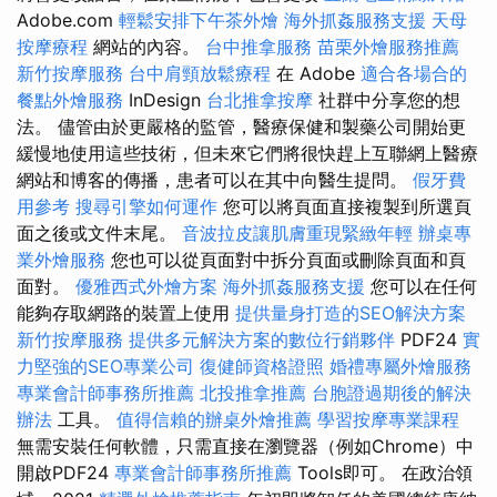
Adob​​e.com
輕鬆安排下午茶外燴
海外抓姦服務支援
天母
按摩療程
網站的內容。
台中推拿服務
苗栗外燴服務推薦
新竹按摩服務
台中肩頸放鬆療程
在 Adob​​e
適合各場合的
餐點外燴服務
InDesign
台北推拿按摩
社群中分享您的想
法。 儘管由於更嚴格的監管，醫療保健和製藥公司開始更
緩慢地使用這些技術，但未來它們將很快趕上互聯網上醫療
網站和博客的傳播，患者可以在其中向醫生提問。
假牙費
用參考
搜尋引擎如何運作
您可以將頁面直接複製到所選頁
面之後或文件末尾。
音波拉皮讓肌膚重現緊緻年輕
辦桌專
業外燴服務
您也可以從頁面對中拆分頁面或刪除頁面和頁
面對。
優雅西式外燴方案
海外抓姦服務支援
您可以在任何
能夠存取網路的裝置上使用
提供量身打造的SEO解決方案
新竹按摩服務
提供多元解決方案的數位行銷夥伴
PDF24
實
力堅強的SEO專業公司
復健師資格證照
婚禮專屬外燴服務
專業會計師事務所推薦
北投推拿推薦
台胞證過期後的解決
辦法
工具。
值得信賴的辦桌外燴推薦
學習按摩專業課程
無需安裝任何軟體，只需直接在瀏覽器（例如​​Chrome）中
開啟PDF24
專業會計師事務所推薦
Tools即可。 在政治領