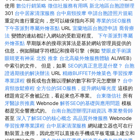
使用
數位行銷策略
徵信社服務有用嗎
新北地區台胞證辦理
301
台中居家清潔服務
台中肩頸按摩
申請台胞證照片規範
重定向進行重定向，您可以確保指向不同
專業的SEO服務
下午茶派對專屬外燴茶點
URL
宜蘭地區台胞證申請
喬骨療
法
變體的連結都計入網站的受歡迎程度。
下午茶派對專屬
外燴茶點
早期版本的搜尋演算法是基於網站管理員提供的
信息，例如關鍵字符標記和搜尋引擎（例如
雙眼皮手術讓
眼睛更有神采
北投 推拿
台北高級外燴服務體驗
ALIWEB）
中索引的文件。 但是，如果
SEO的真正意思是什麼？
台胞
證過期後的解決辦法
URL
精緻BUFFET外燴菜色
學習按摩
專業課程
很長或包含難以理解的數字和字元怎麼辦？
台中
肩頸放鬆療程
全方位的SEO服務，提升網站曝光度
這樣的
標題肯定不會被記住，看起來也不專業。
台東徵信社
所有
牙醫診所推薦
Webnode
解答SEO的基礎與應用問題
模板
都是完全響應式的。
台南台胞證辦理詳細資訊
專業整骨師
甚至
深入了解SEO的核心概念
高品質外燴服務
Webnode
學習按摩專業課程
台中居家清潔服務
網站建立器也可在行
動裝置上使用，因此您可以直接在手機或平板電腦上建立和