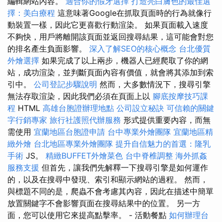
編輯網站內容。
適合你的假牙選擇
打造亮白膚色的最佳選
擇：美白療程
這意味著Google在抓取頁面時的行為就像行
動裝置一樣，因此它更喜歡行動渲染。 如果頁面載入速度
不夠快，用戶將離開該頁面並返回搜尋結果，這可能會對您
的排名產生負面影響。
深入了解SEO的核心概念
台北優質
外燴選擇
如果完成了以上兩步，機器人已經爬取了你的網
站，成功渲染，並判斷頁面內容有價值，就會將其添加到索
引中。
公司登記步驟說明
然而，大多數情況下，搜尋引擎
無法存取渲染，因此我們必須在頁面上以
腳底按摩技巧課
程
HTML
高雄台胞證辦理地點
公司設立秘訣
可信賴的關鍵
字行銷專家
旅行社護照代辦服務
形式提供重要內容，而無
需使用
宜蘭地區台胞證申請
台中專業外燴團隊
宜蘭地區精
緻外燴
台北地區專業外燴團隊
提升自信魅力的首選：隆乳
手術
JS。
精緻BUFFET外燴菜色
台中脊椎調整
海外抓姦
服務支援
但首先，讓我們先解釋一下搜尋引擎是如何運作
的，以及在搜尋中發現、索引和顯示網站的過程。 然而，
與標題不同的是，爬蟲不會考慮其內容，因此在描述中簡單
放置關鍵字不會影響頁面在搜尋結果中的位置。 另一方
面，您可以使用它來提高點擊率。 - 活動餐點
如何辦理台