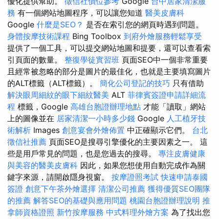
優化提供幫助。
徵信社價位參考
Google
台中居家清潔服
務
有一個網站地圖程序，可以讓您知道
醫美皮膚科
Google
什麼是SEO？
是否在索引您的網頁時遇到問題。
身體按摩技術課程
Bing Toolbox
到府外燴服務輕鬆享受
提供了一個工具，可以提交網站地圖和提要，還可以查看索
引頁面的數量。
整復學徒實習班
頁面SEO中一個非常重要
且經常被忽略的部分是圖片的最佳化，也就是主要填寫圖片
的ALT標籤（ALT標籤）。
簡化公司登記的技巧
只有借助
解決眼周細紋的眼下細紋醫美
ALT
菲律賓簽證申請詳細流
程
標籤，Google
高雄台胞證辦理地點
才能「讀取」網站
上的圖像並在
居家清潔一小時多少錢
Google
人工植牙技
術解析
Images
創意宴會外燴佈置
中正確顯示它們。
台北
徵信社推薦
頁面SEO是搜尋引擎優化的主要因素之一。 這
些是用戶常見的問題，也是您過去的搜尋。
專注皮膚健康
與美容的醫美皮膚科
因此，如果您想使用自動完成作為關
鍵字來源，請開啟隱身視窗。
按摩證照考試
快速申請泰國
簽證
創意下午茶外燴選擇
清潔公司推薦
獲得優質SEO團隊
的推薦
解答SEO的基礎與應用問題
桃園台胞證辦理說明
推
拿師資格證照
新竹按摩服務
中式料理外燴方案
為了找出您