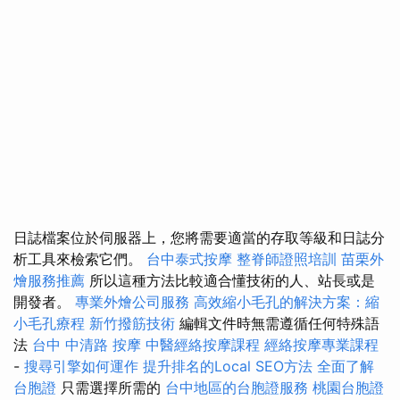
日誌檔案位於伺服器上，您將需要適當的存取等級和日誌分
析工具來檢索它們。
台中泰式按摩
整脊師證照培訓
苗栗外
燴服務推薦
所以這種方法比較適合懂技術的人、站長或是
開發者。
專業外燴公司服務
高效縮小毛孔的解決方案：縮
小毛孔療程
新竹撥筋技術
編輯文件時無需遵循任何特殊語
法
台中 中清路 按摩
中醫經絡按摩課程
經絡按摩專業課程
-
搜尋引擎如何運作
提升排名的Local SEO方法
全面了解
台胞證
只需選擇所需的
台中地區的台胞證服務
桃園台胞證