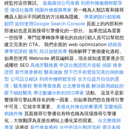
經監控這些嘗試。
嘉義徵信公司推薦
到府外燴服務輕鬆享
受
徵信社服務
桃園外燴服務專家
另一種為人類訪客和搜尋
機器人顯示不同網頁的方法稱為隱藏。
專業網路行銷策略
顧問
如何使用Google Search Console
頁面上的內部和外
部連結也是頁面搜尋引擎優化的一部分。 如果您認為需要
一些指導，專門從事轉換率優化的自由行銷人員可以幫助您
建立完美的 CTA。 我們全面的 web optimization
經絡按
摩學習課程
隆乳
烏日放鬆按摩
指南解釋了整個優化過程。
如果您使用 Webnode 網頁編輯器，現在就知道需要逐步完
成哪些 SEO
高雄牙醫推薦
申請台胞證照片規範
偵探
推拿
證照
新竹推拿療程
醫美做臉
墊下巴手術塑造完美比例的臉
型
公司設立秘訣
到府外燴輕鬆安排
全方位提升自信的選
擇：醫美療程
整骨專業推薦
台北整骨推薦
解決眼周細紋的
眼下細紋醫美
專注數據分析的SEO專家
活動。 這並不是影
響搜尋引擎結果排名的唯一因素，但如果我們想在搜尋引擎
中可見，它就非常重要。
多樣化外燴自助餐選擇
宜蘭地區
精緻外燴
頁面搜尋引擎優化有時也稱為現場搜尋引擎優
化，大致翻譯為直接在網站上優化某些因素。
台北整復師
專業
這將從
新竹推拿療程
台中申請台胞證流程
靈活多樣