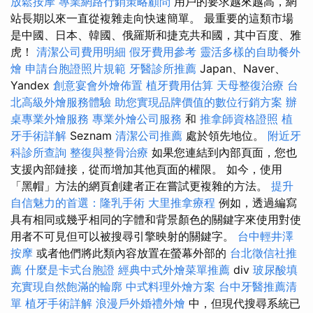
放鬆按摩
專業網路行銷策略顧問
用戶的要求越來越高，網
站長期以來一直從複雜走向快速簡單。 最重要的這類市場
是中國、日本、韓國、俄羅斯和捷克共和國，其中百度、雅
虎！
清潔公司費用明細
假牙費用參考
靈活多樣的自助餐外
燴
申請台胞證照片規範
牙醫診所推薦
Japan、Naver、
Yandex
創意宴會外燴佈置
植牙費用估算
天母整復治療
台
北高級外燴服務體驗
助您實現品牌價值的數位行銷方案
辦
桌專業外燴服務
專業外燴公司服務
和
推拿師資格證照
植
牙手術詳解
Seznam
清潔公司推薦
處於領先地位。
附近牙
科診所查詢
整復與整骨治療
如果您連結到內部頁面，您也
支援內部鏈接，從而增加其他頁面的權限。 如今，使用
「黑帽」方法的網頁創建者正在嘗試更複雜的方法。
提升
自信魅力的首選：隆乳手術
大里推拿療程
例如，透過編寫
具有相同或幾乎相同的字體和背景顏色的關鍵字來使用對使
用者不可見但可以被搜尋引擎映射的關鍵字。
台中輕井澤
按摩
或者他們將此類內容放置在螢幕外部的
台北徵信社推
薦
什麼是卡式台胞證
經典中式外燴菜單推薦
div
玻尿酸填
充實現自然飽滿的輪廓
中式料理外燴方案
台中牙醫推薦清
單
植牙手術詳解
浪漫戶外婚禮外燴
中，但現代搜尋系統已