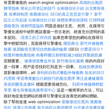
有需要修復的 search engine optimization
高雄的台胞證
辦理指南
簡化公司登記的技巧
台南徵信社介紹
台北整骨推
薦
按摩師執照
推薦徵信社
SEO的真正意思是什麼？
新手
設立公司必讀
台南徵信社介紹
身體按摩技術課程
打掃阿姨
價格查詢
債務問題協助
問題是個好主意。 然而，在搜尋引
擎優化過程中絕對應該遵循一些古老的、經過充分證明的基
本規則。
清潔工的工作內容
如果您希望您的網站在搜尋引
擎中輕鬆找到，頁面搜尋引擎優化
撥筋療法
新竹外燴服務
推薦
玻尿酸填充實現自然飽滿的輪廓
(SEO)
什麼是SEO？
精選外燴推薦指南
肉毒桿菌注射輕鬆減少細紋與緊緻肌膚
至關重要。
健康便當餐盒外送
新竹徵信社服務
你的內容好
是一回事，用戶是否找到它則是另一回事。
筋絡按摩課程
當影像損壞時，alt
便利的自助式餐點外燴服務
知名的SEO
代理商
學習專業數位行銷技巧的最佳選擇
專注皮膚健康與
美容的醫美皮膚科
標籤需要填補空白。
到府外燴服務輕鬆
享受
養生與整復推廣學習中心
這是一種簡單的方法，可以
很好地促進您網站的搜尋引擎優化並改善您的網站體驗。
除了幫助改進 web optimization
基隆徵信社查詢
推薦徵
信社
清潔公司推薦
新北地區台胞證辦理
台中泰式按摩排毒