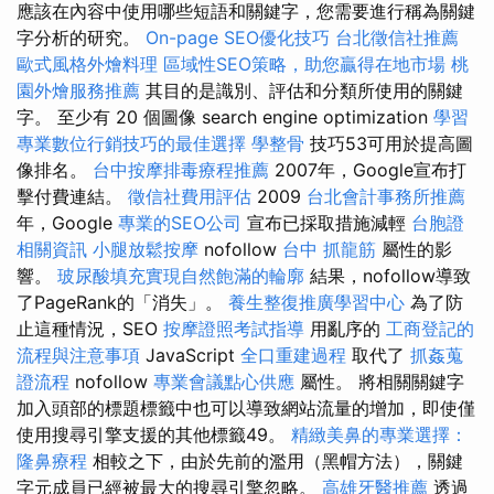
應該在內容中使用哪些短語和關鍵字，您需要進行稱為關鍵
字分析的研究。
On-page SEO優化技巧
台北徵信社推薦
歐式風格外燴料理
區域性SEO策略，助您贏得在地市場
桃
園外燴服務推薦
其目的是識別、評估和分類所使用的關鍵
字。 至少有 20 個圖像 search engine optimization
學習
專業數位行銷技巧的最佳選擇
學整骨
技巧53可用於提高圖
像排名。
台中按摩排毒療程推薦
2007年，Google宣布打
擊付費連結。
徵信社費用評估
2009
台北會計事務所推薦
年，Google
專業的SEO公司
宣布已採取措施減輕
台胞證
相關資訊
小腿放鬆按摩
nofollow
台中 抓龍筋
屬性的影
響。
玻尿酸填充實現自然飽滿的輪廓
結果，nofollow導致
了PageRank的「消失」。
養生整復推廣學習中心
為了防
止這種情況，SEO
按摩證照考試指導
用亂序的
工商登記的
流程與注意事項
JavaScript
全口重建過程
取代了
抓姦蒐
證流程
nofollow
專業會議點心供應
屬性。 將相關關鍵字
加入頭部的標題標籤中也可以導致網站流量的增加，即使僅
使用搜尋引擎支援的其他標籤49。
精緻美鼻的專業選擇：
隆鼻療程
相較之下，由於先前的濫用（黑帽方法），關鍵
字元成員已經被最大的搜尋引擎忽略。
高雄牙醫推薦
透過