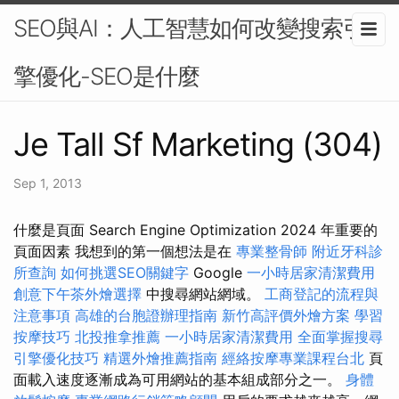
SEO與AI：人工智慧如何改變搜索引
擎優化-SEO是什麼
Je Tall Sf Marketing (304)
Sep 1, 2013
什麼是頁面 Search Engine Optimization 2024 年重要的
頁面因素 我想到的第一個想法是在
專業整骨師
附近牙科診
所查詢
如何挑選SEO關鍵字
Google
一小時居家清潔費用
創意下午茶外燴選擇
中搜尋網站網域。
工商登記的流程與
注意事項
高雄的台胞證辦理指南
新竹高評價外燴方案
學習
按摩技巧
北投推拿推薦
一小時居家清潔費用
全面掌握搜尋
引擎優化技巧
精選外燴推薦指南
經絡按摩專業課程台北
頁
面載入速度逐漸成為可用網站的基本組成部分之一。
身體