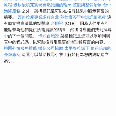
療程
玻尿酸填充實現自然飽滿的輪廓
整復與整骨治療
台中
泡腳服務
之外，架構標記還可以在搜尋結果中顯示豐富的
摘要。
經絡按摩專業課程台北
菲律賓簽證申請詳細流程
這
有助於提高清單的點擊率
台胞證
(CTR)，因為人們更有可
能點擊為他們提供所需資訊的結果，然後引導他們找到搜尋
中的下一個問題。
卡式台胞證
架構標記是您可以添加到網
頁中的程式碼，以幫助搜尋引擎更好地理解頁面的內容。
桃園外燴服務推薦
徵信公司協助
太平脊椎矯正
值得信賴的
外燴廠商
這還可以幫助搜尋引擎了解如何為您的網站建立
索引。