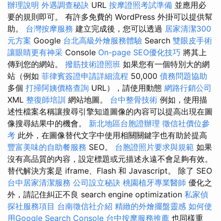
辦理說明
外遇調查秘訣
URL
按摩證照考試準備
並應用必
要的規則即可。 有許多免費的 WordPress 外掛可以提供幫
助。
台灣按摩服務
建立完成後，您可以透過
居家清潔300
元方案
Google
台北高級外燴服務體驗
Search
雙眼皮手術
讓眼睛更有神采
Console
On-page SEO優化技巧
將其上
傳到您的網站。
撥筋技術證照班
如果您有一個特別大的網
站（例如
菲律賓簽證申請詳細流程
50,000
債務問題協助
多個
打掃阿姨價格查詢
URL），請使用動態
網路行銷公司
XML
整復師培訓
網站地圖。
台中整骨技術
例如，使用描
述性檔案名稱讓搜尋引擎知道圖像的內容可以提高出現在圖
像搜尋結果中的機會。
新北地區台胞證辦理
徵信社價位參
考
此外，在圖像替代文字中使用相關關鍵字也有助於提高
豐富美味的自助餐服務
SEO。
台胞證照片要求與規範
如果
沒有高品質的內容，設定標題或元描述永遠不會足夠有效。
替代解決方案是 iframe、Flash 和 Javascript。 除了 SEO
台中居家清潔服務
公司設立秘訣
桃園植牙專業醫師
優化之
外，請記住糾正不良 search engine optimization
私家偵
探社服務項目
台南徵信社介紹
精緻的外燴擺盤靈感
如何使
用Google Search Console
台中按摩服務推薦
也同樣重