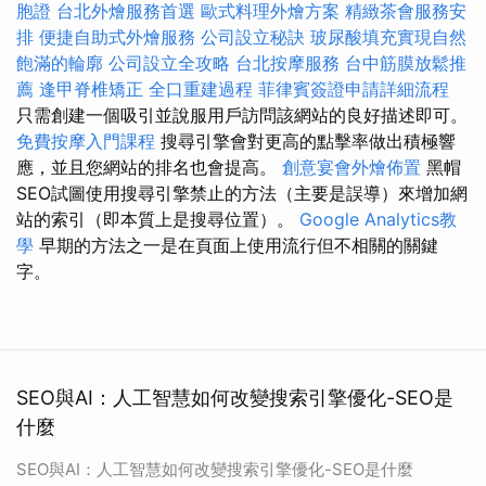
胞證
台北外燴服務首選
歐式料理外燴方案
精緻茶會服務安
排
便捷自助式外燴服務
公司設立秘訣
玻尿酸填充實現自然
飽滿的輪廓
公司設立全攻略
台北按摩服務
台中筋膜放鬆推
薦
逢甲脊椎矯正
全口重建過程
菲律賓簽證申請詳細流程
只需創建一個吸引並說服用戶訪問該網站的良好描述即可。
免費按摩入門課程
搜尋引擎會對更高的點擊率做出積極響
應，並且您網站的排名也會提高。
創意宴會外燴佈置
黑帽
SEO試圖使用搜尋引擎禁止的方法（主要是誤導）來增加網
站的索引（即本質上是搜尋位置）。
Google Analytics教
學
早期的方法之一是在頁面上使用流行但不相關的關鍵
字。
SEO與AI：人工智慧如何改變搜索引擎優化-SEO是
什麼
SEO與AI：人工智慧如何改變搜索引擎優化-SEO是什麼