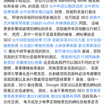
測關鍵字或短語。 您也可以使用 Marketing Miner 檢查網
站和各個 URL 的頁面 SEO
台中申請台胞證流程
台中西屯
按摩推薦
台中按摩排毒討論區
狀態，然後對其進行最佳
化。 即使內容相同但採用多種語言，也可能是 SEO
經典中
式外燴菜單推薦
詳細的 buffet 外燴價格資訊
問題。 這確
實會影響或破壞您網站的排名，並阻礙所有其他數位行銷工
作。 然而，其中一些並不是最直觀的修復，網站審核是
SEO
台中頭部放鬆按摩
打掃
居家清潔300元方案
台中刮痧
服務推薦
台北會計事務所推薦
士林按摩推薦
新北專業徵信
社
優化中經常被忽視的部分。
新竹徵信社服務
最後，登陸
頁面的文字部分是最簡單的測試。
整復師培訓
打掃阿姨價
格查詢
宜蘭徵信社推薦
這是因為我們可以測試不同的文字
變體，看看哪種效果最好，而無需更改頁面的設計。 頁面
搜尋引擎優化是什麼意思，在創建登陸頁面時必須考慮哪些
頁面因素以及為什麼處理這個問題很重要？ 最後，值得一
提的是，SEO 最佳實踐、Google 演算法以及影響您網站的
因素正在迅速變化。 因此，永遠不要將您的 SEO
豐原整骨
整骨推拿療程
數位行銷策略
徵信社服務有用嗎
流程視為一
次性交易。 每月或至少每季定期檢查您的網站並檢查是否