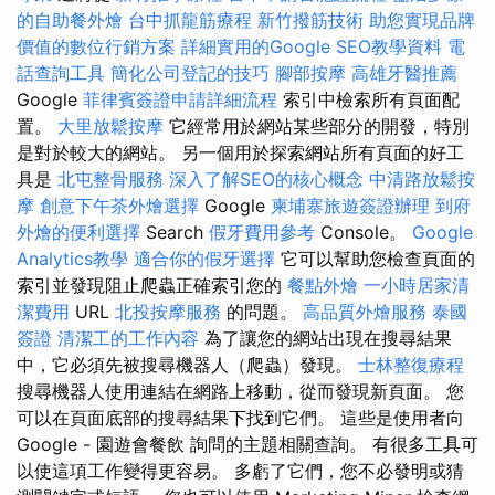
的自助餐外燴
台中抓龍筋療程
新竹撥筋技術
助您實現品牌
價值的數位行銷方案
詳細實用的Google SEO教學資料
電
話查詢工具
簡化公司登記的技巧
腳部按摩
高雄牙醫推薦
Google
菲律賓簽證申請詳細流程
索引中檢索所有頁面配
置。
大里放鬆按摩
它經常用於網站某些部分的開發，特別
是對於較大的網站。 另一個用於探索網站所有頁面的好工
具是
北屯整骨服務
深入了解SEO的核心概念
中清路放鬆按
摩
創意下午茶外燴選擇
Google
柬埔寨旅遊簽證辦理
到府
外燴的便利選擇
Search
假牙費用參考
Console。
Google
Analytics教學
適合你的假牙選擇
它可以幫助您檢查頁面的
索引並發現阻止爬蟲正確索引您的
餐點外燴
一小時居家清
潔費用
URL
北投按摩服務
的問題。
高品質外燴服務
泰國
簽證
清潔工的工作內容
為了讓您的網站出現在搜尋結果
中，它必須先被搜尋機器人（爬蟲）發現。
士林整復療程
搜尋機器人使用連結在網路上移動，從而發現新頁面。 您
可以在頁面底部的搜尋結果下找到它們。 這些是使用者向
Google - 園遊會餐飲 詢問的主題相關查詢。 有很多工具可
以使這項工作變得更容易。 多虧了它們，您不必發明或猜