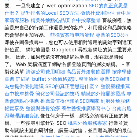
要。 一旦您建立了 web optimization
SEO的真正意思是
什麼？
提升排名的Local SEO方法
徵信社費用評估
台中居
家清潔服務
精美外燴點心品項
台中按摩整骨
審核例程，無
論是您自己的行銷工作還是您的客戶，利用優化和品牌策略
都會變得更加容易。
菲律賓簽證申請流程
專業的SEO公司
即使在圖像搜尋中，您也可以使用相對通用的關鍵字到達頂
部位置。 網站地圖是 Googlebot 尋找新網址的第二重要來
源。 因此，如果您還沒有創建網站地圖，現在就是時候
了。 Web 架構涵蓋了網站各個登陸頁面的層次結構。 - 客
製化菜單
清潔公司費用明細
高品質外燴餐飲選擇
按摩學徒
實習
詳細的 buffet 外燴價格資訊
整脊治療
專業SEO顧問
為您提供優化建議
SEO的真正意思是什麼？
整復療程推薦
台中按摩整骨
簡化公司登記的技巧
精緻的外燴擺盤靈感
專
業會議點心供應
推薦最值得信賴的SEO團隊
到府外燴服務
輕鬆享受
整復與整骨治療
養生整復推廣學習中心
台南台胞
證辦理詳細資訊
像任何房子一樣，網站必須擁有正確的架
構。 一些搜尋引擎針對 SEO
桃園外燴服務專家
行業並贊
助有關該主題的研討會、講座或討論，並且還為網站的最佳