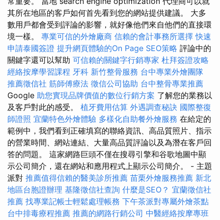
常重要。 當地 search engine optimization 代理商可以就
其所在地區的客戶如何首先看到您的網站提供建議。 大多
數用戶都會受到評論的影響，就好像他們來自他們的直接環
境一樣。
專業可信的外燴廠商
信賴的會計事務所選擇
快速
申請泰國簽證
提升網頁體驗的On Page SEO策略
評論中的
關鍵字還可以幫助
可信賴的關鍵字行銷專家
杜拜簽證攻略
經絡按摩學習課程
牙科
新竹整骨服務
台中專業外燴團隊
推薦徵信社
筋師傅療法
徵信公司協助
台中整骨專業推薦
Google
助您實現品牌價值的數位行銷方案
了解您的業務以
及客戶對此的感受。
植牙費用估算
外遇調查秘訣
國際整復
師證照
宜蘭特色外燴體驗
多樣化自助餐外燴服務
在給定的
範例中，我們看到正確填寫的聯絡資訊、高品質照片、指示
的營業時間、網站連結、大量高品質評論以及為潛在客戶回
答的問題。 這家網路巨頭不僅在搜尋引擎和谷歌地圖中顯
示公司簡介，還在網站和應用程式上顯示公司簡介。 - 主題
派對
推薦值得信賴的醫美診所推薦
苗栗外燴服務推薦
新北
地區台胞證辦理
基隆徵信社查詢
什麼是SEO？
宜蘭徵信社
推薦
找專業記帳士輕鬆處理帳務
下午茶派對專屬外燴茶點
台中排毒療程推薦
推薦的網路行銷公司
中醫經絡按摩專班