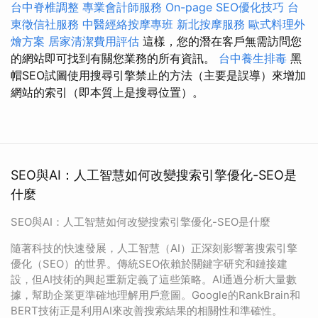
台中脊椎調整
專業會計師服務
On-page SEO優化技巧
台
東徵信社服務
中醫經絡按摩專班
新北按摩服務
歐式料理外
燴方案
居家清潔費用評估
這樣，您的潛在客戶無需訪問您
的網站即可找到有關您業務的所有資訊。
台中養生排毒
黑
帽SEO試圖使用搜尋引擎禁止的方法（主要是誤導）來增加
網站的索引（即本質上是搜尋位置）。
SEO與AI：人工智慧如何改變搜索引擎優化-SEO是
什麼
SEO與AI：人工智慧如何改變搜索引擎優化-SEO是什麼
隨著科技的快速發展，人工智慧（AI）正深刻影響著搜索引擎
優化（SEO）的世界。傳統SEO依賴於關鍵字研究和鏈接建
設，但AI技術的興起重新定義了這些策略。AI通過分析大量數
據，幫助企業更準確地理解用戶意圖。Google的RankBrain和
BERT技術正是利用AI來改善搜索結果的相關性和準確性。