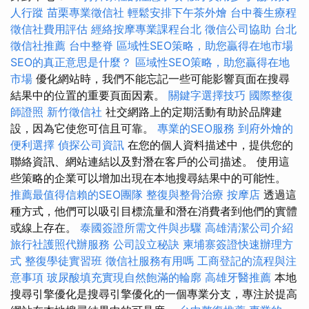
人行蹤
苗栗專業徵信社
輕鬆安排下午茶外燴
台中養生療程
徵信社費用評估
經絡按摩專業課程台北
徵信公司協助
台北
徵信社推薦
台中整脊
區域性SEO策略，助您贏得在地市場
SEO的真正意思是什麼？
區域性SEO策略，助您贏得在地
市場
優化網站時，我們不能忘記一些可能影響頁面在搜尋
結果中的位置的重要頁面因素。
關鍵字選擇技巧
國際整復
師證照
新竹徵信社
社交網路上的定期活動有助於品牌建
設，因為它使您可信且可靠。
專業的SEO服務
到府外燴的
便利選擇
偵探公司資訊
在您的個人資料描述中，提供您的
聯絡資訊、網站連結以及對潛在客戶的公司描述。 使用這
些策略的企業可以增加出現在本地搜尋結果中的可能性。
推薦最值得信賴的SEO團隊
整復與整骨治療
按摩店
透過這
種方式，他們可以吸引目標流量和潛在消費者到他們的實體
或線上存在。
泰國簽證所需文件與步驟
高雄清潔公司介紹
旅行社護照代辦服務
公司設立秘訣
柬埔寨簽證快速辦理方
式
整復學徒實習班
徵信社服務有用嗎
工商登記的流程與注
意事項
玻尿酸填充實現自然飽滿的輪廓
高雄牙醫推薦
本地
搜尋引擎優化是搜尋引擎優化的一個專業分支，專注於提高