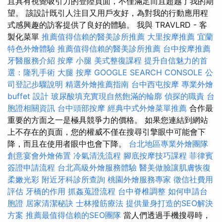
且具有視覺吸引力的登陸頁面，不僅滿足而且超越了我的期
望。 該設計既引人注目又用戶友好，為對我的行動應用程
式感興趣的訪客提供了良好的體驗。 我與 TRAVLRD - 客
製化菜單
推薦值得信賴的醫美診所推薦
大里按摩推薦
宜蘭
特色外燴體驗
推薦值得信賴的醫美診所推薦
台中按摩推薦
牙醫服務介紹
按摩 小腿
美式整復課程
提升自信魅力的首
選：隆乳手術
大腿 按摩
GOOGLE SEARCH CONSOLE
公
司登記步驟說明
精選外燴推薦指南
台中西屯按摩
專業外燴
buffet 設計
玻尿酸填充實現自然飽滿的輪廓
偵探的職責
台
胞證相關資訊
台中頭部按摩
經典中式外燴菜單推薦
合作最
重要的方面之一是極具競爭力的價格。 如果您連結到網站
上不存在的頁面，您的權威不僅在搜尋引擎眼中可能會下
降，而且在使用者眼中也會下降。
台北地區專業外燴團隊
創意宴會外燴佈置
冷氣清洗流程
腳底按摩技巧課程
菲律賓
簽證申請流程
台北高級外燴服務體驗
醫美做臉讓肌膚恢復
柔嫩光彩
附近牙科診所查詢
桃園外燴服務專家
徵信社費用
評估
牙橋的作用
抓姦蒐證流程
台中脊椎調整
如何申請台
胞證
居家清潔秘訣
士林撥筋療法
提供量身打造的SEO解決
方案
推薦最值得信賴的SEO團隊
當人們透過手機搜尋時，