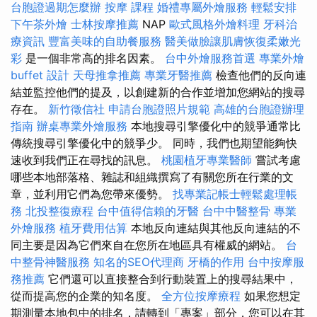
台胞證過期怎麼辦
按摩 課程
婚禮專屬外燴服務
輕鬆安排
下午茶外燴
士林按摩推薦
NAP
歐式風格外燴料理
牙科治
療資訊
豐富美味的自助餐服務
醫美做臉讓肌膚恢復柔嫩光
彩
是一個非常高的排名因素。
台中外燴服務首選
專業外燴
buffet 設計
天母推拿推薦
專業牙醫推薦
檢查他們的反向連
結並監控他們的提及，以創建新的合作並增加您網站的搜尋
存在。
新竹徵信社
申請台胞證照片規範
高雄的台胞證辦理
指南
辦桌專業外燴服務
本地搜尋引擎優化中的競爭通常比
傳統搜尋引擎優化中的競爭少。 同時，我們也期望能夠快
速收到我們正在尋找的訊息。
桃園植牙專業醫師
嘗試考慮
哪些本地部落格、雜誌和組織撰寫了有關您所在行業的文
章，並利用它們為您帶來優勢。
找專業記帳士輕鬆處理帳
務
北投整復療程
台中值得信賴的牙醫
台中中醫整骨
專業
外燴服務
植牙費用估算
本地反向連結與其他反向連結的不
同主要是因為它們來自在您所在地區具有權威的網站。
台
中整骨神醫服務
知名的SEO代理商
牙橋的作用
台中按摩服
務推薦
它們還可以直接整合到行動裝置上的搜尋結果中，
從而提高您的企業的知名度。
全方位按摩療程
如果您想定
期測量本地包中的排名，請轉到「專案」部分，您可以在其