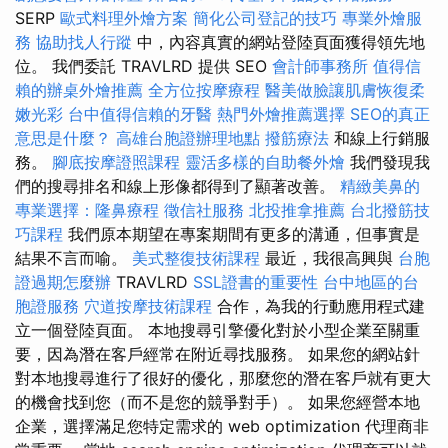
SERP
歐式料理外燴方案
簡化公司登記的技巧
專業外燴服
務
協助找人行蹤
中，內容真實的網站登陸頁面獲得領先地
位。 我們委託 TRAVLRD 提供 SEO
會計師事務所
值得信
賴的辦桌外燴推薦
全方位按摩療程
醫美做臉讓肌膚恢復柔
嫩光彩
台中值得信賴的牙醫
熱門外燴推薦選擇
SEO的真正
意思是什麼？
高雄台胞證辦理地點
撥筋療法
和線上行銷服
務。
腳底按摩證照課程
靈活多樣的自助餐外燴
我們發現我
們的搜尋排名和線上形像都得到了顯著改善。
精緻美鼻的
專業選擇：隆鼻療程
徵信社服務
北投推拿推薦
台北撥筋技
巧課程
我們原本期望在專案期間有更多的溝通，但事實是
結果不言而喻。
美式整復技術課程
最近，我很高興與
台胞
證過期怎麼辦
TRAVLRD
SSL證書的重要性
台中地區的台
胞證服務
穴道按摩技術課程
合作，為我的行動應用程式建
立一個登陸頁面。 本地搜尋引擎優化對於小型企業至關重
要，因為潛在客戶經常在附近尋找服務。 如果您的網站針
對本地搜尋進行了很好的優化，那麼您的潛在客戶就有更大
的機會找到您（而不是您的競爭對手）。 如果您經營本地
企業，選擇滿足您特定需求的 web optimization 代理商非