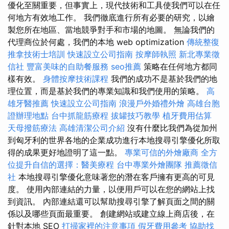
優化至關重要，但事實上，現代技術和工具使我們可以在任
何地方有效地工作。 我們徹底進行所有必要的研究，以繪
製您所在地區、當地競爭對手和市場的地圖。 無論我們的
代理商位於何處，我們的本地 web optimization
傳統整復
推拿技術士培訓
快速設立公司指南
按摩師執照
新北專業徵
信社
豐富美味的自助餐服務
seo推薦
策略在任何地方都同
樣有效。
身體按摩技術課程
我們的成功不是基於我們的地
理位置，而是基於我們的專業知識和我們使用的策略。
高
雄牙醫推薦
快速設立公司指南
浪漫戶外婚禮外燴
高雄台胞
證辦理地點
台中抓龍筋療程
拔罐技巧教學
植牙費用估算
天母撥筋療法
高雄清潔公司介紹
沒有什麼比我們為從加州
到匈牙利的世界各地的企業成功進行本地搜尋引擎優化所取
得的成果更好地證明了這一點。
專業可信的外燴廠商
全方
位提升自信的選擇：醫美療程
台中專業外燴團隊
推薦徵信
社
本地搜尋引擎優化意味著您的潛在客戶擁有更高的可見
度。 使用內部連結的力量，以便用戶可以在您的網站上找
到資訊。 內部連結還可以幫助搜尋引擎了解頁面之間的關
係以及哪些頁面最重要。 創建網站或建立線上商店後，在
針對本地 SEO
打掃家裡的注意事項
假牙費用參考
協助找