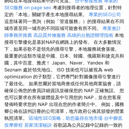
網站在本地搜尋結果中的可見度。
台中整復推薦
專業的
SEO服務
on page seo
考慮到搜尋者的地理位置，針對特
定的「本地」關鍵字產生本地搜尋結果。
專業的SEO公司
這意味著同一查詢（例如「管道服務」）的搜尋結果在不同
城市甚至同一城市的不同區域可能會有所不同。
專業會計
師事務所推薦
高品質外燴服務
高雄的台胞證辦理指南
本地
搜尋引擎優化是基於NAP在網路上的發布。 在大多數情況
下，如果谷歌不是領先的搜尋引擎，本地服務就會落後。
最重要的這類市場是中國、日本、韓國、俄羅斯和捷克共和
國，其中百度、雅虎！ Japan、Naver、Yandex 和
Seznam 處於領先地位。 ISO 技術也可以被視為 web
optimization 的子類型，它們專門針對圖像搜尋引擎進行
了最佳化。 如果您屬於當地商會或任何其他商業協會，請
確保公佈您的會員詳細資訊並確保您的 NAP 正確無誤。 您
也可以要求在所有媒體提及中引用您的 NAP，並在您客座
發佈時要求您的 NAP 出現在您的作者簡介中。 例如，國務
卿公佈在該州註冊的公司清單，地方政府公佈其頒發的營業
執照清單。
區域性SEO策略，助您贏得在地市場
台中腳底
按摩療程
居家清潔秘訣
谷歌認為公共記錄中記錄的一致的