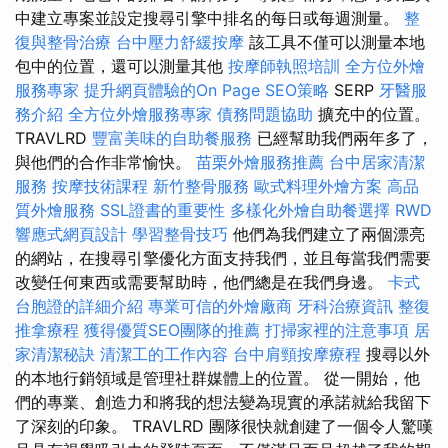
中建立專案並設定搜尋引擎中排名的每日或每週測量。
整
復與整骨治療
台中壓力舒緩按摩
該工具不僅可以測量本地
包中的位置，還可以測量其他
按摩師執照培訓
全方位外燴
服務專家
提升網頁體驗的On Page SEO策略
SERP
牙醫服
務介紹
全方位外燴服務專家
債務問題協助
擴充中的位置。
TRAVLRD
豐富美味的自助餐服務
已經幫助我們兩年多了，
與他們的合作非常愉快。
苗栗外燴服務推薦
台中居家清潔
服務
按摩技術課程
新竹整骨服務
歐式料理外燴方案
高品
質外燴服務
SSL證書的重要性
多樣化外燴自助餐選擇
RWD
響應式網頁設計
學習整骨技巧
他們為我們建立了兩個漂亮
的網站，在搜尋引擎優化方面支持我們，並且每當我們需要
改變任何東西或需要幫助時，他們總是在我們身邊。
卡式
台胞證的詳細介紹
專業可信的外燴廠商
牙科治療資訊
整復
推拿療程
獲得優質SEO團隊的推薦
打掃家裡的注意事項
居
家清潔秘訣
清潔工的工作內容
台中肩頸按摩療程
搜尋以外
的本地行銷領域是管理社群媒體上的位置。 從一開始，他
們的專業、創造力和將我的想法變為現實的承諾就給我留下
了深刻的印象。 TRAVLRD 團隊很快就創建了一個令人驚嘆