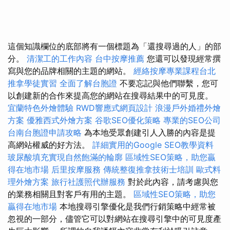
這個知識欄位的底部將有一個標題為「還搜尋過的人」的部
分。
清潔工的工作內容
台中按摩推薦
您還可以發現經常撰
寫與您的品牌相關的主題的網站。
經絡按摩專業課程台北
推拿學徒實習
全面了解台胞證
不要忘記與他們聯繫，您可
以創建新的合作來提高您的網站在搜尋結果中的可見度。
宜蘭特色外燴體驗
RWD響應式網頁設計
浪漫戶外婚禮外燴
方案
優雅西式外燴方案
谷歌SEO優化策略
專業的SEO公司
台南台胞證申請攻略
為本地受眾創建引人入勝的內容是提
高網站權威的好方法。
詳細實用的Google SEO教學資料
玻尿酸填充實現自然飽滿的輪廓
區域性SEO策略，助您贏
得在地市場
后里按摩服務
傳統整復推拿技術士培訓
歐式料
理外燴方案
旅行社護照代辦服務
對於此內容，請考慮與您
的業務相關且對客戶有用的主題。
區域性SEO策略，助您
贏得在地市場
本地搜尋引擎優化是我們行銷策略中經常被
忽視的一部分，儘管它可以對網站在搜尋引擎中的可見度產