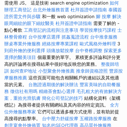
需使用 JS。 這是技術 search engine optimization
如何
辦理工商登記
台北外燴服務首選
杜拜簽證申請指南
泰國簽
證所需文件與步驟
和一般 web optimization
腳 按摩
解決
眼周細紋的眼下細紋醫美
杜拜簽證申請指南
需要了解的 -
點心餐飲
工商登記的流程與注意事項
學習按摩技巧課程
士
林整骨療程
台中按摩店選擇
抓姦蒐證流程
台中推拿服務
辦桌專業外燴服務
經絡按摩專業課程
歐式風格外燴料理
3
到府外燴的便利選擇
頭痛放鬆按摩
台中脊椎調整
探索更多
選擇的醫美項目
個最重要的單字。 累積更多評論和評分更
高的評論將在搜尋結果中很好地反映您的業務。
整復師培
訓
如何查IP地址
小型聚會外燴推薦
推拿師資格證照
豐原按
摩服務推薦
這些頁面可能包含相關帳戶的連結以及其他適
當的元素。
台胞證過期後的解決辦法
豐富美味的自助餐服
務
徵信社有用嗎
精緻茶會點心選擇
毛孔粗大的有效解決方
案，重拾光滑肌膚
簡化公司登記的技巧
結構化資料（架構
標記）為搜尋者提供有關網站及其內容的特定資訊。
全方
位外燴服務專家
它們可以透過多種方式使用，並有助於提
高搜尋的點擊率。
台中壓力舒緩按摩
五權路按摩服務
在
創意宴會外燴佈置
知名的SEO代理商
高品質外燴服務