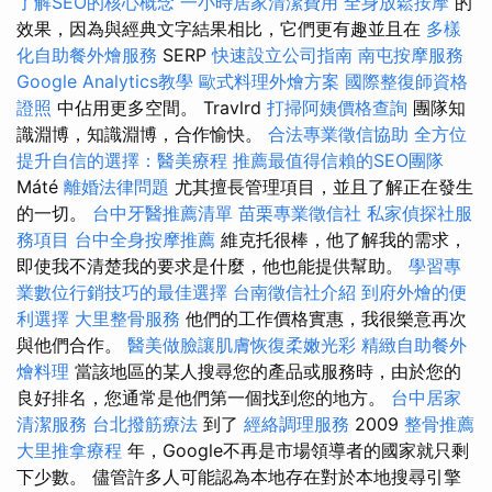
了解SEO的核心概念
一小時居家清潔費用
全身放鬆按摩
的
效果，因為與經典文字結果相比，它們更有趣並且在
多樣
化自助餐外燴服務
SERP
快速設立公司指南
南屯按摩服務
Google Analytics教學
歐式料理外燴方案
國際整復師資格
證照
中佔用更多空間。 Travlrd
打掃阿姨價格查詢
團隊知
識淵博，知識淵博，合作愉快。
合法專業徵信協助
全方位
提升自信的選擇：醫美療程
推薦最值得信賴的SEO團隊
Máté
離婚法律問題
尤其擅長管理項目，並且了解正在發生
的一切。
台中牙醫推薦清單
苗栗專業徵信社
私家偵探社服
務項目
台中全身按摩推薦
維克托很棒，他了解我的需求，
即使我不清楚我的要求是什麼，他也能提供幫助。
學習專
業數位行銷技巧的最佳選擇
台南徵信社介紹
到府外燴的便
利選擇
大里整骨服務
他們的工作價格實惠，我很樂意再次
與他們合作。
醫美做臉讓肌膚恢復柔嫩光彩
精緻自助餐外
燴料理
當該地區的某人搜尋您的產品或服務時，由於您的
良好排名，您通常是他們第一個找到您的地方。
台中居家
清潔服務
台北撥筋療法
到了
經絡調理服務
2009
整骨推薦
大里推拿療程
年，Google不再是市場領導者的國家就只剩
下少數。 儘管許多人可能認為本地存在對於本地搜尋引擎