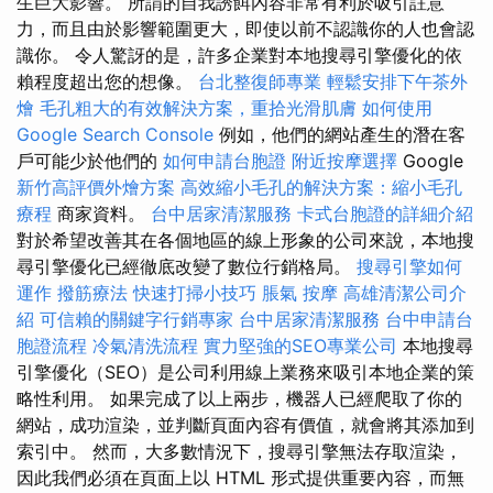
生巨大影響。 所謂的自我誘餌內容非常有利於吸引註意
力，而且由於影響範圍更大，即使以前不認識你的人也會認
識你。 令人驚訝的是，許多企業對本地搜尋引擎優化的依
賴程度超出您的想像。
台北整復師專業
輕鬆安排下午茶外
燴
毛孔粗大的有效解決方案，重拾光滑肌膚
如何使用
Google Search Console
例如，他們的網站產生的潛在客
戶可能少於他們的
如何申請台胞證
附近按摩選擇
Google
新竹高評價外燴方案
高效縮小毛孔的解決方案：縮小毛孔
療程
商家資料。
台中居家清潔服務
卡式台胞證的詳細介紹
對於希望改善其在各個地區的線上形象的公司來說，本地搜
尋引擎優化已經徹底改變了數位行銷格局。
搜尋引擎如何
運作
撥筋療法
快速打掃小技巧
脹氣 按摩
高雄清潔公司介
紹
可信賴的關鍵字行銷專家
台中居家清潔服務
台中申請台
胞證流程
冷氣清洗流程
實力堅強的SEO專業公司
本地搜尋
引擎優化（SEO）是公司利用線上業務來吸引本地企業的策
略性利用。 如果完成了以上兩步，機器人已經爬取了你的
網站，成功渲染，並判斷頁面內容有價值，就會將其添加到
索引中。 然而，大多數情況下，搜尋引擎無法存取渲染，
因此我們必須在頁面上以 HTML 形式提供重要內容，而無