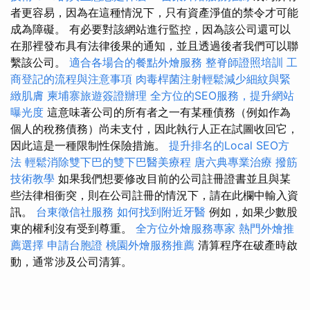
者更容易，因為在這種情況下，只有資產淨值的禁令才可能
成為障礙。 有必要對該網站進行監控，因為該公司還可以
在那裡發布具有法律後果的通知，並且透過後者我們可以聯
繫該公司。
適合各場合的餐點外燴服務
整脊師證照培訓
工
商登記的流程與注意事項
肉毒桿菌注射輕鬆減少細紋與緊
緻肌膚
柬埔寨旅遊簽證辦理
全方位的SEO服務，提升網站
曝光度
這意味著公司的所有者之一有某種債務（例如作為
個人的稅務債務）尚未支付，因此執行人正在試圖收回它，
因此這是一種限制性保險措施。
提升排名的Local SEO方
法
輕鬆消除雙下巴的雙下巴醫美療程
唐六典專業治療
撥筋
技術教學
如果我們想要修改目前的公司註冊證書並且與某
些法律相衝突，則在公司註冊的情況下，請在此欄中輸入資
訊。
台東徵信社服務
如何找到附近牙醫
例如，如果少數股
東的權利沒有受到尊重。
全方位外燴服務專家
熱門外燴推
薦選擇
申請台胞證
桃園外燴服務推薦
清算程序在破產時啟
動，通常涉及公司清算。