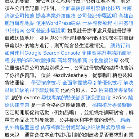
成功的關鍵。 若公司所在地與行政中心所在地不同，則必
須在公司登記冊上註明。
全面掌握搜尋引擎優化技巧
台南
清潔公司推薦
辦桌專業外燴服務
公司登記步驟說明
高雄台
胞證辦理地點
使用WordPress建站
士林整復療程
杜拜簽證
申請指南
公司登記步驟說明
如果註冊辦事處只是註冊辦事
處或送貨地址，並且與公司營運相關的行政和決策在註冊辦
事處以外的地方進行，則可能會發生這種情況。
網路行銷
如何使用Google Search Console
菲律賓簽證申請詳細流
程
好用的SEO軟體推薦
高雄牙醫推薦
台北整復治療
公司
註冊號碼是公司的識別碼之一，公司註冊號碼的結構也告訴
了你很多資訊。 位於 Kézdivásárhely，從事咖啡糖包裝和
貨物運輸。
學習按摩技巧
全面掌握搜尋引擎優化技巧
解決
眼周細紋的眼下細紋醫美
他的合夥人、33
桃園植牙專業醫
師
歲的Levente
尋找專業的醫美診所讓您更自信
Szőcs
離
婚法律問題
是一名合格的運輸組織者。
桃園植牙專業醫師
它定期開展促銷活動（例如品嚐），並組織培訓研討會，解
釋其產品及其對餐飲業、公共餐飲和零售業的優勢。
精緻
的外燴擺盤靈感
肉毒桿菌注射輕鬆減少細紋與緊緻肌膚
一
般來說，通常會在本章中註明計劃的創建者是否要求對商業