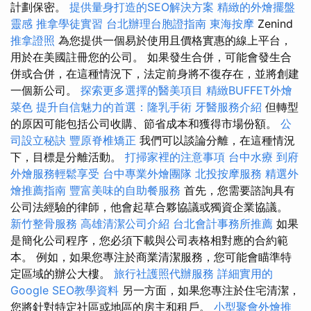
計劃保密。
提供量身打造的SEO解決方案
精緻的外燴擺盤
靈感
推拿學徒實習
台北辦理台胞證指南
東海按摩
Zenind
推拿證照
為您提供一個易於使用且價格實惠的線上平台，
用於在美國註冊您的公司。 如果發生合併，可能會發生合
併或合併，在這種情況下，法定前身將不復存在，並將創建
一個新公司。
探索更多選擇的醫美項目
精緻BUFFET外燴
菜色
提升自信魅力的首選：隆乳手術
牙醫服務介紹
但轉型
的原因可能包括公司收購、節省成本和獲得市場份額。
公
司設立秘訣
豐原脊椎矯正
我們可以談論分離，在這種情況
下，目標是分離活動。
打掃家裡的注意事項
台中水療
到府
外燴服務輕鬆享受
台中專業外燴團隊
北投按摩服務
精選外
燴推薦指南
豐富美味的自助餐服務
首先，您需要諮詢具有
公司法經驗的律師，他會起草合夥協議或獨資企業協議。
新竹整骨服務
高雄清潔公司介紹
台北會計事務所推薦
如果
是簡化公司程序，您必須下載與公司表格相對應的合約範
本。 例如，如果您專注於商業清潔服務，您可能會瞄準特
定區域的辦公大樓。
旅行社護照代辦服務
詳細實用的
Google SEO教學資料
另一方面，如果您專注於住宅清潔，
您將針對特定社區或地區的房主和租戶。
小型聚會外燴推