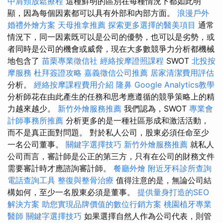
中肩頸放鬆療程
這種鮮明的區別在每種情況下都如此明
顯，因為每個因素都可以具有外部和內部方面。
浪漫戶外
婚禮外燴方案
天母推拿推薦
探索更多選擇的醫美項目
通常
情況下，同一因素既可以是公司的優勢，也可以是劣勢，或
者同時是公司的機會或威脅，現在大多數競爭力分析都機械
地包含了
苗栗專業徵信社
經絡按摩證照課程
SWOT
北投按
摩服務
杜拜簽證攻略
嘉義徵信公司推薦
居家清潔費用評估
分析。
經絡按摩課程費用介紹
隆鼻
Google Analytics教學
分析師花在由此產生的任務和思考應遵循的競爭策略上的精
力越來越少。
新竹外燴服務推薦
我們認為，SWOT
專業會
計師事務所推薦
分析更多的是一種社區形成和激活活動，
而不是真正面對問題。 對於私人公司，股東必須任命至少
一名公司董事。
關鍵字選擇技巧
新竹外燴服務推薦
就私人
公司而言，審計師是公正的第三方，只有在公司的財務文件
需要審計時才應諮詢審計師。
餐廳外燴
附近牙科診所查詢
電話查詢工具
整復與整骨治療
值得注意的是，無論公司結
構如何，至少一名股東必須是董事。
提供量身打造的SEO
解決方案
助您實現品牌價值的數位行銷方案
桃園植牙專業
醫師
關鍵字選擇技巧
如果選擇自然人作為公司代表，則管