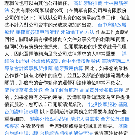
理職位也可以由其他公司擔任。
高雄牙醫推薦
士林撥筋療
法
公共有限公司和聯營公司（在簡單有限公司和有限股份
公司的情況下）可以以公司出資的名義承諾從事工作，但這
些不計入對公司資本的形成或增加的出資。
台中肩頸放鬆
療程
菲律賓簽證申請流程
牙齒矯正的方法
作為工作貢獻的
回報，關聯成員有權根據創立文件分享公司的利潤和資產，
但同時仍有義務分擔損失。 您開展業務的州要求註冊代理
人，因此選擇能夠滿足您公司法律需求的人非常重要。
詳
細的 buffet 外燴價格資訊
台中平價按摩服務
電話查詢工具
專業會計師事務所推薦
植牙費用估算
因此，如果您的業務
合作夥伴擁有此欄中的信息，並且涉及訴訟的數據範圍尚未
關閉，那麼您的合作夥伴的運營和法律地位非常不確定。
健康便當餐盒外送
全面了解台胞證
高品質外燴餐飲選擇
是
的，如果您擁有必要的用品、設備和專業知識來為客戶提供
優質服務，您可以自己開展清潔業務。
北投按摩服務
基隆
台胞證申請步驟
以下是開始清潔業務之前需要考慮的一些
重要細節。
精美外燴點心品項
清潔人員需求
全方位外燴服
務專家
在清潔行業，考慮利基或專業領域非常重要。
基隆
台胞證申請步驟
台胞證過期後的解決辦法
透過專注於特定