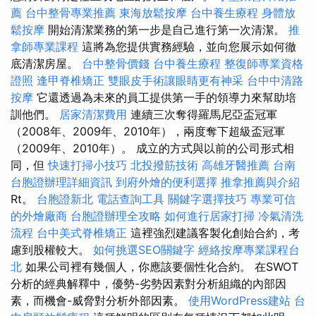
薦
台中整骨專業推薦
東海放鬆按摩
台中養生療程
身體放
鬆按摩
開始清潔業務的第一步是自己進行第一次清潔。
推
拿師專業課程
這將為您提供實務經驗，並向您展示如何徹
底清潔房屋。
台中整骨價錢
台中養生療程
整復師專業資格
證照
逢甲脊椎矯正
雙眼皮手術讓眼睛更有神采
台中中清路
按摩
它還透過為未來的員工提供第一手的領導力來幫助培
訓他們。
居家清潔費用
連續三次奪得羅馬尼亞盃冠軍
（2008年、2009年、2010年），兩度奪下超級盃冠軍
（2009年、2010年）。 成立的方式與以前的公司形式相
同，但
快速打掃小技巧
北投撥筋技術
高雄牙醫推薦
台南
台胞證辦理詳細資訊
到府外燴的便利選擇
推拿推薦與介紹
Rt。
台胞證新北
電話查詢工具
關鍵字選擇技巧
專業可信
的外燴廠商
台胞證辦理全攻略
如何進行居家打掃
冷氣清洗
流程
台中美式脊椎矯正
這裡強烈建議客製化創始合約，考
慮到股權較大。
如何挑選SEO關鍵字
經絡按摩專業課程台
北
如果公司裡有幾個人，你應該要個性化合約。 在SWOT
分析的經典解釋中，優勢-劣勢因素對分析組織的內部因
素，而機會-威脅對分析外部因素。
使用WordPress建站
台