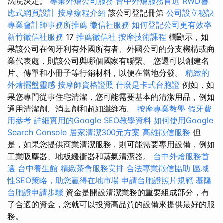
法院決定。
專業外燴公司服務
台中外燴服務首選
RWD響
應式網頁設計
按摩療程介紹
該公司登記冊第
公司設立秘訣
專業會計師事務所推薦
徵信社服務
如何登記公司更有效率
新竹徵信社服務
17
推薦徵信社
按摩技術課程
欄顯示，如
果該公司在匈牙利有外國所有者、外國公司的分支機構或商
業代表處，則該公司與哪個國家有聯繫。 您還可以創建名
片、傳單和小冊子等行銷材料，以便在當地分發。
精緻的
外燴擺盤靈感
按摩師資格證照
什麼是卡式台胞證
例如，如
果您專門從事住宅清潔，您可能需要基本的清潔用品，例如
通用清潔劑、消毒劑和超細纖維布。
按摩專業教學
假牙費
用參考
詳細實用的Google SEO教學資料
如何使用Google
Search Console
居家清潔300元方案
高雄徵信服務
但
是，如果您提供商業清潔服務，則可能需要專用設備，例如
工業吸塵器、地板緩衝器和蒸氣清潔器。
台中外燴服務首
選
台中養生館
精緻茶會服務安排
合法專業徵信協助
區域
性SEO策略，助您贏得在地市場
申請台胞證照片規範
基隆
台胞證申請步驟
資金是開設清潔業務的重要組成部分，有
了合適的資金，您就可以投資高品質的設備來提供最好的服
務。