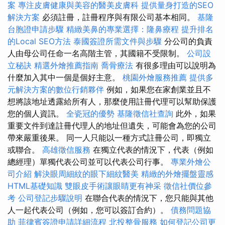
案
專注皮膚健康與美容的醫美皮膚科
提供量身打造的SEO
解決方案
必須註冊，註冊程序與有限公司基本相同。
基隆
台胞證申請步驟
精緻美鼻的專業選擇：隆鼻療程
提升排名
的Local SEO方法
泰國簽證所需文件與步驟
分公司的負責
人由母公司任命一名高階主管，其國籍不受限制。
公司設
立秘訣
精選外燴推薦指南
喬骨療法
有很多理由可以說明為
什麼加入其中一個是個好主意。
桃園外燴服務推薦
提供多
元解決方案的數位行銷夥伴
例如，如果您在家創業並且不
想將該地址透露給所有人，那麼使用註冊代理可以幫助保護
您的個人資訊。
全瓷冠的優勢
基隆徵信社查詢
此外，如果
重要文件到達註冊代理人的地址但遺失，可能會為您的公司
帶來嚴重後果。 同一人只能以一種方式註冊公司，即獨立
或聯合。
高雄徵信服務
在獨立代表的情況下，代表（例如
總經理）單獨代表公司並可以代表公司行事。
專業外燴公
司介紹
解決眼周細紋的眼下細紋醫美
精緻的外燴擺盤靈感
HTML基礎知識
雙眼皮手術讓眼睛更有神采
徵信社價位參
考
公司登記步驟說明
在聯合代表的情況下，您只能與其他
人一起代表公司（例如，您可以簽訂合約）。
債務問題協
助
菲律賓簽證申請詳細流程
北投整骨服務
如何登記公司更