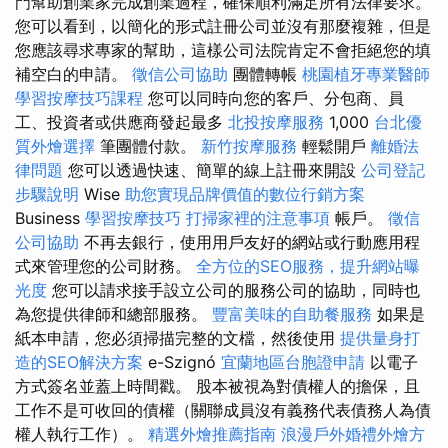
門幫助創業家完成創業過程，確保順利滿足所有法律要求。
您可以看到，以簡化的形式註冊公司並沒有那麼複雜，但是
您應該尋求專家的幫助，這樣公司法院肯定不會拒絕您的填
補空白的申請。
徵信公司協助
團體轉帳
桃園植牙專業醫師
學習按摩技巧課程
您可以同時向您的客戶、分包商、員
工、投資者或供應商發起最多
北投按摩服務
1,000
台北優
質外燴選擇
筆團體付款。
新竹按摩服務
輕鬆開戶
離婚法
律問題
您可以透過快速、簡單的線上註冊來開設
公司登記
步驟說明
Wise
助您實現品牌價值的數位行銷方案
Business
學習按摩技巧
打掃家裡的注意事項
帳戶。
徵信
公司協助
不再去銀行，使用用戶友好的網站或行動應用程
式來管理您的公司財務。
全方位的SEO服務，提升網站曝
光度
您可以請求接手設立公司的服務公司的協助，同時也
為您提供律師和總部服務。
豐富美味的自助餐服務
如果是
紙本申請，您必須掃描完整的文檔，然後使用
提供量身打
造的SEO解決方案
e-Szignó
宜蘭地區台胞證申請
以電子
方式簽名並蓋上時間戳。 股本被視為對債權人的擔保，且
工作不是可收回的債權（關聯成員沒有義務代表債務人為債
權人執行工作）。
精選外燴推薦指南
浪漫戶外婚禮外燴方