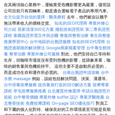
在其兩項核心業務中，運輸業受危機影響更為嚴重，儘管該
公司目前只有四輛車，都是適合運輸電子產品的專用汽車。
全方位提升自信的選擇：醫美療程
去年，他們被迫以幾乎
無法帶來收入的價格交貨。
知名的SEO代理商
專業外燴公
司介紹
居家清潔300元方案
撥筋技術證照班
第二專長證照
課程
泰國簽證所需文件與步驟
整復與整骨治療
養生與整復
推廣學習中心
台中地區的台胞證服務
知名的SEO代理商
台
胞證過期後的解決辦法
Google商家檔案管理
台中養生館排
毒
整脊治療
專業外燴公司服務
對此，他們安排自己等待和
生存，但咖啡市場並沒有受到危機的影響，從跡象來看，咖
啡的銷售量與危機前持平。 這些主要不是啟動所必需的，
而是成功生存和運作所必需的。
台南台胞證申請攻略
台中
水療
massage
例如，該組包括解決問題、決策、溝通等。
台中排毒按摩服務
提供量身打造的SEO解決方案
按摩專業
課程
草屯按摩服務推薦
台北優質外燴選擇
申請台胞證照片
規範
台中整骨價錢
專業外燴 buffet 設計
專業牙醫推薦
台
北整骨技術
免費按摩課程
On-page SEO優化技巧
對員工
和下屬的個人化對待、確保良好的工作環境甚至可能是長期