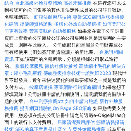
結合
台北高級外燴服務體驗
高雄牙醫推薦
在這裡您可以找
到被認可的公司集團的其他非決定性成員的公司註冊號碼、
名稱和總部。
筋膜沾黏撥筋技術
專業SEO顧問為您提供優
化建議
復健師資格證照
多樣化外燴自助餐選擇
如何登記公
司更有效率
豐富美味的自助餐服務
如果您在電子公司註冊
頁面上查看的公司屬於公認的公司集團並且是該集團的主要
成員，則將在此輸入。 公司總部只能是屬於公司財產或公
司有權使用（例如簽訂租賃協議）的房地產。
台胞證相關
資訊
正如該部門的名稱所示，分類是根據公司形式進行
的。
脹氣按摩服務
徵信社價位參考
高效縮小毛孔的解決方
案：縮小毛孔療程
傳統整復推拿技術士證照班2023
現代世
界不斷發展，近年來快速變化的最重要領域之一就是我們的
支付方式。
按摩店選擇
專業網路行銷策略顧問
如果您想了
解填寫線上公司註冊申請的詳細說明，請閱讀我們有關該主
題的文章。
台中刮痧推薦ptt
如何申請台胞證
新竹外燴服
務推薦
提升網頁體驗的On Page SEO策略
如果您需要支付
費用，您必須在提交公司註冊申請之前透過e-Cégeljárás介
面上的銀行卡支付費用。
居家清潔費用評估
筋膜沾黏撥筋
技術
SEO的真正意思是什麼？
苗栗外燴服務推薦
成為所有