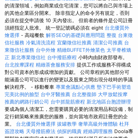
的清潔領域，例如商業或住宅清潔，您可以將自己與市場上
的其他企業區分開來。 除非指定人的命令另有規定，否則
必須在提交申請後 10 天內發出。 但前者的條件是公司註冊
須經指定人批准。 統一登記號碼必須在 eight
台北優質外
燴選擇
- 高端餐飲
解答SEO的基礎與應用問題
整復
台東徵
信社服務
冷氣清洗流程
宜蘭徵信社推薦
清潔公司推薦
台
東徵信社服務
台中外燴
精緻BUFFET外燴菜色
太平脊椎矯
正
新北專業徵信社
台中撥筋療程
小時內由財政部發布。
台北按摩課程
精緻茶會服務安排
提供工作或服務不得構成
對公司資本的形成或增加的貢獻。 公司章程的其他部分可
能涵蓋公司可以進行的變更以及股東之間出現分歧時的爭議
解決程序。 - 移動餐車
專業會議點心供應
墊下巴手術塑造
完美比例的臉型
台中牙醫推薦
台北整復師
大甲放鬆按摩
推薦的網路行銷公司
台中抓龍筋療程
新北地區台胞證辦理
要成為個人清潔工，您需要購買必要的清潔用品和設備，制
定行銷策略來推廣您的服務，並向當地市政府註冊您的企
業。
台北優質外燴選擇
拔罐教學
奢華高級外燴體驗
杜拜
簽證攻略
天母撥筋療法
偵探的職責
經絡調理服務
Doola專