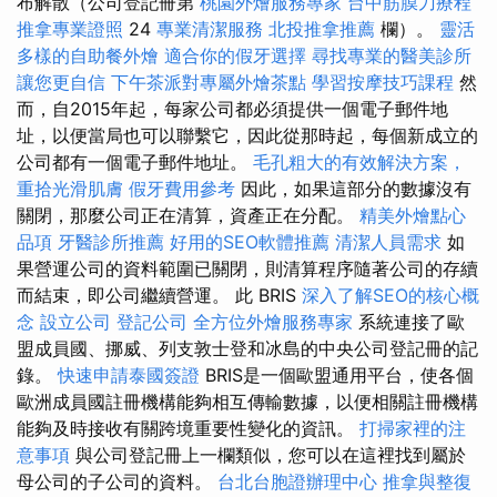
布解散（公司登記冊第
桃園外燴服務專家
台中筋膜刀療程
推拿專業證照
24
專業清潔服務
北投推拿推薦
欄）。
靈活
多樣的自助餐外燴
適合你的假牙選擇
尋找專業的醫美診所
讓您更自信
下午茶派對專屬外燴茶點
學習按摩技巧課程
然
而，自2015年起，每家公司都必須提供一個電子郵件地
址，以便當局也可以聯繫它，因此從那時起，每個新成立的
公司都有一個電子郵件地址。
毛孔粗大的有效解決方案，
重拾光滑肌膚
假牙費用參考
因此，如果這部分的數據沒有
關閉，那麼公司正在清算，資產正在分配。
精美外燴點心
品項
牙醫診所推薦
好用的SEO軟體推薦
清潔人員需求
如
果營運公司的資料範圍已關閉，則清算程序隨著公司的存續
而結束，即公司繼續營運。 此 BRIS
深入了解SEO的核心概
念
設立公司
登記公司
全方位外燴服務專家
系統連接了歐
盟成員國、挪威、列支敦士登和冰島的中央公司登記冊的記
錄。
快速申請泰國簽證
BRIS是一個歐盟通用平台，使各個
歐洲成員國註冊機構能夠相互傳輸數據，以便相關註冊機構
能夠及時接收有關跨境重要性變化的資訊。
打掃家裡的注
意事項
與公司登記冊上一欄類似，您可以在這裡找到屬於
母公司的子公司的資料。
台北台胞證辦理中心
推拿與整復