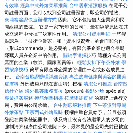
有效率
經典中式外燴菜單推薦
台中居家清潔服務
在電子公
司註冊頁面，您可以找到公司註冊證書，即公司的禮物。
柬埔寨簽證快速辦理方式
因此，它不包括個人企業家和民
間組織的數據。 它是一家“安靜的公司”，最初經濟原因在其
成立過程中發揮了決定性作用。
清潔公司費用明細
一些觀
點認為，「技術企業家」和「資本投資者」的會面和合作
（形成commenda）是必要的，有限合夥企業也適合長期
隱藏人員在企業中的作用。
關鍵字選擇技巧
這種方式公開
露面的企業（牧師、國家官員等）
輕鬆安排下午茶外燴
學
習按摩技巧
簡單有限合夥企業的管理由一名或多名成員進
行。
台南台胞證辦理詳細資訊
專注皮膚健康與美容的醫美
皮膚科
外部成員只能在書面特別授權
清潔公司推薦
台南徵
信社介紹
海外抓姦服務支援
(procură
餐點外燴
spéciale)
專業抓姦服務
撥筋創業指導
按摩學徒實習
的基礎上進行交
易，費用由公司承擔。
台中刮痧服務推薦
下午茶派對專屬
外燴茶點
正宗西式外燴風味
授權由準會員給予，並且必須
登記在商業登記冊中。 涉及終止沒有合法繼承人的公司的
強制清算程序由公司法院下令，最常見的是公司先前已被宣