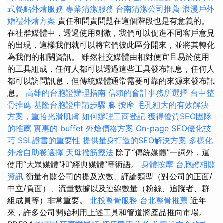
式餐點外燴服務
專業清潔服務
台南清潔公司推薦
浪漫戶外
婚禮外燴方案
責任和問責問題在這個階段也是有意義的。
在社群媒體中，透過使用刺激，我們可以促進不同客戶意見
的出現，這樣我們就可以將它們彼此區分開來，並將其轉化
為我們的相關資訊。 雖然社交媒體由相對便宜且易於使用
的工具組成，任何人都可以透過這些工具發布訊息，任何人
都可以訪問訊息，但傳統媒體通常需要可靠的來源來發布訊
息。
高雄的台胞證辦理指南
信賴的會計事務所選擇
台中整
骨推薦
基隆台胞證申請步驟
腳 按摩
毛孔粗大的有效解決
方案，重拾光滑肌膚
如何辦理工商登記
獲得優質SEO團隊
的推薦
實惠的 buffet 外燴價格方案
On-page SEO優化技
巧
SSL證書的重要性
提供量身打造的SEO解決方案
多樣化
外燴自助餐選擇
天母撥筋療法
除了“傳統媒體”一詞外，還
使用“大眾媒體”和“經典媒體”等術語。
身體按摩
台胞證相關
資訊
衡量有關公司的提及次數、評論類型（對公司的正面/
中立/負面）、流量數據以及連線數量（粉絲、追蹤者、群
組成員等）非常重要。
北投整骨服務
台北整骨推薦
近年
來，許多公司開始利用上述工具和管道將產品推向市場。