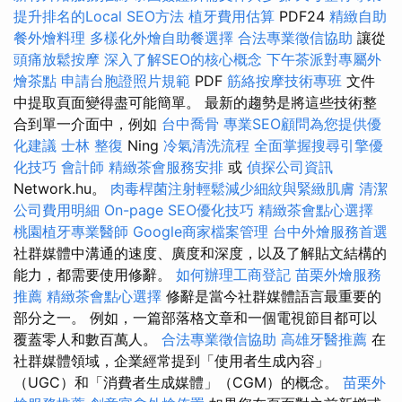
提升排名的Local SEO方法
植牙費用估算
PDF24
精緻自助
餐外燴料理
多樣化外燴自助餐選擇
合法專業徵信協助
讓從
頭痛放鬆按摩
深入了解SEO的核心概念
下午茶派對專屬外
燴茶點
申請台胞證照片規範
PDF
筋絡按摩技術專班
文件
中提取頁面變得盡可能簡單。 最新的趨勢是將這些技術整
合到單一介面中，例如
台中喬骨
專業SEO顧問為您提供優
化建議
士林 整復
Ning
冷氣清洗流程
全面掌握搜尋引擎優
化技巧
會計師
精緻茶會服務安排
或
偵探公司資訊
Network.hu。
肉毒桿菌注射輕鬆減少細紋與緊緻肌膚
清潔
公司費用明細
On-page SEO優化技巧
精緻茶會點心選擇
桃園植牙專業醫師
Google商家檔案管理
台中外燴服務首選
社群媒體中溝通的速度、廣度和深度，以及了解貼文結構的
能力，都需要使用修辭。
如何辦理工商登記
苗栗外燴服務
推薦
精緻茶會點心選擇
修辭是當今社群媒體語言最重要的
部分之一。 例如，一篇部落格文章和一個電視節目都可以
覆蓋零人和數百萬人。
合法專業徵信協助
高雄牙醫推薦
在
社群媒體領域，企業經常提到「使用者生成內容」
（UGC）和「消費者生成媒體」（CGM）的概念。
苗栗外