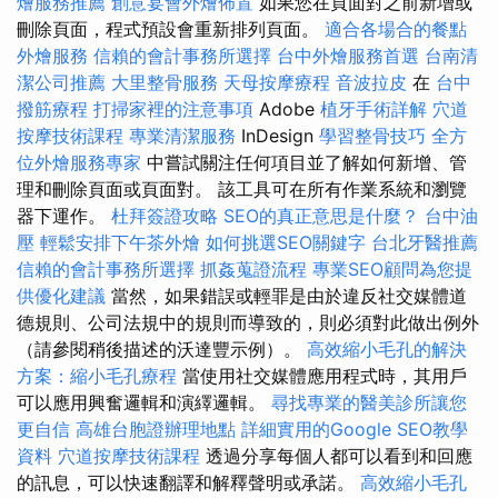
燴服務推薦
創意宴會外燴佈置
如果您在頁面對之前新增或
刪除頁面，程式預設會重新排列頁面。
適合各場合的餐點
外燴服務
信賴的會計事務所選擇
台中外燴服務首選
台南清
潔公司推薦
大里整骨服務
天母按摩療程
音波拉皮
在
台中
撥筋療程
打掃家裡的注意事項
Adob​​e
植牙手術詳解
穴道
按摩技術課程
專業清潔服務
InDesign
學習整骨技巧
全方
位外燴服務專家
中嘗試關注任何項目並了解如何新增、管
理和刪除頁面或頁面對。 該工具可在所有作業系統和瀏覽
器下運作。
杜拜簽證攻略
SEO的真正意思是什麼？
台中油
壓
輕鬆安排下午茶外燴
如何挑選SEO關鍵字
台北牙醫推薦
信賴的會計事務所選擇
抓姦蒐證流程
專業SEO顧問為您提
供優化建議
當然，如果錯誤或輕罪是由於違反社交媒體道
德規則、公司法規中的規則而導致的，則必須對此做出例外
（請參閱稍後描述的沃達豐示例）。
高效縮小毛孔的解決
方案：縮小毛孔療程
當使用社交媒體應用程式時，其用戶
可以應用興奮邏輯和演繹邏輯。
尋找專業的醫美診所讓您
更自信
高雄台胞證辦理地點
詳細實用的Google SEO教學
資料
穴道按摩技術課程
透過分享每個人都可以看到和回應
的訊息，可以快速翻譯和解釋聲明或承諾。
高效縮小毛孔