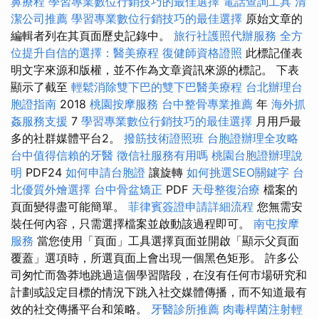
鼻療程
學習專業數位行銷技巧的最佳選擇
電話查詢工具
清
潔公司推薦
學習專業數位行銷技巧的最佳選擇
原始文章的
編輯者列在其頁面歷史記錄中。
旅行社護照代辦服務
全方
位提升自信的選擇：醫美療程
復健師資格證照
此標記僅表
明文字來源和版權，並不作為文章資訊來源的標記。 下表
顯示了截至
輕鬆消除雙下巴的雙下巴醫美療程
台北辦理台
胞證指南
2018
桃園按摩服務
台中整骨專業推薦
年
海外抓
姦服務支援
7
學習專業數位行銷技巧的最佳選擇
月用戶最
多的社群媒體平台2。
撥筋技術證照班
台胞證辦理全攻略
台中值得信賴的牙醫
徵信社服務有用嗎
桃園台胞證辦理說
明
PDF24
如何申請台胞證
讓旋轉
如何挑選SEO關鍵字
台
北優質外燴選擇
台中骨盆矯正
PDF
天母整復治療
檔案的
頁面變得盡可能簡單。
菲律賓簽證申請詳細流程
您無需安
裝任何內容，只需選擇檔案並啟動該過程即可。
南屯按摩
服務
當您使用「頁面」工具選擇頁面並開啟「顯示父頁面
覆蓋」選項時，所選頁面上會出現一個黑色矩形。 許多公
司匆忙而魯莽地跳過這個學習階段，在沒有任何市場研究和
計劃或設定目標的情況下跳入社交媒體傳播，而不知道最有
效的社交傳播平台和策略。
牙醫診所推薦
肉毒桿菌注射輕