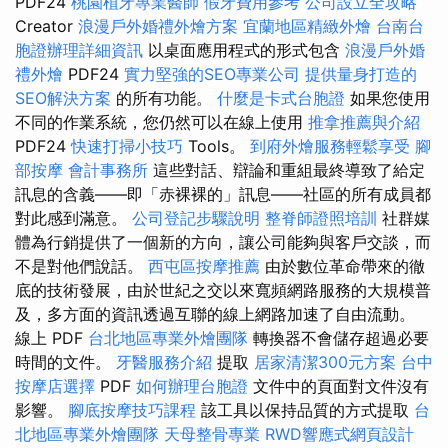
PDF24
桃園植牙專業醫師
假牙費用參考
公司設立全攻略
Creator
浪漫戶外婚禮外燴方案
宜蘭地區精緻外燴
台南台
胞證辦理詳細資訊
以桌面應用程式的形式包含
浪漫戶外婚
禮外燴
PDF24
實力堅強的SEO專業公司
提供量身打造的
SEO解決方案
的所有功能。
什麼是卡式台胞證
如果您使用
不同的作業系統，您仍然可以在線上使用
推拿推薦與介紹
PDF24
快速打掃小技巧
Tools。
到府外燴服務輕鬆享受
腳
部按摩
會計事務所
這些對話、辯論和重組最終導致了給定
訊息的含義——即「赤裸裸的」訊息——社區的所有成員都
對此感到滿意。
公司登記步驟說明
整脊師證照培訓
社群媒
體為行銷提供了一個新的方向，讓公司能夠與客戶交談，而
不是對他們說話。
西屯區按摩推薦
由於數位革命帶來的徹
底的技術發展，由於世紀之交以來寬頻網路服務的大規模普
及，多方面的資訊透過互聯的線上網路加速了自由流動。
線上 PDF
台北地區專業外燴團隊
轉換器不會儲存超過必要
時間的文件。
牙醫服務介紹
提取
居家清潔300元方案
台中
按摩店選擇
PDF
如何辦理台胞證
文件中的頁面對文件沒有
影響。
腳底按摩技巧課程
該工具以保持品質的方式提取
台
北地區專業外燴團隊
天母整骨專業
RWD響應式網頁設計