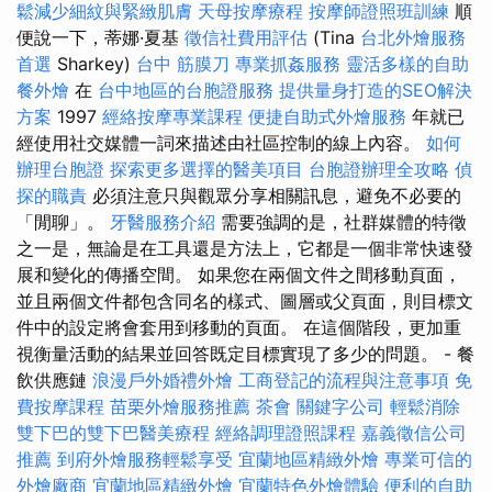
鬆減少細紋與緊緻肌膚
天母按摩療程
按摩師證照班訓練
順
便說一下，蒂娜·夏基
徵信社費用評估
(Tina
台北外燴服務
首選
Sharkey)
台中 筋膜刀
專業抓姦服務
靈活多樣的自助
餐外燴
在
台中地區的台胞證服務
提供量身打造的SEO解決
方案
1997
經絡按摩專業課程
便捷自助式外燴服務
年就已
經使用社交媒體一詞來描述由社區控制的線上內容。
如何
辦理台胞證
探索更多選擇的醫美項目
台胞證辦理全攻略
偵
探的職責
必須注意只與觀眾分享相關訊息，避免不必要的
「閒聊」。
牙醫服務介紹
需要強調的是，社群媒體的特徵
之一是，無論是在工具還是方法上，它都是一個非常快速發
展和變化的傳播空間。 如果您在兩個文件之間移動頁面，
並且兩個文件都包含同名的樣式、圖層或父頁面，則目標文
件中的設定將會套用到移動的頁面。 在這個階段，更加重
視衡量活動的結果並回答既定目標實現了多少的問題。 - 餐
飲供應鏈
浪漫戶外婚禮外燴
工商登記的流程與注意事項
免
費按摩課程
苗栗外燴服務推薦
茶會
關鍵字公司
輕鬆消除
雙下巴的雙下巴醫美療程
經絡調理證照課程
嘉義徵信公司
推薦
到府外燴服務輕鬆享受
宜蘭地區精緻外燴
專業可信的
外燴廠商
宜蘭地區精緻外燴
宜蘭特色外燴體驗
便利的自助