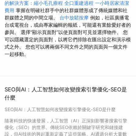
的解決方案：縮小毛孔療程
全口重建過程
一小時居家清潔
費用
掌握在明確社群手中的社群媒體形成了傳統媒體和社
群媒體之間的中間立場。
台中放鬆按摩
例如，社區廣播電
台或電視台，或由專家編輯的報紙，可能還有業餘愛好者的
參與。 選擇“顯示頁面對”以使頁面對可見並選擇物件。 您
可以隱藏選定的頁面對，以將它們排除在匯出設定和演示模
式之外。 您也可以將兩個不同文件之間的頁面與一個文件
一起移動。
SEO與AI：人工智慧如何改變搜索引擎優化-SEO是
什麼
SEO與AI：人工智慧如何改變搜索引擎優化-SEO是什麼
隨著科技的快速發展，人工智慧（AI）正深刻影響著搜索引擎
優化（SEO）的世界。傳統SEO依賴於關鍵字研究和鏈接建
設，但AI技術的興起重新定義了這些策略。AI通過分析大量數