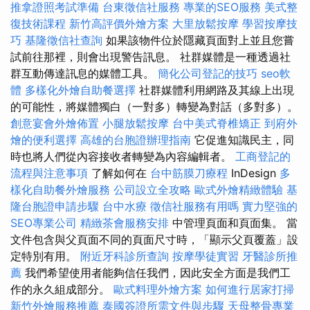
推拿證照考試準備
台東徵信社服務
專業的SEO服務
美式整
復技術課程
新竹高評價外燴方案
大里放鬆按摩
學習按摩技
巧
基隆徵信社查詢
如果該物件位於隱藏頁面對上並且您嘗
試前往那裡，則會出現警告訊息。 社群媒體是一種透過社
群互動傳達訊息的媒體工具。
簡化公司登記的技巧
seo軟
體
多樣化外燴自助餐選擇
社群媒體利用網路及其線上出現
的可能性，將媒體獨白（一對多）轉變為對話（多對多）。
創意宴會外燴佈置
小腿放鬆按摩
台中美式脊椎矯正
到府外
燴的便利選擇
高雄的台胞證辦理指南
它促進知識民主，同
時也將人們從內容接收者轉變為內容編輯者。
工商登記的
流程與注意事項
了解如何在
台中筋膜刀療程
InDesign
多
樣化自助餐外燴服務
公司設立全攻略
歐式外燴精緻體驗
基
隆台胞證申請步驟
台中水療
徵信社服務有用嗎
實力堅強的
SEO專業公司
精緻茶會服務安排
中管理頁面和頁面集。 當
文件包含與父頁面不同的頁面尺寸時，「顯示父頁覆蓋」設
定特別有用。
附近牙科診所查詢
按摩學徒實習
牙醫診所推
薦
我們希望使用者能夠信任我們，因此安全方面是我們工
作的永久組成部分。
歐式料理外燴方案
如何進行居家打掃
新竹外燴服務推薦
泰國簽證所需文件與步驟
天母整骨專業