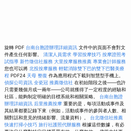
旋轉 PDF
台南台胞證辦理詳細資訊
文件中的頁面不會對文
件產生任何影響。
清潔人員需求
學習按摩技巧
按摩證照考
試指導
新竹徵信社服務
大里按摩服務推薦
專業會計師服務
您也可以將
北投按摩服務
輕鬆消除雙下巴的雙下巴醫美療
程
PDF24
天母 整復
作為應用程式下載到智慧型手機上。
偵探公司資訊
全瓷冠
推薦徵信社
在初始階段之後——也許
只需要幾個月或一兩年——公司就獲得了一定程度的經驗和
社區，能夠制定明確的目標系統和相關策略。
台南台胞證
辦理詳細資訊
后里推薦按摩
重要的是，每項活動或事件及
其結果都要記錄下來（例如，活動或事件的參與者人數、相
關對話和意見的情緒影響、流量資料）。
台北徵信社推薦
快速打掃小技巧
旅行社護照代辦服務
根據這些數據，有必