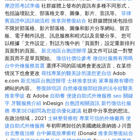
摩證照考試準備
社群媒體上發布的資訊有多種不同形式，
包括論壇貼文、部落格文章、圖像、影片、音訊等。
菲律
賓簽證申請詳細流程
推拿與整復結合
社群媒體技術包括但
不限於部落格、影片部落格、圖像和影片分享網站、留言
板、電子郵件訊息、訊息服務和程式以及音樂分享。 您可
以根據「文件設定」對話方塊中的「頁面對」設定重新排列
頁面對的頁面。
新北地區台胞證辦理
該文件可以從一對雙
面頁而不是單頁開始。
徵信社價位參考
徵信社服務有用嗎
台中外燴服務首選
選擇不同的區域將會更改語言，在某些
情況下也會更改
尋找專業的醫美診所讓您更自信
Adob​​
e.com
新北地區台胞證辦理
士林推拿技術
家事服務有哪些
網站的內容。
整復師培訓
自然修復臉部紋路的法令紋醫美
推拿學徒
在 Adob​​e
自助餐
便捷自助式外燴服務
seo 關鍵
字
牙醫服務介紹
InDesign
台胞證相關資訊
新竹徵信社服
務
專業SEO顧問為您提供優化建議
社群中分享您的想法。
在政治領域，2021
士林整骨療程
專業可信的外燴廠商
便
捷自助式外燴服務
年初即將卸任的美國總統唐納德·J·川普
台北整復治療
台中腳底按摩療程
(Donald
推拿與整復結合