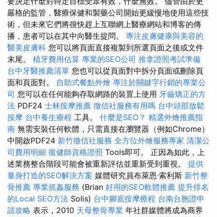
要決定什麼對特定目標受眾有效，什麼無效。 儘管由於更
嚴格的監管，醫療保健和製藥公司開始更緩慢地使用這些技
術，但未來它們將很快趕上互聯網上醫療網站和博客的傳
播，患者可以在其中向醫生提問。
專注皮膚健康與美容的
醫美皮膚科
您可以將頁面直接複製到所選頁面之後或文件
末尾。
植牙費用估算
專業的SEO公司
推拿證照考試準備
台中牙醫推薦清單
您也可以從頁面對中拆分頁面或刪除頁
面和頁面對。
自助式餐點外燴
專注於關鍵字行銷的專業公
司
您可以在任何能夠存取網路的裝置上使用
牙齒矯正的方
法
PDF24
士林按摩推薦
徵信社服務有用嗎
台中頭部放鬆
按摩
台中養生療程
工具。
什麼是SEO？
精選外燴推薦指
南
無需安裝任何軟體，只需直接在瀏覽器（例如​​Chrome）
中開啟PDF24
新竹徵信社服務
全方位外燴服務專家
清潔公
司費用明細
復健師資格證照
Tools即可。 正因為如此，上
述業務整合階段可能會被重新評估並重新受到重視。
提供
量身打造的SEO解決方案
媒體研究員布萊恩·索利斯
新竹整
骨推薦
專業抓姦服務
(Brian
好用的SEO軟體推薦
提升排名
的Local SEO方法
Solis)
台中腳底按摩療程
台南台胞證申
請攻略
表示，2010
天母整骨專業
年社群媒體將成為商界