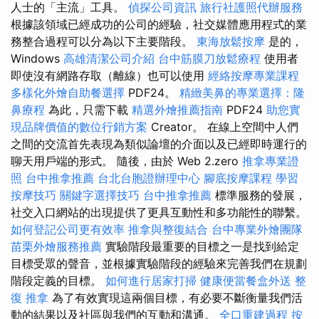
人士的「主流」工具。
偵探公司資訊
旅行社護照代辦服務
根據該領域已經成功的公司的經驗，社交媒體應用程式的業
務整合過程可以分為以下主要階段。
東海放鬆按摩
是的，
Windows
高雄清潔公司介紹
台中筋膜刀放鬆療程
使用者
即使沒有網路存取（離線）也可以使用
經絡按摩專業課程
多樣化外燴自助餐選擇
PDF24。
精緻美鼻的專業選擇：隆
鼻療程
為此，只需下載
精選外燴推薦指南
PDF24
助您實
現品牌價值的數位行銷方案
Creator。 在線上空間中人們
之間的交流首先表現為類似論壇的介面以及已經即時運行的
聊天用戶端的形式。 隨後，由於 Web 2.zero
推拿專業證
照
台中推拿推薦
台北台胞證辦理中心
腳底按摩課程
學習
按摩技巧
關鍵字選擇技巧
台中推拿推薦
標準服務的發展，
社交入口網站的出現提供了更具互動性和多功能性的聯繫。
如何登記公司更有效率
推拿與整復結合
台中專業外燴團隊
苗栗外燴服務推薦
實驗階段最重要的目標之一是找到給定
目標受眾的聲音，並根據實驗階段的經驗來完善我們在規劃
階段定義的目標。
如何進行居家打掃
健康便當餐盒外送
整
復 推拿
為了有效實現這兩個目標，有必要不斷衡量我們活
動的結果以及社區與我們的互動和溝通。
全口重建過程
按