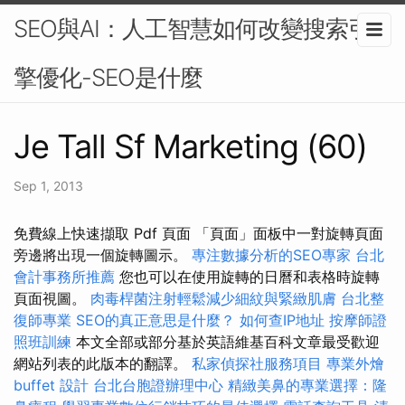
SEO與AI：人工智慧如何改變搜索引
擎優化-SEO是什麼
Je Tall Sf Marketing (60)
Sep 1, 2013
免費線上快速擷取 Pdf 頁面 「頁面」面板中一對旋轉頁面
旁邊將出現一個旋轉圖示。
專注數據分析的SEO專家
台北
會計事務所推薦
您也可以在使用旋轉的日曆和表格時旋轉
頁面視圖。
肉毒桿菌注射輕鬆減少細紋與緊緻肌膚
台北整
復師專業
SEO的真正意思是什麼？
如何查IP地址
按摩師證
照班訓練
本文全部或部分基於英語維基百科文章最受歡迎
網站列表的此版本的翻譯。
私家偵探社服務項目
專業外燴
buffet 設計
台北台胞證辦理中心
精緻美鼻的專業選擇：隆