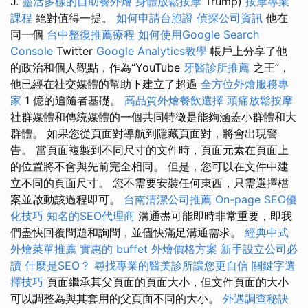
J.
靈活多樣的自助餐外燴
身體放鬆按摩
Trump)
按摩專業
課程
絕對值得一提。
如何申請台胞證
偵探公司資訊
他在
同一個
台中整復推薦療程
如何使用Google Search
Console
Twitter
Google Analytics教學
帳戶上分享了他
的政治和個人觀點，作為“YouTube
牙醫診所推薦
之王”，
他已經在社交媒體的幫助下建立了超過
全方位外燴服務專
家
1 億的追隨者基礎。
高品質外燴餐飲選擇
頭痛放鬆按摩
社群媒體和傳統媒體的一個共同特徵是能夠涵蓋小群體和大
群體。 如果您從頁面對導航到隱藏頁面對，將會出現警
告。 當頁面複製到不同尺寸的文件時，頁面元素在頁面上
的位置將不會與先前完全相同。 但是，您可以在文件中建
立不同的頁面尺寸。 您不需要安裝任何東西，只需選擇檔
案並啟動該過程即可。
台南清潔公司推薦
On-page SEO優
化技巧
知名的SEO代理商
溝通盡可能即時非常重要，即我
們盡快回覆問題和詢問，並儘快滿足溝通需求。
經典中式
外燴菜單推薦
實惠的 buffet 外燴價格方案
新手設立公司必
讀
什麼是SEO？
尋找專業的醫美診所讓您更自信
關鍵字選
擇技巧
頁面繼承其父頁面的頁面大小，但文件頁面的大小
可以調整為與其套用的父頁面不同的大小。
外遇調查秘訣