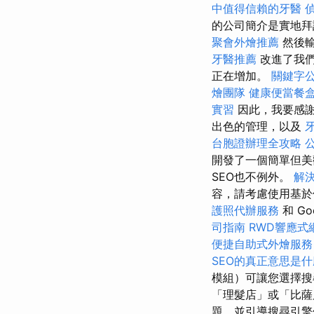
中值得信賴的牙醫
的公司簡介是實地拜
聚會外燴推薦
然後輸
牙醫推薦
改進了我
正在增加。
關鍵字
燴團隊
健康便當餐
實習
因此，我要感
出色的管理，以及
台胞證辦理全攻略
開發了一個簡單但美
SEO也不例外。
解
容，請考慮使用基
護照代辦服務
和 Go
司指南
RWD響應式
便捷自助式外燴服
SEO的真正意思是
模組）可讓您選擇
「理髮店」或「比薩
題，並引導搜尋引