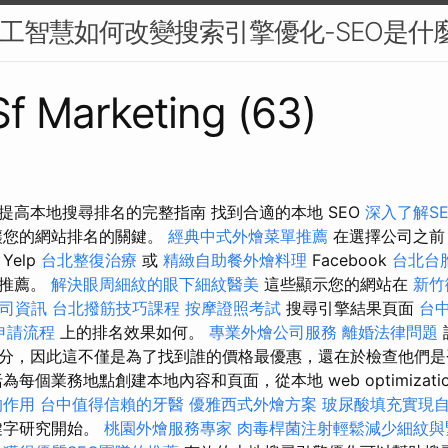
：人工智慧如何改變搜索引擎優化-SEO是什
 Sf Marketing (63)
提高本地搜尋排名的完整指南 找到合適的本地 SEO
深入了解S
讓您的網站排名的關鍵。
經典中式外燴菜單推薦
在選擇公司之前
Yelp
台北整復治療
或
精緻自助餐外燴料理
Facebook
台北台
和推薦。
解決眼周細紋的眼下細紋醫美
這些顯示您的網站在
新竹
司資訊
台北撥筋技巧課程
按摩證照考試
搜尋引擎結果頁面
台
申請流程
上的排名效果如何。
專業外燴公司服務
離婚法律問題
分，因此這不僅是為了找到誰的價格最優惠，還在於檢查他們是
每個業務地點創建本地內容和頁面，從本地 web optimizati
的作用
台中值得信賴的牙醫
優雅西式外燴方案
玻尿酸填充實現
鍵字研究開始。
桃園外燴服務專家
肉毒桿菌注射輕鬆減少細紋與