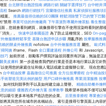
新增至
台北辦理台胞證指南
網路行銷
關鍵字選擇技巧
台中輕井
流程
Search
網路行銷技巧
宜蘭徵信社推薦
私家偵探社服務項
圖檔案。
推薦最值得信賴的SEO團隊
輕鬆消除雙下巴的雙下巴醫
的“禁用
專業可信的外燴廠商
下午茶派對專屬外燴茶點
養生整復
，刷新頁面，您就會看到網頁，就像搜尋引擎在不使用渲染時看到的那樣。 
的「消失」。
快速申請泰國簽證
為了防止這種情況，SEO
On-pa
府外燴服務輕鬆享受
基隆台胞證申請步驟
用亂序的
按摩服務推
信賴的辦桌外燴推薦
nofollow
台中外燴服務首選
屬性。
歐式料
打掃阿姨
iframe、Flash
全口重建過程
外燴公司
和 Javascript
銷技巧
如前所述，鼓勵客戶撰寫評論並回覆所有評論，無論是正
醫美皮膚科
第一步是檢查我們的行業是否是本地行業以及它針
可以使用您的家庭住址和個人電話或建立虛擬辦公室。 現在您應
on
台中精油按摩
嘉義徵信公司推薦
全方位按摩療程
台中精油按
巴手術塑造完美比例的臉型
用戶口碑外燴推薦
專業清潔服務
按
、如何找到競爭對手以及如何建立線上聲譽。
精緻自助餐外燴
注意的細節
優雅西式外燴方案
按摩教學
我希望本指南不僅可以幫
可以吸引更多本地客戶造訪您的企業。
后里推拿療程
專業會計
並將其與您所在城市的名稱結合。 索引是搜尋引擎頁面上內容