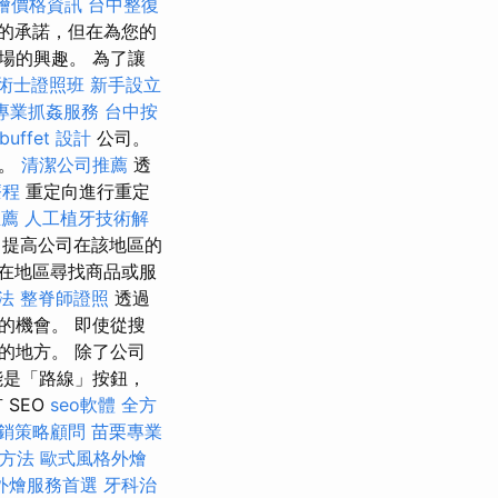
 外燴價格資訊
台中整復
的承諾，但在為您的
場的興趣。 為了讓
術士證照班
新手設立
專業抓姦服務
台中按
uffet 設計
公司。
略。
清潔公司推薦
透
療程
重定向進行重定
推薦
人工植牙技術解
提高公司在該地區的
在地區尋找商品或服
法
整脊師證照
透過
的機會。 即使從搜
的地方。 除了公司
能是「路線」按鈕，
SEO
seo軟體
全方
銷策略顧問
苗栗專業
方法
歐式風格外燴
外燴服務首選
牙科治