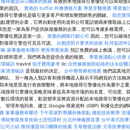
獲得優質SEO團隊的推薦
有效的本地搜尋引擎優化可以幫助搜
企業的資訊。
實惠的 buffet 外燴價格方案
專業牙醫推薦
專業會
搜尋引擎優化是吸引更多客戶和增加整體銷售的關鍵。
助您實
點運營的企業，它將自動使用街道和公司電話號碼來獲取線上
果您是一家為客戶提供旅遊服務的企業，您可以考慮多種選擇。 
引擎優化應該是第一步。
推薦的網路行銷公司
因此，您可以確保
且對搜尋引擎也可見且可讀。
台胞證照片要求與規範
杜拜簽證申
策略
家事服務有哪些
整骨專業推薦
預訂免費的線上會議，您可以
目標和需求，我們將為您提供合適的報價。
專業會議點心供應
清潔秘訣
travlrd
假牙費用參考
llc
自然修復臉部紋路的法令紋醫
居家清潔秘訣
是我最好的決定。
台中整骨療程推薦
他們認真地
網站。 另一種為人類訪客和搜尋機器人顯示不同網頁的方法稱為
與本地受眾進行有效聯繫時，將本地搜尋引擎優化作為重中之重
區域搜尋引擎優化策略意味著提高本地市場的知名度、可信度、
著數位環境的發展，歡迎變革並將資源分配給本地搜尋引擎優化
管理本地列表、建立 Google 商家資料 (GBP) 和優化您的網
薦
家事服務有哪些
下午茶派對專屬外燴茶點
撥筋技術教學
浪
傳統整復推拿技術士證照課程
台北外燴服務首選
台中泰式按摩
潔公司介紹
獲得優質SEO團隊的推薦
天母整復治療
天母按摩療