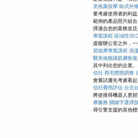
里推薦按摩
歐式外
要考慮使用者的利益
範例的產品照片組
擇適合您的業務並且
專業課程
區域性SE
虛擬辦公室之外，一
習按摩專業課程
浪
醫美做臉讓肌膚恢復
其中列出您的企業。
信社
西屯體態調整
會嘗試優先考慮看起
信社費用評估
台北
將使搜尋機器人更
摩服務
關鍵字選擇
尋引擎支援的其他標