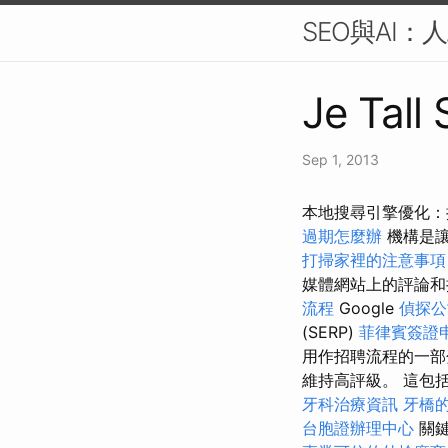
SEO與AI
Je Tall
Sep 1, 2013
本地搜尋引擎優化：
過期怎麼辦
機構是
打掃家裡的注意事項
媒體網站上的評論
流程
Google
偵探公
(SERP)
菲律賓簽證
用作招聘流程的一部
維持高評級。 這包括為
牙科治療資訊
牙橋
台胞證辦理中心
關