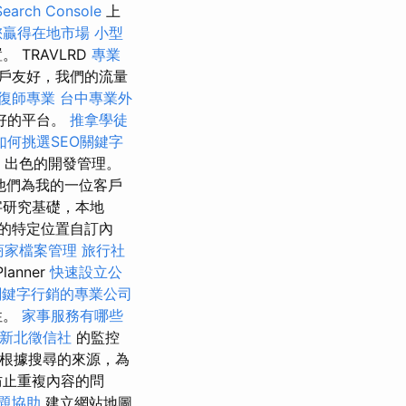
arch Console
上
您贏得在地市場
小型
TRAVLRD
專業
戶友好，我們的流量
復師專業
台中專業外
好的平台。
推拿學徒
如何挑選SEO關鍵字
出色的開發管理。
他們為我的一位客戶
字研究基礎，本地
的特定位置自訂內
e商家檔案管理
旅行社
lanner
快速設立公
關鍵字行銷的專業公司
性。
家事服務有哪些
新北徵信社
的監控
以根據搜尋的來源，為
防止重複內容的問
題協助
建立網站地圖