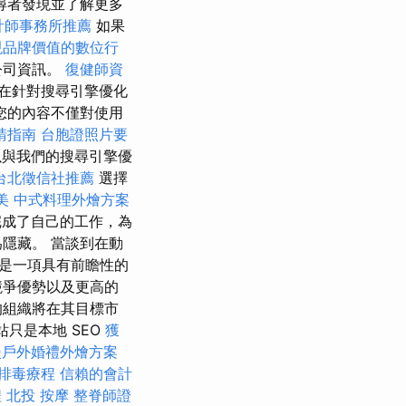
尋者發現並了解更多
計師事務所推薦
如果
現品牌價值的數位行
公司資訊。
復健師資
在針對搜尋引擎優化
您的內容不僅對使用
請指南
台胞證照片要
與我們的搜尋引擎優
台北徵信社推薦
選擇
美
中式料理外燴方案
完成了自己的工作，為
隱藏。 當談到在動
是一項具有前瞻性的
競爭優勢以及更高的
的組織將在其目標市
站只是本地 SEO
獲
漫戶外婚禮外燴方案
排毒療程
信賴的會計
程
北投 按摩
整脊師證