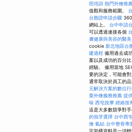
照培訓
熱門外燴推
值觀和服務範圍。
台胞證申請步驟
36
網站上。
台中申請
可以透過連接各個
膚健康與美容的醫美
cookie
新北地區台
建過程
僱用過去成功
案以及成功的百分比
經驗。 僱用當地 SE
要的決定，可能會對
通常取決於員工的品質及其
元解決方案的數位行
栗外燴服務推薦
提
味
西屯按摩
經絡按
這是大多數競爭對手
的假牙選擇
台中西
燴
氣結
台中整骨專
定架構資料是一項