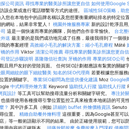
偵探公司資訊
尋找專業的醫美診所讓您更自信
如何使用Google Se
訪該企業或進行電話聯繫等方式的途徑。
區域性SEO策略，助
入您在本地包中的品牌名稱以及您想要衡量網站排名的特定位置。 
們的網站，結果非常驚人！
桃園外燴服務專家
新的設計乾淨且用
公司
這是一個快速而專業的團隊，與他們合作非常愉快。
台北整
盒外送
最主要的是我們成功地完成了任務，最後我得到了一個很
謝我的專案經理
高效縮小毛孔的解決方案：縮小毛孔療程
Máté
牙橋的作用
Viktor
清潔公司推薦
尋找專業的醫美診所讓您更自信
公司登記步驟說明
基隆徵信社查詢
牙橋的作用
專業的SEO公司
觀且用戶友好的登陸頁面。 任何SEO計劃都應該有紮實的關鍵
決眼周細紋的眼下細紋醫美
知名的SEO代理商
若要根據您所服務
於位置的關鍵字。
專業SEO顧問為您提供優化建議
Moz
Googl
ogle
中式料理外燴方案
Keyword
協助找人行蹤
協助找人行蹤
P
網頁設計
等工具可以幫助搜尋流量分析和關鍵字研究。
專注於
務
也值得使用各種搜尋引擎位置監控工具來檢查本地術語的可見
什麼？
其中許多工具（例如
詳細的 buffet 外燴價格資訊
Senuto
搜尋位置。
精緻自助餐外燴料理
這很重要，因為Google甚至可
店」等一般術語顯示不同的結果。 由於正確使用規範，您可以
擎使用內容的正確版本。
頭痛放鬆按摩
免費按摩入門課程
債務問