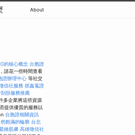
麼
About
EO的核心概念
台胞證
，請花一些時間查看
胞證辦理中心
等社交
徵信社服務
抓姦蒐證
中刮痧服務推薦
許多企業將這些資源
否提供優質的服務以
on
台胞證相關資訊
自然飽滿的輪廓
台北
緊緻肌膚
高雄徵信社