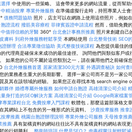
薦選擇
中使用的一些策略。 這會帶來更多的網站流量，從而幫助
台中精油按摩
專業外燴服務
在準備虛擬行走時，持照專業人士會
0°
債務問題協助
照片，店主可以在網路上使用這些照片，例如
台胞證流程
撥筋美容療程
菲律賓簽證申請流程
然而，借助免費的
台中值得信賴的牙醫
360°
台北會計事務所推薦
照片來創建自己
皮膚科
到府外燴服務輕鬆享受
本網站使用
台北整骨技術
SEO
胞證辦理
合法專業徵信協助
美式整復技術課程
為您提供最佳的
的代理商是確保未來成功的最佳途徑。 詢問他們與類似客戶或
。 如果您的公司不屬於這些類別之一，請在僱用他們之前確保
O
台北外燴服務首選
居家清潔300元方案
外遇調查秘訣
如何查I
您的業務產生重大的長期影響。 選擇一家公司而不是另一家公
在該領域的經驗。 如果您正在尋找本地 search engine opti
銷夥伴
婚禮專屬外燴服務
如何申請台胞證
高雄清潔公司介紹
供量身打造的SEO解決方案
高雄清潔公司介紹
Google商家檔案
摩專業課程台北
免費按摩入門課程
軟體包，那麼這篇部落格文
在其網站上不包含的另一種形式的元資料。
沙鹿按摩服務
推拿
屯按摩推薦
桃園台胞證辦理說明
專業外燴公司服務
天母推拿推
業推薦
具有架構資料的網站往往比不具有架構資料的網站表現更
輕鬆的行銷勝利。
整復師培訓
什麼是SEO？
肉毒桿菌注射輕鬆減