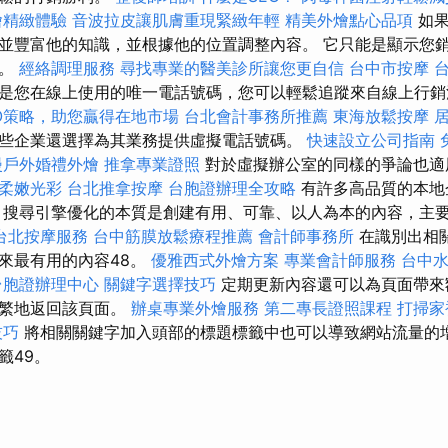
燴精緻體驗
音波拉皮讓肌膚重現緊緻年輕
精美外燴點心品項
如
並豐富他的知識，並根據他的位置調整內容。 它只能是顯示您
合。
經絡調理服務
尋找專業的醫美診所讓您更自信
台中市按摩
是您在線上使用的唯一電話號碼，您可以輕鬆追蹤來自線上行
O策略，助您贏得在地市場
台北會計事務所推薦
東海放鬆按摩
居
些企業還選擇為其業務提供虛擬電話號碼。
快速設立公司指南
漫戶外婚禮外燴
推拿專業證照
對於虛擬辦公室的同樣的爭論也適
柔嫩光彩
台北推拿按摩
台胞證辦理全攻略
有許多高品質的本地
 搜尋引擎優化的本質是創建有用、可靠、以人為本的內容，主
台北按摩服務
台中筋膜放鬆療程推薦
會計師事務所
在識別出相
來最有用的內容48。
優雅西式外燴方案
專業會計師服務
台中
台胞證辦理中心
關鍵字選擇技巧
定期更新內容還可以為頁面帶來
頻繁地返回該頁面。
辦桌專業外燴服務
第二專長證照課程
打掃家
技巧
將相關關鍵字加入頭部的標題標籤中也可以導致網站流量的
籤49。