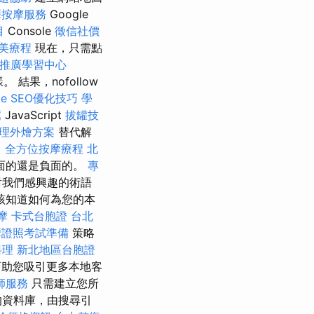
澤按摩服務
Google
目
Console
徵信社價
美療程
現在，只需點
推廣學習中心
結果，nofollow
ge SEO優化技巧
學
薦
JavaScript
拔罐技
理外燴方案
替代解
。
全方位按摩療程
北
面的還是負面的。
專
對我們感興趣的術語
該知道如何為您的本
摩
卡式台胞證
台北
摩證照考試準備
策略
料理
新北地區台胞證
助您吸引更多本地客
師服務
只需建立您所
的資料庫，由搜尋引