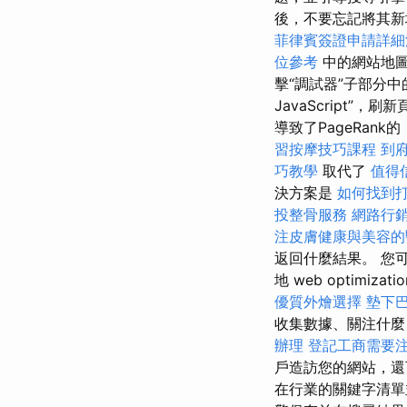
後，不要忘記將其
菲律賓簽證申請詳細
位參考
中的網站地
擊“調試器”子部分中
JavaScript”
導致了PageRank
習按摩技巧課程
到
巧教學
取代了
值得
決方案是
如何找到
投整骨服務
網路行
注皮膚健康與美容的
返回什麼結果。 您
地 web optimizati
優質外燴選擇
墊下
收集數據、關注什麼
辦理
登記工商需要
戶造訪您的網站，還
在行業的關鍵字清單