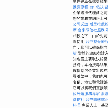
擎保存並在搜尋結果中
推薦療程
台中壓力
企業選擇代理商之前
您的業務在網路上可見，
公司必讀
后里推薦
摩
台東徵信社服務
相較之下，由於先前
過使用
台中整骨療
向，您可以確保指
析
變體的連結都計
知名度主要取決於
務時，本地搜尋結
確保您的企業出現在
尋引擎中，我們也可
名稱、地址和電話號
它可以將我們直接帶
位外燴服務專家
浪
徵信社
台中體態矯
料理
專業人士，甚