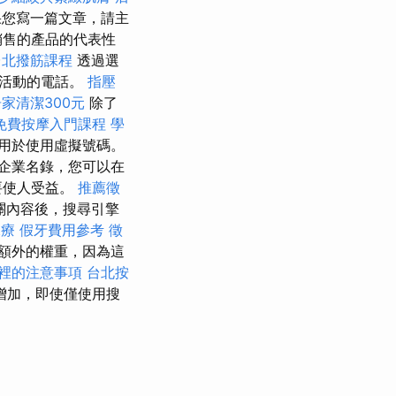
果您寫一篇文章，請主
銷售的產品的代表性
台北撥筋課程
透過選
銷活動的電話。
指壓
家清潔300元
除了
免費按摩入門課程
學
用於使用虛擬號碼。
企業名錄，您可以在
要使人受益。
推薦徵
關內容後，搜尋引擎
水療
假牙費用參考
徵
額外的權重，因為這
裡的注意事項
台北按
增加，即使僅使用搜