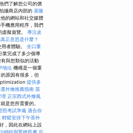
他們了解您公司的價
拍攝商店內部的
基隆
在他的網站和社交媒體
手機應用程序，我們
的虛擬遊覽。
專注皮
的真正意思是什麼？
使用者體驗。
全口重
行業完成了多少個專
您有與您類似的活動
P地址
機構是一個重
司的原因有很多，但
mization
提供多
精選外燴推薦指南
苗
管理
正宗西式外燴風
章就是您所需要的。
證照考試準備
適合你
薦
輕鬆安排下午茶外
好，因此在網站上設
少細紋與緊緻肌膚
后