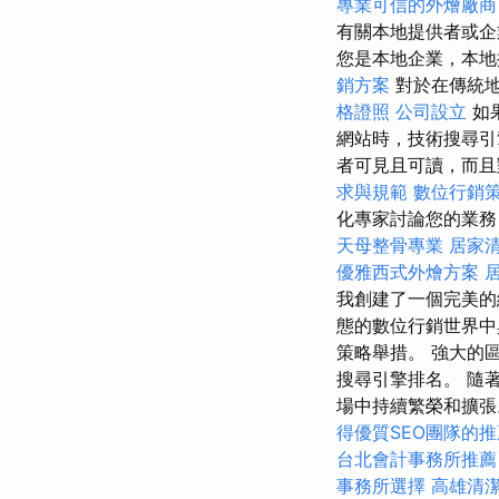
專業可信的外燴廠商
有關本地提供者或
您是本地企業，本地
銷方案
對於在傳統地
格證照
公司設立
如
網站時，技術搜尋
者可見且可讀，而
求與規範
數位行銷
化專家討論您的業務
天母整骨專業
居家
優雅西式外燴方案
我創建了一個完美的
態的數位行銷世界中
策略舉措。 強大的
搜尋引擎排名。 隨
場中持續繁榮和擴張。 
得優質SEO團隊的推
台北會計事務所推薦
事務所選擇
高雄清