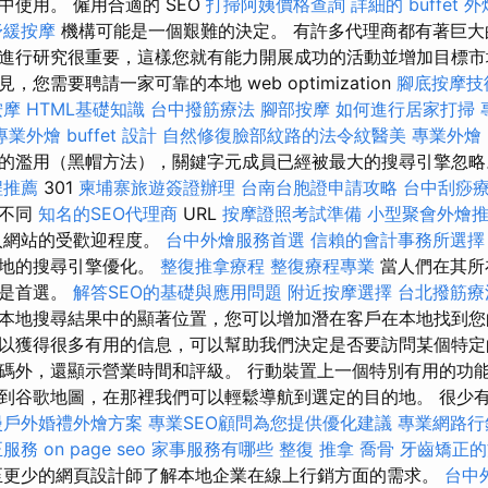
使用。 僱用合適的 SEO
打掃阿姨價格查詢
詳細的 buffet
舒緩按摩
機構可能是一個艱難的決定。 有許多代理商都有著巨大
進行研究很重要，這樣您就有能力開展成功的活動並增加目標市
您需要聘請一家可靠的本地 web optimization
腳底按摩技
按摩
HTML基礎知識
台中撥筋療法
腳部按摩
如何進行居家打掃
專業外燴 buffet 設計
自然修復臉部紋路的法令紋醫美
專業外燴 b
的濫用（黑帽方法），關鍵字元成員已經被最大的搜尋引擎忽
程推薦
301
柬埔寨旅遊簽證辦理
台南台胞證申請攻略
台中刮痧
向不同
知名的SEO代理商
URL
按摩證照考試準備
小型聚會外燴
入網站的受歡迎程度。
台中外燴服務首選
信賴的會計事務所選擇
當地的搜尋引擎優化。
整復推拿療程
整復療程專業
當人們在其所
果是首選。
解答SEO的基礎與應用問題
附近按摩選擇
台北撥筋療
本地搜尋結果中的顯著位置，您可以增加潛在客戶在本地找到您
以獲得很多有用的信息，可以幫助我們決定是否要訪問某個特定
碼外，還顯示營業時間和評級。 行動裝置上一個特別有用的功
到谷歌地圖，在那裡我們可以輕鬆導航到選定的目的地。 很少有 
漫戶外婚禮外燴方案
專業SEO顧問為您提供優化建議
專業網路行
正服務
on page seo
家事服務有哪些
整復 推拿
喬骨
牙齒矯正的
至更少的網頁設計師了解本地企業在線上行銷方面的需求。
台中