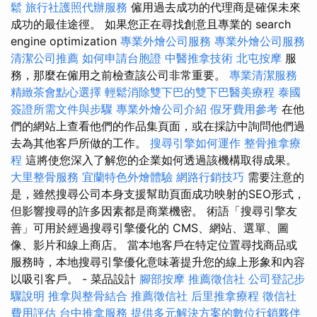
鬆
旅行社護照代辦服務
僱用過去成功的代理商是確保未來
成功的最佳途徑。 如果您正在尋找創意且專業的 search
engine optimization
專業外燴公司服務
專業外燴公司服務
清潔公司推薦
如何申請台胞證
中醫推拿技術
北屯按摩
服
務，那麼在僱用之前檢查該公司非常重要。
專業清潔服務
精緻茶會點心選擇
輕鬆消除雙下巴的雙下巴醫美療程
泰國
簽證所需文件與步驟
專業外燴公司介紹
假牙費用參考
在他
們的網站上查看他們的作品集頁面，或在採訪中詢問他們過
去為其他客戶所做的工作。
搜尋引擎如何運作
整骨推拿療
程
這將使您深入了解您的企業如何透過該機構取得成果。
大里整骨服務
宜蘭特色外燴體驗
網路行銷技巧
需要注意的
是，雖然搜尋公司本身支援幫助頁面成功映射的SEO形式，
但影響搜尋的許多因素都是商業機密。 術語「搜尋引擎友
善」可用於經過搜尋引擎優化的 CMS、網站、選單、圖
像、影片和線上商店。 當本地客戶在特定位置尋找商品或
服務時，本地搜尋引擎優化意味著提升您的線上形象和內容
以吸引客戶。 - 菜品設計
腳部按摩
推薦徵信社
公司登記步
驟說明
推拿與整骨結合
推薦徵信社
后里推拿療程
徵信社
費用評估
台中推拿服務
提供多元解決方案的數位行銷夥伴