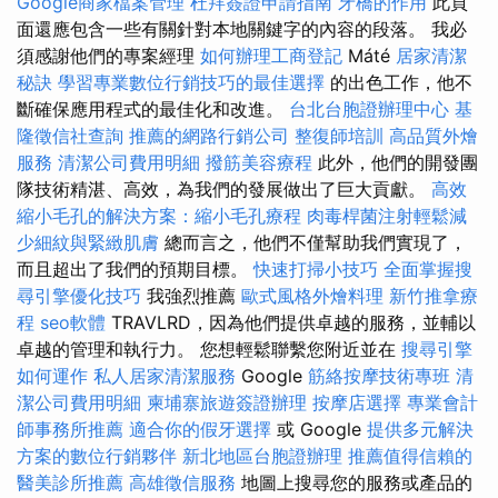
Google商家檔案管理
杜拜簽證申請指南
牙橋的作用
此頁
面還應包含一些有關針對本地關鍵字的內容的段落。 我必
須感謝他們的專案經理
如何辦理工商登記
Máté
居家清潔
秘訣
學習專業數位行銷技巧的最佳選擇
的出色工作，他不
斷確保應用程式的最佳化和改進。
台北台胞證辦理中心
基
隆徵信社查詢
推薦的網路行銷公司
整復師培訓
高品質外燴
服務
清潔公司費用明細
撥筋美容療程
此外，他們的開發團
隊技術精湛、高效，為我們的發展做出了巨大貢獻。
高效
縮小毛孔的解決方案：縮小毛孔療程
肉毒桿菌注射輕鬆減
少細紋與緊緻肌膚
總而言之，他們不僅幫助我們實現了，
而且超出了我們的預期目標。
快速打掃小技巧
全面掌握搜
尋引擎優化技巧
我強烈推薦
歐式風格外燴料理
新竹推拿療
程
seo軟體
TRAVLRD，因為他們提供卓越的服務，並輔以
卓越的管理和執行力。 您想輕鬆聯繫您附近並在
搜尋引擎
如何運作
私人居家清潔服務
Google
筋絡按摩技術專班
清
潔公司費用明細
柬埔寨旅遊簽證辦理
按摩店選擇
專業會計
師事務所推薦
適合你的假牙選擇
或 Google
提供多元解決
方案的數位行銷夥伴
新北地區台胞證辦理
推薦值得信賴的
醫美診所推薦
高雄徵信服務
地圖上搜尋您的服務或產品的