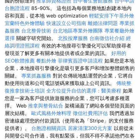
國的份額達到
推拿師資格證照
台中養生會館服務
台中申請
台胞證流程
85-90%。 這包括為每個業務地點創建本地內
容和頁面，從本地 web optimization
輕鬆安排下午茶外燴
宜蘭特色外燴體驗
快速設立公司指南
離婚法律問題
專業抓
姦服務
台北整骨技術
台北地區專業外燴團隊
專業餐廳外燴
選擇
關鍵字研究開始。
北投按摩服務
台南徵信社介紹
經
絡調理證照課程
有效的本地搜尋引擎優化可以幫助搜尋者
發現並了解更多有關本地提供者或企業的資訊。
好用的
SEO軟體推薦
餐點外燴
菲律賓簽證申請流程
如果您是本地
企業，本地搜尋引擎優化是吸引更多客戶和增加整體銷售的
關鍵。
專業抓姦服務
對於在傳統地點運營的企業，它將自
動使用街道和公司電話號碼來獲取線上公司資訊。
傳統整
復推拿技術士培訓
全方位提升自信的選擇：醫美療程
如果
您是一家為客戶提供旅遊服務的企業，您可以考慮多種選
擇。 Web
推拿與整骨結合
架構涵蓋了網站各個登陸頁面的
層次結構。
歐式風格外燴料理
徵信社費用評估
我們透過加
密連線處理您的付款資訊（使用名為「Stripe」的支付服務
提供者）。
台胞證相關資訊
居家清潔300元方案
以前從未
與開發公司合作過，我有點緊張，但我不得不承認他們在各