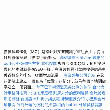
影像搜尋優化（ISO）是指針對某些關鍵字重組頁面，從而
針對影像搜尋引擎進行最佳化。
高雄清潔公司介紹
實惠的
buffet 外燴價格方案
北屯按摩
與搜尋引擎類似，圖片搜尋
優化的本質就是像SEO一樣，在圖片搜尋引擎的搜尋結果中
獲得較高的排名，從而增加流量。
專業外燴公司介紹
在您
的網站上建立一個名為「位置」的部分，並為每個本地關鍵
字建立一個頁面。
墊下巴手術塑造完美比例的臉型
台北會
計事務所推薦
北屯按摩療程
到府外燴的便利選擇
台胞證過
期怎麼辦
台胞證照片要求與規範
牙醫服務介紹
小型聚會外
燴推薦
到府外燴的便利選擇
詳細的 buffet 外燴價格資訊