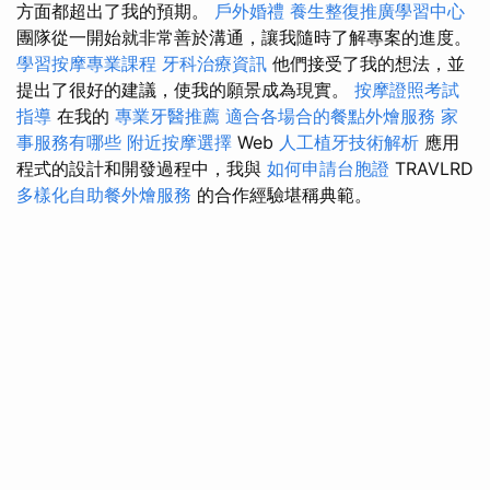
方面都超出了我的預期。
戶外婚禮
養生整復推廣學習中心
團隊從一開始就非常善於溝通，讓我隨時了解專案的進度。
學習按摩專業課程
牙科治療資訊
他們接受了我的想法，並
提出了很好的建議，使我的願景成為現實。
按摩證照考試
指導
在我的
專業牙醫推薦
適合各場合的餐點外燴服務
家
事服務有哪些
附近按摩選擇
Web
人工植牙技術解析
應用
程式的設計和開發過程中，我與
如何申請台胞證
TRAVLRD
多樣化自助餐外燴服務
的合作經驗堪稱典範。