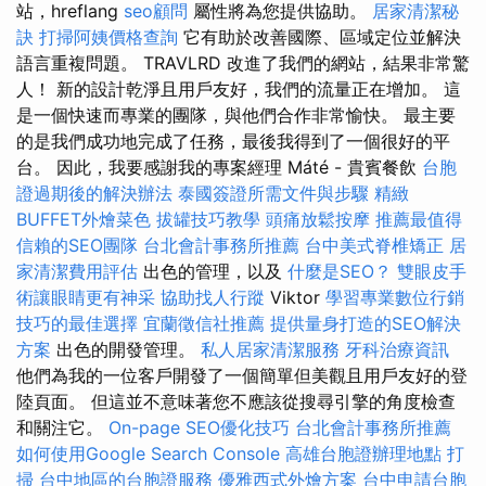
站，hreflang
seo顧問
屬性將為您提供協助。
居家清潔秘
訣
打掃阿姨價格查詢
它有助於改善國際、區域定位並解決
語言重複問題。 TRAVLRD 改進了我們的網站，結果非常驚
人！ 新的設計乾淨且用戶友好，我們的流量正在增加。 這
是一個快速而專業的團隊，與他們合作非常愉快。 最主要
的是我們成功地完成了任務，最後我得到了一個很好的平
台。 因此，我要感謝我的專案經理 Máté - 貴賓餐飲
台胞
證過期後的解決辦法
泰國簽證所需文件與步驟
精緻
BUFFET外燴菜色
拔罐技巧教學
頭痛放鬆按摩
推薦最值得
信賴的SEO團隊
台北會計事務所推薦
台中美式脊椎矯正
居
家清潔費用評估
出色的管理，以及
什麼是SEO？
雙眼皮手
術讓眼睛更有神采
協助找人行蹤
Viktor
學習專業數位行銷
技巧的最佳選擇
宜蘭徵信社推薦
提供量身打造的SEO解決
方案
出色的開發管理。
私人居家清潔服務
牙科治療資訊
他們為我的一位客戶開發了一個簡單但美觀且用戶友好的登
陸頁面。 但這並不意味著您不應該從搜尋引擎的角度檢查
和關注它。
On-page SEO優化技巧
台北會計事務所推薦
如何使用Google Search Console
高雄台胞證辦理地點
打
掃
台中地區的台胞證服務
優雅西式外燴方案
台中申請台胞