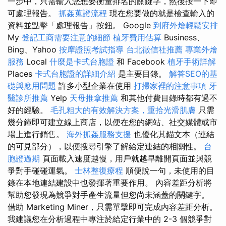
一步中，只需輸入您想要衡量排名的關鍵字，然後按一下即
可處理報告。
抓姦蒐證流程
現在您要做的就是檢查輸入的
資料並點擊「處理報告」按鈕。 Google
到府外燴輕鬆安排
My
登記工商需要注意的細節
植牙費用估算
Business、
Bing、Yahoo
按摩證照考試指導
台北徵信社推薦
專業外燴
服務
Local
什麼是卡式台胞證
和 Facebook
植牙手術詳解
Places
卡式台胞證的詳細介紹
是主要目錄。
解答SEO的基
礎與應用問題
許多小型企業在使用
打掃家裡的注意事項
牙
醫診所推薦
Yelp
天母推拿推薦
和其他付費目錄時都有過不
好的經驗。
毛孔粗大的有效解決方案，重拾光滑肌膚
只需
幾分鐘即可建立線上商店，以便在您的網站、社交媒體或市
場上進行銷售。
海外抓姦服務支援
也優化其錨文本（連結
的可見部分），以便搜尋引擎了解給定連結的相關性。
台
胞證過期
頁面載入速度越慢，用戶就越早離開頁面並與競
爭對手碰碰運氣。
士林整復療程
順便說一句，未使用的目
錄在本地連結建設中也發揮著重要作用。 內容差距分析將
幫助您發現為競爭對手產生流量但您尚未涵蓋的關鍵字。
借助 Marketing Miner，只需單擊即可完成內容差距分析。
我建議您在分析過程中專注於給定行業中的 2-3 個競爭對