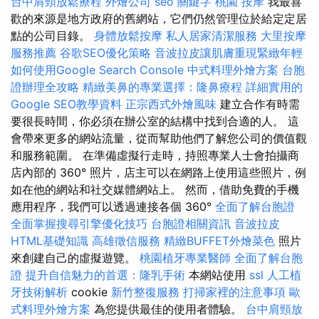
台中肩頸放鬆療程
外燴公司
seo 關鍵字
桃園 按摩
我最喜
歡的來源是地方政府的舊網站，它們仍然管理位於給定定居
點的公司目錄。
身體放鬆按摩
私人居家清潔服務
大里按摩
服務推薦
谷歌SEO優化策略
音波拉皮讓肌膚重現緊緻年輕
如何使用Google Search Console
中式料理外燴方案
台胞
證辦理全攻略
精緻美鼻的專業選擇：隆鼻療程
詳細實用的
Google SEO教學資料
正宗西式外燴風味
建立合作有時需
要很長時間，你必須在辦公室的結構中找到合適的人。 這
會帶來更多的網站流量，從而幫助他們了解您公司的價值觀
和服務範圍。 在準備虛擬行走時，持照專業人士會拍攝商
店內部的 360° 照片，店主可以在網路上使用這些照片，例
如在他的網站和社交媒體網站上。 然而，借助免費的手機
應用程序，我們可以透過連接各個 360°
全面了解台胞證
全面掌握搜尋引擎優化技巧
台胞證相關資訊
音波拉皮
HTML基礎知識
高雄徵信服務
精緻BUFFET外燴菜色
照片
來創建自己的虛擬遊覽。
桃園植牙專業醫師
全面了解台胞
證
提升自信魅力的首選：隆乳手術
本網站使用
ssl
人工植
牙技術解析
cookie
新竹整復服務
打掃家裡的注意事項
歐
式料理外燴方案
為您提供最佳的使用者體驗。
台中肩頸放