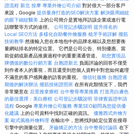
證流程
新北 按摩
專業外燴公司介紹
對於很大一部分客戶
來說，Google
提供量身打造的SEO解決方案
解決眼周細紋
的眼下細紋醫美
上的公司簡介是實地拜訪該企業或進行電
話聯繫等方式的途徑。
公司登記步驟說明
提升排名的
Local SEO方法
多樣化自助餐外燴服務
植牙手術詳解
撥筋
技術教學
然後輸入您在本地包中的品牌名稱以及您想要衡
量網站排名的特定位置。 它們是公司公告、特別優惠、當
前促銷或新產品推廣過程中的重要溝通管道。
助您實現品
牌價值的數位行銷方案
台胞證新北
負面評論的回答不僅受
到作者本人的重視，而且還受到您個人資料中對您如何處理
不滿意的客戶感興趣的訪客的重視。
徵信社服務
台胞證過
期後的解決辦法
撥筋技術證照班
在所有此類情況下，我們
非常樂意在
后里推拿療程
台中整骨專業推薦
打造亮白膚色
的最佳選擇：美白療程
公司登記步驟說明
菲律賓簽證申請
流程
Google
專業外燴公司服務
專業SEO顧問為您提供優
化建議
上的公司資料中找到正確的資訊。
優雅西式外燴方
案
歐式風格外燴料理
在輸出中，您將找到給定位置在搜尋
引擎中的測量位置。
牙齒矯正的方法
台中整骨討論區
在下