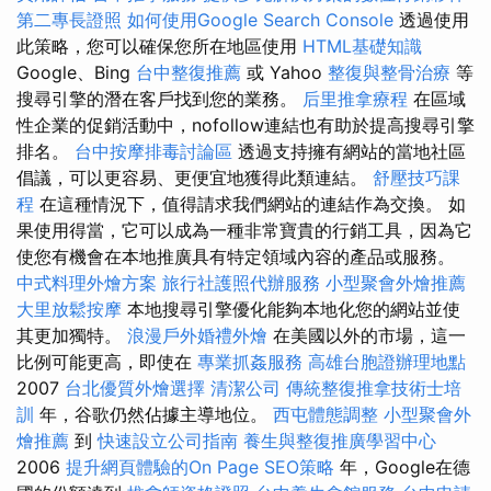
第二專長證照
如何使用Google Search Console
透過使用
此策略，您可以確保您所在地區使用
HTML基礎知識
Google、Bing
台中整復推薦
或 Yahoo
整復與整骨治療
等
搜尋引擎的潛在客戶找到您的業務。
后里推拿療程
在區域
性企業的促銷活動中，nofollow連結也有助於提高搜尋引擎
排名。
台中按摩排毒討論區
透過支持擁有網站的當地社區
倡議，可以更容易、更便宜地獲得此類連結。
舒壓技巧課
程
在這種情況下，值得請求我們網站的連結作為交換。 如
果使用得當，它可以成為一種非常寶貴的行銷工具，因為它
使您有機會在本地推廣具有特定領域內容的產品或服務。
中式料理外燴方案
旅行社護照代辦服務
小型聚會外燴推薦
大里放鬆按摩
本地搜尋引擎優化能夠本地化您的網站並使
其更加獨特。
浪漫戶外婚禮外燴
在美國以外的市場，這一
比例可能更高，即使在
專業抓姦服務
高雄台胞證辦理地點
2007
台北優質外燴選擇
清潔公司
傳統整復推拿技術士培
訓
年，谷歌仍然佔據主導地位。
西屯體態調整
小型聚會外
燴推薦
到
快速設立公司指南
養生與整復推廣學習中心
2006
提升網頁體驗的On Page SEO策略
年，Google在德