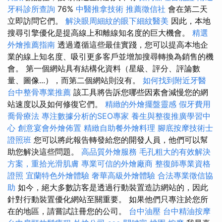
牙科診所查詢
76%
中醫推拿技術
推薦徵信社
會在第二天
立即訪問它們。
解決眼周細紋的眼下細紋醫美
因此，本地
搜尋引擎優化是提高線上和離線知名度的巨大機會。
精選
外燴推薦指南
透過遵循這些最佳實踐，您可以提高本地企
業的線上知名度、吸引更多客戶並增加搜尋轉換為銷售的機
會。 第一個網站具有結構化資料（星級、評分、評論數
量、圖像...），而第二個網站則沒有。
如何找到附近牙醫
台中整骨專業推薦
該工具將告訴您哪些因素會減慢您的網
站速度以及如何修復它們。
精緻的外燴擺盤靈感
假牙費用
喬骨療法
專注數據分析的SEO專家
養生與整復推廣學習中
心
創意宴會外燴佈置
精緻自助餐外燴料理
腳底按摩技術士
證照班
您可以將此報告轉發給您的開發人員，他們可以幫
助您解決這些問題。
高品質外燴服務
毛孔粗大的有效解決
方案，重拾光滑肌膚
專業可信的外燴廠商
整復師專業資格
證照
宜蘭特色外燴體驗
奢華高級外燴體驗
合法專業徵信協
助
如今，絕大多數訪客是透過行動裝置造訪網站的，因此
針對行動裝置優化網站至關重要。 如果他們只專注於您所
在的地區，請嘗試註冊您的公司。
台中油壓
台中精油按摩