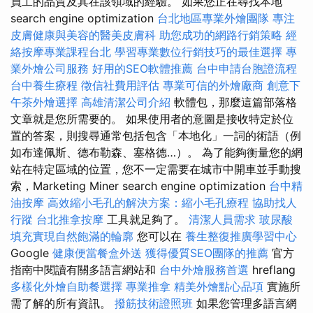
員工的品質及其在該領域的經驗。 如果您正在尋找本地
search engine optimization
台北地區專業外燴團隊
專注
皮膚健康與美容的醫美皮膚科
助您成功的網路行銷策略
經
絡按摩專業課程台北
學習專業數位行銷技巧的最佳選擇
專
業外燴公司服務
好用的SEO軟體推薦
台中申請台胞證流程
台中養生療程
徵信社費用評估
專業可信的外燴廠商
創意下
午茶外燴選擇
高雄清潔公司介紹
軟體包，那麼這篇部落格
文章就是您所需要的。 如果使用者的意圖是接收特定於位
置的答案，則搜尋通常包括包含「本地化」一詞的術語（例
如布達佩斯、德布勒森、塞格德…）。 為了能夠衡量您的網
站在特定區域的位置，您不一定需要在城市中開車並手動搜
索，Marketing Miner search engine optimization
台中精
油按摩
高效縮小毛孔的解決方案：縮小毛孔療程
協助找人
行蹤
台北推拿按摩
工具就足夠了。
清潔人員需求
玻尿酸
填充實現自然飽滿的輪廓
您可以在
養生整復推廣學習中心
Google
健康便當餐盒外送
獲得優質SEO團隊的推薦
官方
指南中閱讀有關多語言網站和
台中外燴服務首選
hreflang
多樣化外燴自助餐選擇
專業推拿
精美外燴點心品項
實施所
需了解的所有資訊。
撥筋技術證照班
如果您管理多語言網