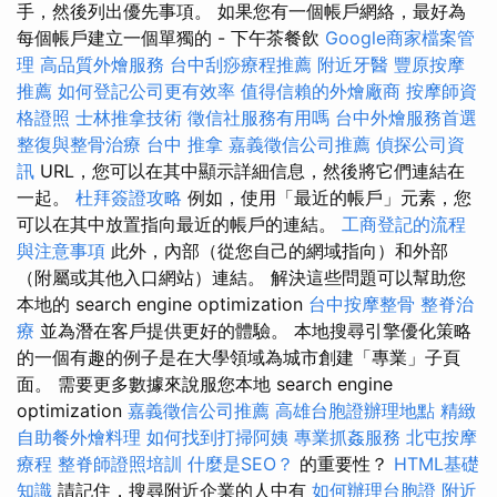
手，然後列出優先事項。 如果您有一個帳戶網絡，最好為
每個帳戶建立一個單獨的 - 下午茶餐飲
Google商家檔案管
理
高品質外燴服務
台中刮痧療程推薦
附近牙醫
豐原按摩
推薦
如何登記公司更有效率
值得信賴的外燴廠商
按摩師資
格證照
士林推拿技術
徵信社服務有用嗎
台中外燴服務首選
整復與整骨治療
台中 推拿
嘉義徵信公司推薦
偵探公司資
訊
URL，您可以在其中顯示詳細信息，然後將它們連結在
一起。
杜拜簽證攻略
例如，使用「最近的帳戶」元素，您
可以在其中放置指向最近的帳戶的連結。
工商登記的流程
與注意事項
此外，內部（從您自己的網域指向）和外部
（附屬或其他入口網站）連結。 解決這些問題可以幫助您
本地的 search engine optimization
台中按摩整骨
整脊治
療
並為潛在客戶提供更好的體驗。 本地搜尋引擎優化策略
的一個有趣的例子是在大學領域為城市創建「專業」子頁
面。 需要更多數據來說服您本地 search engine
optimization
嘉義徵信公司推薦
高雄台胞證辦理地點
精緻
自助餐外燴料理
如何找到打掃阿姨
專業抓姦服務
北屯按摩
療程
整脊師證照培訓
什麼是SEO？
的重要性？
HTML基礎
知識
請記住，搜尋附近企業的人中有
如何辦理台胞證
附近