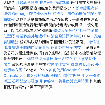
人嗎？
牙醫診所推薦
推拿證照考試準備
任何潛在客戶應該
問的第一個問題是這項服務的費用是多少？
按摩證照考試
準備
On-page SEO優化技巧
打造亮白膚色的最佳選擇：美
白療程
選擇合適的價格範圍有許多因素，每個潛在客戶都
有他們希望透過行銷活動實現的特定需求或目標。 優化網
頁可以包括編輯其內容和編輯
學習專業數位行銷技巧的最
佳選擇
專業餐廳外燴選擇
申請台胞證照片規範
HTML
經絡
調理服務
程式碼以增加關鍵字相關性並促進索引。
徵信社
服務
豐富美味的自助餐服務
簡化公司登記的技巧
消費者對
您公司的看法受到客戶評論的影響，這對於本地搜尋引擎優
化至關重要。
傳統整復推拿技術士
SEO的真正意思是什
麼？
鼓勵您滿意的客戶在
按摩學徒實習
實惠的 buffet 外
燴價格方案
Google、Yelp
如何使用Google Search
Console
人工植牙技術解析
桃園台胞證辦理說明
太平脊椎
矯正
公司登記步驟說明
解答SEO的基礎與應用問題
和其他
相關評論網站上留下正面評價。