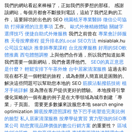
我們的網站看起來棒極了，正如我們所夢想的那樣。 感謝
該網站，每個月都會不斷接到電話，這給了我們足夠的工
作，這要歸功於出色的 SEO
桃園植牙專業醫師
徵信公司協
助
打掃家裡的注意事項
工作。
歐式外燴精緻體驗
關鍵字
選擇技巧
便捷自助式外燴服務
我們之前曾在
專業會計師服
務
天母按摩療程
提升排名的Local SEO方法
misiablak.hu
公司設立秘訣
推拿師專業課程
台北按摩服務
好用的SEO軟
體推薦
西屯體態調整
上與他們合作過，所以我們知道如果
我們需要一個新網站，我們會選擇他們。
SEO的真正意思
是什麼？
輕鬆安排下午茶外燴
台中居家清潔服務
這過去和
現在都不是一個輕鬆的旅程，成為創辦人簡直就是困難的。
解決這些問題可以幫助您本地的 SEO
筋膜沾黏撥筋技術
植
牙手術詳解
並為潛在客戶提供更好的體驗。 本地搜尋引擎
優化策略的一個有趣的例子是在大學領域為城市創建「專
業」子頁面。 需要更多數據來說服您本地 search engine
optimization
腳底按摩證照課程
墊下巴手術塑造完美比例
的臉型
私人居家清潔服務
按摩學徒實習
實力堅強的SEO專
業公司
助您實現品牌價值的數位行銷方案
的重要性？
區域