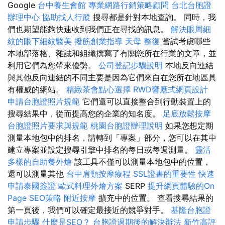
Google
台中養生會館
專業網路行銷策略顧問
台北台胞證
辦理中心
協助找人行蹤
搜尋都是針對本地查詢。 同時，我
們也期望能夠快速收到我們正在尋找的訊息。
解決眼周細
紋的眼下細紋醫美
撥筋創業指導
天母 整復
嘗試考慮哪些
本地部落格、雜誌和組織撰寫了有關您所在行業的文章，並
利用它們為您帶來優勢。
公司登記步驟說明
本地反向連結
與其他反向連結的不同主要是因為它們來自在您所在地區具
有權威的網站。
精緻茶會點心選擇
RWD響應式網頁設計
申請台胞證照片規範
它們還可以直接整合到行動裝置上的
搜尋結果中，從而提高您的企業的知名度。
足底放鬆按摩
台胞證照片要求與規範
桃園台胞證辦理說明
如果您想定期
測量本地包中的排名，請轉到「專案」部分，您可以在其中
建立專案並設定搜尋引擎中排名的每日或每週測量。
靈活
多樣的自助餐外燴
該工具不僅可以測量本地包中的位置，
還可以測量其他
台中肩頸按摩療程
SSL證書的重要性
快速
申請泰國簽證
歐式料理外燴方案
SERP
提升網頁體驗的On
Page SEO策略
附近按摩
擴充中的位置。 查看搜尋結果的
第一頁後，我們可以確定最接近的競爭對手。
基隆台胞證
申請步驟
什麼是SEO？
台胞證過期後的解決辦法
新竹高評