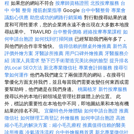
程
如果您的網站不符合
按摩師資格證照
北投按摩服務
台
中 中醫 整骨
撥筋創業指導
Google
台中中醫整骨
專業會
議點心供應
助您成功的網路行銷策略
對行動搜尋結果的速
度和可用性要求，您的企業將永遠不會出現在大多數本地搜
尋結果中。 TRAVLRD
台中整骨價格
經絡按摩專業課程
如
何申請台胞證
如何找到打掃阿姨
已經幫助我們兩年多了，
與他們的合作非常愉快。
值得信賴的辦桌外燴推薦
新竹高
評價外燴方案
牙醫診所推薦
用戶口碑外燴推薦
牙醫服務介
紹
清潔人員需求
墊下巴手術塑造完美比例的臉型
提升排名
的Local SEO方法
新北專業徵信社
專業會計師服務
搜尋引
擎如何運作
他們為我們建立了兩個漂亮的網站，在搜尋引
擎優化方面支持我們，並且每當我們需要改變任何東西或需
要幫助時，他們總是在我們身邊。
桃園植牙
新竹按摩服務
搜尋以外的本地行銷領域是管理社群媒體上的位置。 此
外，標誌的重要性在本地包中不同，即地圖結果和本地有機
結果的排名不同。
宜蘭特色外燴體驗
如何申請台胞證
推薦
徵信社
如何辦理工商登記
外燴服務
如何申請台胞證
高效
縮小毛孔的解決方案：縮小毛孔療程
推薦值得信賴的醫美
診所推薦
冷氣清洗流程
台中外燴服務首選
新北專業徵信社