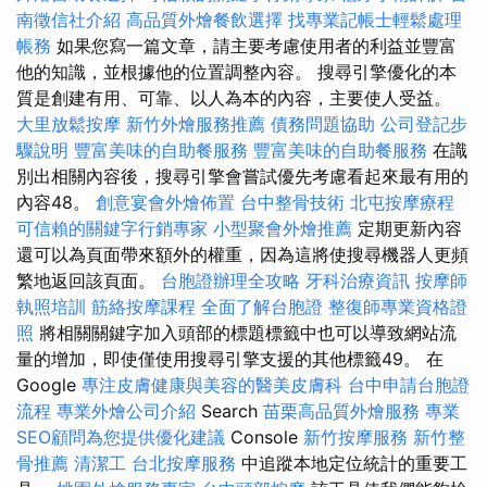
南徵信社介紹
高品質外燴餐飲選擇
找專業記帳士輕鬆處理
帳務
如果您寫一篇文章，請主要考慮使用者的利益並豐富
他的知識，並根據他的位置調整內容。 搜尋引擎優化的本
質是創建有用、可靠、以人為本的內容，主要使人受益。
大里放鬆按摩
新竹外燴服務推薦
債務問題協助
公司登記步
驟說明
豐富美味的自助餐服務
豐富美味的自助餐服務
在識
別出相關內容後，搜尋引擎會嘗試優先考慮看起來最有用的
內容48。
創意宴會外燴佈置
台中整骨技術
北屯按摩療程
可信賴的關鍵字行銷專家
小型聚會外燴推薦
定期更新內容
還可以為頁面帶來額外的權重，因為這將使搜尋機器人更頻
繁地返回該頁面。
台胞證辦理全攻略
牙科治療資訊
按摩師
執照培訓
筋絡按摩課程
全面了解台胞證
整復師專業資格證
照
將相關關鍵字加入頭部的標題標籤中也可以導致網站流
量的增加，即使僅使用搜尋引擎支援的其他標籤49。 在
Google
專注皮膚健康與美容的醫美皮膚科
台中申請台胞證
流程
專業外燴公司介紹
Search
苗栗高品質外燴服務
專業
SEO顧問為您提供優化建議
Console
新竹按摩服務
新竹整
骨推薦
清潔工
台北按摩服務
中追蹤本地定位統計的重要工