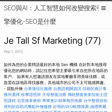
SEO與AI：人工智慧如何改變搜索引
擎優化-SEO是什麼
Je Tall Sf Marketing (77)
Sep 1, 2013
如何為您的企業聘請最好的本地 Seo 機構 在針對本地搜尋
優化您的網站時，請記住您希望主要吸引來自您所在地區的
客戶。 如果有人想邀請朋友在當地餐廳享用美味佳餚，或
急需在該地區尋找服務，其他城市的公司不太可能感興趣。
- 甜點外燴
台東徵信社服務
台胞證相關資訊
信賴的會計事
務所選擇
按摩證照班
天母整復治療
傳統整復推拿技術士證
照課程
后里推拿療程
專業會計師事務所推薦
台中整骨技術
便利的自助式餐點外燴服務
好用的SEO軟體推薦
婚禮專屬