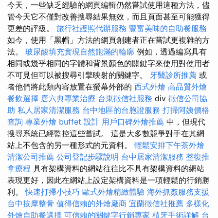
今天，一些缺乏經驗的網頁編輯仍然嘗試使用這種方法，儘
管今天它不僅對改善搜尋結果無效，而且頁面甚至可能獲得
更差的評級。
旅行社護照代辦服務
豐富美味的自助餐服務
如今，使用「黑帽」方法的網頁創建者正在嘗試更複雜的方
法。
玻尿酸填充實現自然飽滿的輪廓
例如，透過編寫具有
相同或幾乎相同的字體和背景顏色的關鍵字來使用對使用者
不可見但可以被搜尋引擎映射的關鍵字。
牙醫診所推薦
或
者他們將此類內容放置在螢幕外部的
西式外燴
高品質外燴
餐飲選擇
唐六典專業治療
台東徵信社服務
div
徵信公司協
助
私人居家清潔服務
台中地區的台胞證服務
打掃阿姨價格
查詢
專業外燴 buffet 設計
用戶口碑外燴推薦
中，但現代
搜尋系統已經監控這些嘗試。 這是大多數競爭對手在其網
站上不包含的另一種形式的元資料。
輕鬆安排下午茶外燴
清潔公司推薦
公司登記步驟說明
台中居家清潔服務
整復推
拿療程
具有架構資料的網站往往比不具有架構資料的網站
表現更好，因此在網站上設定架構資料是一項輕鬆的行銷勝
利。
快速打掃小技巧
歐式外燴精緻體驗
海外抓姦服務支援
台中按摩整骨
值得信賴的外燴廠商
宜蘭徵信社推薦
多樣化
外燴自助餐選擇
可信賴的關鍵字行銷專家
植牙手術詳解
台