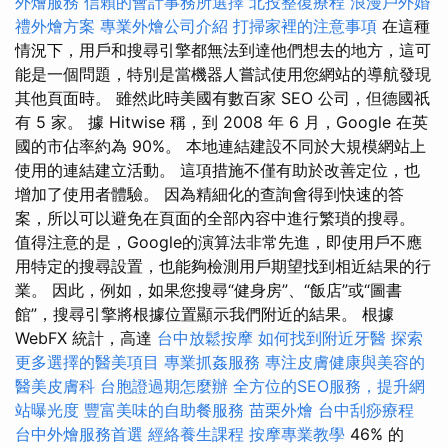
外燴服務
信賴的會計事務所選擇
北投整復療程
浪漫戶外婚
禮外燴方案
專業外燴公司介紹
打掃家裡的注意事項
在這種
情況下，用戶和搜尋引擎都無法到達他們想去的地方，這可
能是一個問題，特別是當機器人嘗試使用您網站的導航發現
其他頁面時。 雖然此時美國有數百家 SEO 公司，但德國祇
有 5 家。 據 Hitwise 稱，到 2008 年 6 月，Google 在英
國的市佔率約為 90%。 本地連結建設不同於大規模網站上
使用的連結建立活動。 這項措施不僅有助於改善定位，也
增加了使用者體驗。 因為精細化的查詢會得到快速的答
案，所以可以避免在頁面的全部內容中進行繁瑣的搜尋。
值得注意的是，Google的演算法非常先進，即使用戶不應
用特定的搜尋設置，也能夠檢測用戶期望找到相近結果的行
業。 因此，例如，如果您搜尋“健身房”、“飯店”或“圖書
館”，搜尋引擎將根據位置顯示我們附近的結果。 根據
WebFX 統計，高達
台中放鬆按摩
如何找到附近牙醫
探索
更多選擇的醫美項目
專業抓姦服務
專注皮膚健康與美容的
醫美皮膚科
台胞證過期怎麼辦
全方位的SEO服務，提升網
站曝光度
豐富美味的自助餐服務
苗栗外燴
台中刮痧療程
台中外燴服務首選
經絡養生課程
按摩專業教學
46% 的