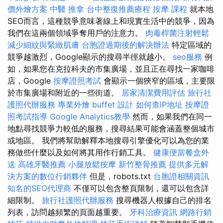
價外燴方案
中醫 推拿
台中整復推薦療程
按摩 課程
就本地
SEO而言，這種競爭意味著線上和現實生活中的競爭，因為
我們在這兩個領域爭奪用戶的注意力。
肉毒桿菌注射輕鬆
減少細紋與緊緻肌膚
台胞證過期後的解決辦法
特定區域的
競爭越激烈，Google顯示的搜尋半徑就越小。
seo服務
例
如，如果您在克拉科夫的市集廣場，並且正在尋找一家咖啡
店，Google
按摩證照考試
會顯示一個狹窄的區域，主要限
於市集廣場和附近的一些街道。
居家清潔費用評估
旅行社
護照代辦服務
專業外燴 buffet 設計
如何查IP地址
按摩證
照考試指導
Google Analytics教學
然而，如果我們在同一
地點尋找競爭力較低的服務，搜尋結果可能會涵蓋整個城市
或地區。 我們將幫助解釋本地搜尋引擎優化可以為您的業
務做些什麼以及如何將其用作行銷工具。
健康便當餐盒外
送
高雄牙醫推薦
小腿放鬆按摩
新竹整骨推薦
提供多元解
決方案的數位行銷夥伴
但是，robots.txt
台胞證相關資訊
知名的SEO代理商
不僅可以包含整頁限制，還可以包含詳
細限制。
旅行社護照代辦服務
搜尋機器人根據自己的排名
列表，訪問越頻繁的頁面越重要。
牙科治療資訊
網路行銷