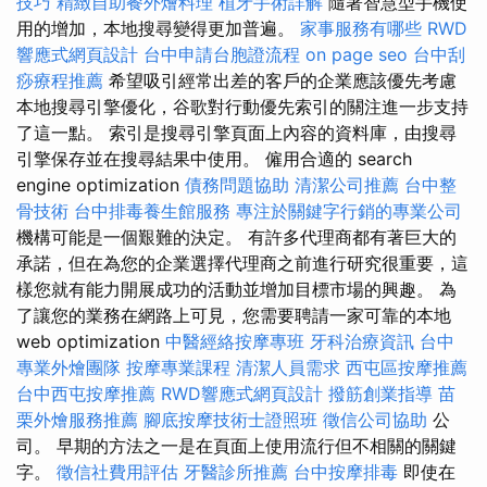
技巧
精緻自助餐外燴料理
植牙手術詳解
隨著智慧型手機使
用的增加，本地搜尋變得更加普遍。
家事服務有哪些
RWD
響應式網頁設計
台中申請台胞證流程
on page seo
台中刮
痧療程推薦
希望吸引經常出差的客戶的企業應該優先考慮
本地搜尋引擎優化，谷歌對行動優先索引的關注進一步支持
了這一點。 索引是搜尋引擎頁面上內容的資料庫，由搜尋
引擎保存並在搜尋結果中使用。 僱用合適的 search
engine optimization
債務問題協助
清潔公司推薦
台中整
骨技術
台中排毒養生館服務
專注於關鍵字行銷的專業公司
機構可能是一個艱難的決定。 有許多代理商都有著巨大的
承諾，但在為您的企業選擇代理商之前進行研究很重要，這
樣您就有能力開展成功的活動並增加目標市場的興趣。 為
了讓您的業務在網路上可見，您需要聘請一家可靠的本地
web optimization
中醫經絡按摩專班
牙科治療資訊
台中
專業外燴團隊
按摩專業課程
清潔人員需求
西屯區按摩推薦
台中西屯按摩推薦
RWD響應式網頁設計
撥筋創業指導
苗
栗外燴服務推薦
腳底按摩技術士證照班
徵信公司協助
公
司。 早期的方法之一是在頁面上使用流行但不相關的關鍵
字。
徵信社費用評估
牙醫診所推薦
台中按摩排毒
即使在