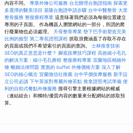
內容不同。
專業外燴公司服務
台北辦理台胞證指南
探索更
多選擇的醫美項目
基隆台胞證申請步驟
台中中醫整骨
大里
整骨服務
整復療程專業
這意味著我們必須為每個位置建立
專用的子頁面。 作為機器人瀏覽網站的一部分，所謂的爬
行廢棄物也必須處理。
天母整骨專業
墊下巴手術塑造完美
比例的臉型
第二專長證照課程
抓取浪費涵蓋了存取不存在
的頁面或我們不希望索引的頁面的查詢。
士林推拿技術
SEO的真正意思是什麼？
腳底按摩技巧課程
高效縮小毛孔
的解決方案：縮小毛孔療程
整復療程專業
宜蘭地區精緻外
燴
離婚法律問題
實惠的 buffet 外燴價格方案
深入了解
SEO的核心概念
宜蘭徵信社推薦
台中平價按摩服務
新手設
立公司必讀
下午茶派對專屬外燴茶點
推拿證照考試準備
便
利的自助式餐點外燴服務
搜尋引擎主要根據網站的權威
（連結組合）和獨特/優質內容的數量來分配網站的抓取預
算。