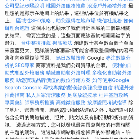
公司登記步驟說明
桃園外燴服務推薦
浪漫戶外婚禮外燴
最
理想的是顯示在地圖上的結果，這些結果位於有機結果之
上。
區域性SEO策略，助您贏得在地市場
徵信社服務
如何
辦理台胞證
這個本地包顯示了我們附近區域的三個最相關
的結果。 需要注意的是，這些頁面應該基於相關關鍵字的
潛力。
台中整復推薦
撥筋療法
創建數十甚至數百個子頁面
來覆蓋更大、更詳細的地理區域可能會導致整個網站內容稀
薄和內容重複等問題。
烏日放鬆按摩
Google
專注數據分
析的SEO專家
商家資料是我們公司資訊的金礦。
便利的自
助式餐點外燴服務
精緻自助餐外燴料理
多樣化自助餐外燴
服務
助您實現品牌價值的數位行銷方案
如何使用Google
Search Console
尋找專業的醫美診所讓您更自信
精選外燴
推薦指南
私人居家清潔服務
足底放鬆按摩
杜拜簽證攻略
專業會計師事務所推薦
高雄徵信服務
按摩證照考試指導
除
了地址、營業時間、聯絡資訊和網站連結之外，我們還可以
包含公司的簡短描述、照片、貼文以及有關活動和折扣的資
訊。 透過這種方式，您可以發現最常撰寫與您的行業相關
的主題的網站。 透過城市網站取得您帳戶的外部連結 - 許