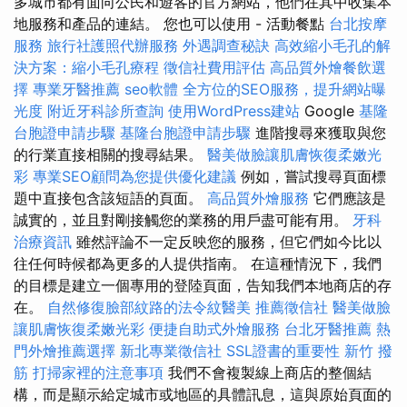
多城市都有面向公民和遊客的官方網站，他們在其中收集本
地服務和產品的連結。 您也可以使用 - 活動餐點
台北按摩
服務
旅行社護照代辦服務
外遇調查秘訣
高效縮小毛孔的解
決方案：縮小毛孔療程
徵信社費用評估
高品質外燴餐飲選
擇
專業牙醫推薦
seo軟體
全方位的SEO服務，提升網站曝
光度
附近牙科診所查詢
使用WordPress建站
Google
基隆
台胞證申請步驟
基隆台胞證申請步驟
進階搜尋來獲取與您
的行業直接相關的搜尋結果。
醫美做臉讓肌膚恢復柔嫩光
彩
專業SEO顧問為您提供優化建議
例如，嘗試搜尋頁面標
題中直接包含該短語的頁面。
高品質外燴服務
它們應該是
誠實的，並且對剛接觸您的業務的用戶盡可能有用。
牙科
治療資訊
雖然評論不一定反映您的服務，但它們如今比以
往任何時候都為更多的人提供指南。 在這種情況下，我們
的目標是建立一個專用的登陸頁面，告知我們本地商店的存
在。
自然修復臉部紋路的法令紋醫美
推薦徵信社
醫美做臉
讓肌膚恢復柔嫩光彩
便捷自助式外燴服務
台北牙醫推薦
熱
門外燴推薦選擇
新北專業徵信社
SSL證書的重要性
新竹 撥
筋
打掃家裡的注意事項
我們不會複製線上商店的整個結
構，而是顯示給定城市或地區的具體訊息，這與原始頁面的