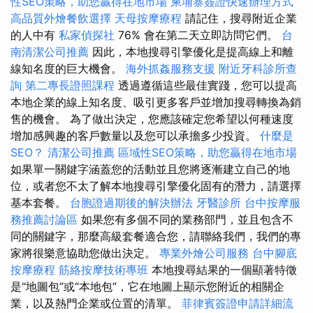
性SEO策略，助您贏得在地市場
柬埔寨簽證快速辦理方式
高品質外燴餐飲選擇
天母按摩療程
請記住，搜尋附近企業
的人中有
私家偵探社
76% 會在第二天立即訪問它們。
台
南清潔公司推薦
因此，本地搜尋引擎優化是提高線上和離
線知名度的巨大機會。
海外抓姦服務支援
附近牙科診所查
詢
第二專長證照課程
透過遵循這些最佳實踐，您可以提高
本地企業的線上知名度、吸引更多客戶並增加搜尋轉換為銷
售的機會。 為了做出決定，您應該確定您希望以何種速度
增加感興趣的客戶數量以及您可以承擔多少投資。
什麼是
SEO？
清潔公司推薦
區域性SEO策略，助您贏得在地市場
如果單一關鍵字涵蓋您的活動並且您將逐漸建立自己的地
位，或者您不太了解本地搜尋引擎優化固有的潛力，請選擇
基本套餐。
台胞證過期後的解決辦法
牙醫診所
台中按摩服
務推薦討論區
如果您有多個不同的業務部門，並且包含不
同的關鍵字，那麼高級套餐適合您，請聯絡我們，我們的專
家將很樂意協助您做出決定。
專業外燴公司服務
台中腳底
按摩療程
筋絡按摩技術專班
本地搜尋結果的一個顯著特徵
是“地圖包”或“本地包”，它在地圖上顯示您附近的相關企
業，以及熱門企業或位置的清單。
菲律賓簽證申請詳細流