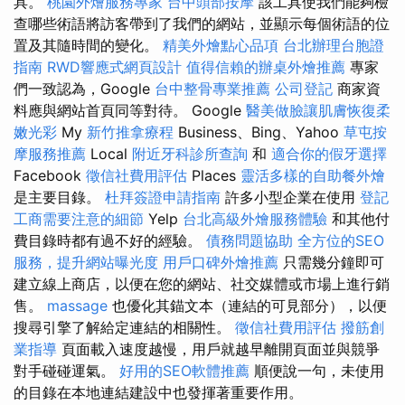
具。
桃園外燴服務專家
台中頭部按摩
該工具使我們能夠檢
查哪些術語將訪客帶到了我們的網站，並顯示每個術語的位
置及其隨時間的變化。
精美外燴點心品項
台北辦理台胞證
指南
RWD響應式網頁設計
值得信賴的辦桌外燴推薦
專家
們一致認為，Google
台中整骨專業推薦
公司登記
商家資
料應與網站首頁同等對待。 Google
醫美做臉讓肌膚恢復柔
嫩光彩
My
新竹推拿療程
Business、Bing、Yahoo
草屯按
摩服務推薦
Local
附近牙科診所查詢
和
適合你的假牙選擇
Facebook
徵信社費用評估
Places
靈活多樣的自助餐外燴
是主要目錄。
杜拜簽證申請指南
許多小型企業在使用
登記
工商需要注意的細節
Yelp
台北高級外燴服務體驗
和其他付
費目錄時都有過不好的經驗。
債務問題協助
全方位的SEO
服務，提升網站曝光度
用戶口碑外燴推薦
只需幾分鐘即可
建立線上商店，以便在您的網站、社交媒體或市場上進行銷
售。
massage
也優化其錨文本（連結的可見部分），以便
搜尋引擎了解給定連結的相關性。
徵信社費用評估
撥筋創
業指導
頁面載入速度越慢，用戶就越早離開頁面並與競爭
對手碰碰運氣。
好用的SEO軟體推薦
順便說一句，未使用
的目錄在本地連結建設中也發揮著重要作用。