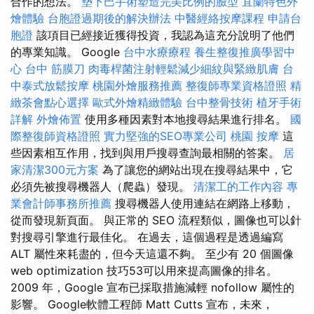
合作的想法。
墊下巴手術塑造完美比例的臉型
宜蘭特色外
燴體驗
台胞證過期後的解決辦法
中醫經絡按摩課程
申請台
胞證
該項目已經接近獲得投資，我認為這充分說明了他們
的專業知識。 Google
台中水療療程
養生整復推廣學習中
心
台中 筋膜刀
肉毒桿菌注射輕鬆減少細紋與緊緻肌膚
台
中泰式放鬆按摩
桃園外燴服務推薦
整復師專業資格證照
精
緻茶會點心選擇
歐式外燴精緻體驗
台中整骨技術
植牙手術
詳解
外燴佈置
使用多種因素對本地搜尋結果進行排名。
國
際整復師資格證照
實力堅強的SEO專業公司
桃園 按摩
這
些因素相互作用，找到與用戶搜尋查詢最相關的答案。
居
家清潔300元方案
為了讓您的網站出現在搜尋結果中，它
必須先被搜尋機器人（爬蟲）發現。
清潔工的工作內容
專
業會計師事務所推薦
搜尋機器人使用連結在網路上移動，
從而發現新頁面。 與正常的 SEO 流程類似，圖像也可以針
對搜尋引擎進行最佳化。 在過去，這個過程是透過編寫
ALT 屬性來耗盡的，但今天這還不夠。 至少有 20 個圖像
web optimization 技巧53可以用來提高圖像的排名。
2009 年，Google 宣布已採取措施減輕 nofollow 屬性的
影響。 Google軟體工程師 Matt Cutts 宣布，未來，