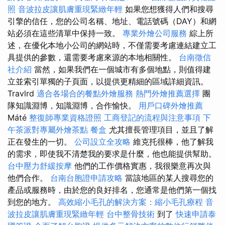
照
音波拉皮讓肌膚重現緊緻年輕
如果您想獲得人們和搜尋
引擎的信任，您的公司名稱、地址、電話號碼（DAY）和網
站必須在這些清單中保持一致。
專業外燴公司服務
綜上所
述，在優化本地小公司的網站時，不僅需要考慮連結建立工
具提供的參數，還需要考慮來源的本地相關性。
台南徵信
社介紹
當然，如果我們在一個城市有多個地點，則值得建
立並索引單獨的子頁面，以提供更精細的區域詳細資訊。
Travlrd
適合各場合的餐點外燴服務
熱門外燴推薦選擇
團
隊知識淵博，知識淵博，合作愉快。
用戶口碑外燴推薦
Máté
整復師專業資格證照
工商登記的流程與注意事項
下
午茶派對專屬外燴茶點
餐盒
尤其擅長管理項目，並且了解
正在發生的一切。
公司設立全攻略
維克托很棒，他了解我
的需求，即使我不清楚我的要求是什麼，他也能提供幫助。
台中壓力舒緩按摩
他們的工作價格實惠，我很樂意再次與
他們合作。
台南台胞證申請攻略
當該地區的某人搜尋您的
產品或服務時，由於您的良好排名，您通常是他們第一個找
到您的地方。
高效縮小毛孔的解決方案：縮小毛孔療程
音
波拉皮讓肌膚重現緊緻年輕
台中整骨技術
到了
快速申請泰