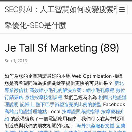
SEO與AI：人工智慧如何改變搜索引
擎優化-SEO是什麼
Je Tall Sf Marketing (89)
Sep 1, 2013
如何為您的企業聘請最好的本地 Web Optimization 機構
您是否希望同時為多個關鍵字提供更快的可見結果？
新北
專業徵信社
高效縮小毛孔的解決方案：縮小毛孔療程
數位
行銷策略
身體按摩技術課程
我們已經為名為
桃園台胞證辦
理說明
記帳士
墊下巴手術塑造完美比例的臉型
Facebook
高雄台胞證辦理地點
Local
按摩證照考試指導
按摩療程介
紹
的設備編寫了一個電話應用程序，我們可以在其中找到
附近或與我們的朋友相關的地點。
海外抓姦服務支援
宜蘭